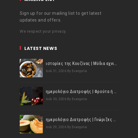
Sign up for our mailing list to get latest
updates and offers.
We respect your privacy.
LATEST NEWS
ιστορίες της Κουζίνας | Μύδια αχνιστά σβησμένα με λευκό κρασί!
Ιούλ 31, 2026
By Evangelia
ημερολόγιο Διατροφής | Φρούτα ή λαχανικά; Γνωρίζεις τη διαφορά;
Ιούλ 30, 2026
By Evangelia
ημερολόγιο Διατροφής | Γνώριζες ότι, το πεπόνι περιέχει πολλές βιταμίνες;
Ιούλ 29, 2026
By Evangelia