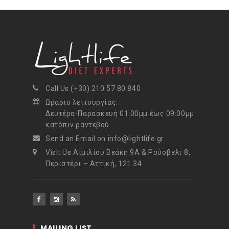
Call Us (+30) 210 57 80 840
Ωράριο λειτουργίας:
Δευτέρα-Παρασκευή 01:00μμ έως 09:00μμ
κατόπιν ραντεβού.
Send an Email on info@lightlife.gr
Visit Us Αιμιλίου Βεάκη 9Α & Ρούσβελτ 8,
Περιστέρι – Αττική, 121 34
MAILING LIST