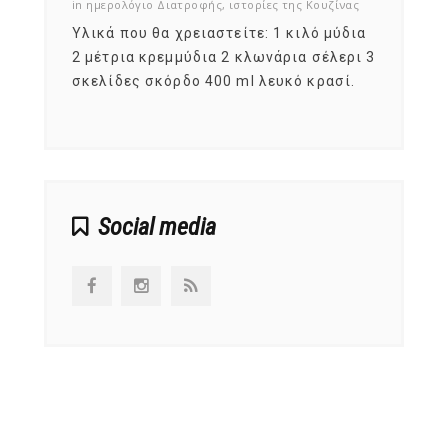
ζίνας
in
ημερολόγιο Διατροφής
,
ιστορίες της Κουζίνας
in
ημερ
ια
Υλικά που θα χρειαστείτε: 1 κιλό μύδια
Σύμφω
, στο
2 μέτρια κρεμμύδια 2 κλωνάρια σέλερι 3
αυτοί
ς,
σκελίδες σκόρδο 400 ml λευκό κρασί.
είναι
αναπτ
Social media