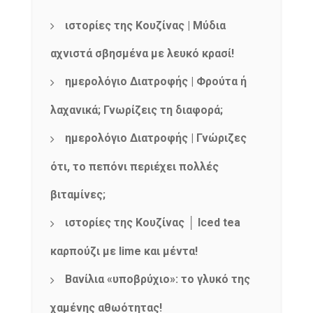
ιστορίες της Κουζίνας | Μύδια
NEWSLETTER
αχνιστά σβησμένα με λευκό κρασί!
mel
y updates
fro
m
Get ti
your favorite
ημερολόγιο Διατροφής | Φρούτα ή
products
λαχανικά; Γνωρίζεις τη διαφορά;
ημερολόγιο Διατροφής | Γνώριζες
ότι, το πεπόνι περιέχει πολλές
βιταμίνες;
ιστορίες της Κουζίνας │ Iced tea
καρπούζι με lime και μέντα!
Βανίλια «υποβρύχιο»: το γλυκό της
χαμένης αθωότητας!