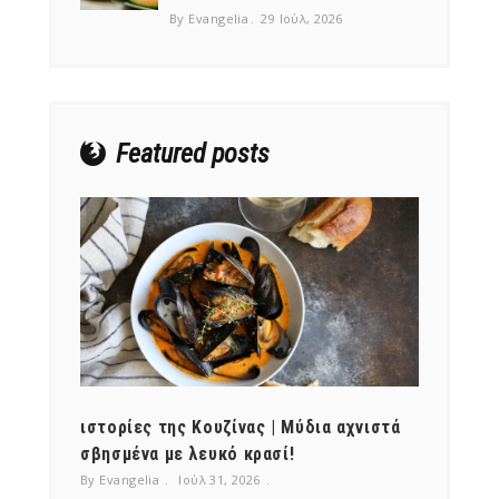
By Evangelia
29 Ιούλ, 2026
Featured posts
ότι,
ιστορίες της Κουζίνας | Μύδια αχνιστά
ημερο
νες;
σβησμένα με λευκό κρασί!
λαχαν
By Evangelia
Ιούλ 31, 2026
By Evan