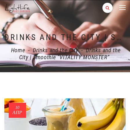
DRINKS AND THE CITY | SMOOTHIE “VITALITY MONSTER”
Home
-
Drinks and the City
-
Drinks and the
City | Smoothie “VITALITY MONSTER”
10
ΑΠΡ