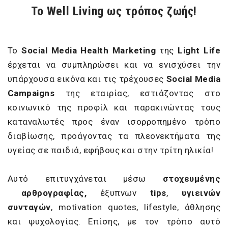
Το Well Living ως τρόπος ζωής!
Το
S
ocial
M
edia
Health
Marketing
της
Light
Life
έρχεται να συμπληρώσει και να ενισχύσει την
υπάρχουσα εικόνα και τις τρέχουσες
S
ocial
Media
Campaigns
της εταιρίας, εστιάζοντας στο
κοινωνικό της προφίλ και παρακινώντας τους
καταναλωτές προς έναν ισορροπημένο τρόπο
διαβίωσης, προάγοντας τα πλεονεκτήματα της
υγείας σε παιδιά, εφήβους και στην τρίτη ηλικία!
Αυτό επιτυγχάνεται μέσω
στοχευμένης
αρθρογραφίας,
έξυπνων
tips
,
υγιεινών
συνταγών
, motivation quotes, lifestyle, άθλησης
και ψυχολογίας. Επίσης, με τον τρόπο αυτό