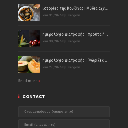
ιστορίες της Κουζίνας | Μύδια αχνιστά σβησμένα με λευκό κρασί!
Ιούλ 31, 2026
By Evangelia
ημερολόγιο Διατροφής | Φρούτα ή λαχανικά; Γνωρίζεις τη διαφορά;
Ιούλ 30, 2026
By Evangelia
ημερολόγιο Διατροφής | Γνώριζες ότι, το πεπόνι περιέχει πολλές βιταμίνες;
Ιούλ 29, 2026
By Evangelia
Read more
CONTACT