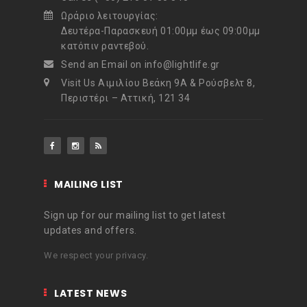
k
s
n
Ωράριο λειτουργίας:
Δευτέρα-Παρασκευή 01:00μμ έως 09:00μμ
t
κατόπιν ραντεβού.
Send an Email on info@lightlife.gr
Visit Us Αιμιλίου Βεάκη 9Α & Ρούσβελτ 8,
Περιστέρι – Αττική, 121 34
MAILING LIST
Sign up for our mailing list to get latest
updates and offers.
We respect your privacy.
LATEST NEWS