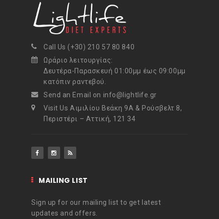
o
e
r
d
o
r
e
I
Call Us (+30) 210 57 80 840
k
s
n
Ωράριο λειτουργίας:
Δευτέρα-Παρασκευή 01:00μμ έως 09:00μμ
t
κατόπιν ραντεβού.
Send an Email on info@lightlife.gr
Visit Us Αιμιλίου Βεάκη 9Α & Ρούσβελτ 8,
Περιστέρι – Αττική, 121 34
MAILING LIST
Sign up for our mailing list to get latest
updates and offers.