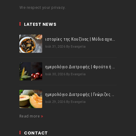
We respect your privacy.
LATEST NEWS
ιστορίες της Κουζίνας | Μύδια αχνιστά σβησμένα με λευκό κρασί!
Ιούλ 31, 2026
By Evangelia
ημερολόγιο Διατροφής | Φρούτα ή λαχανικά; Γνωρίζεις τη διαφορά;
Ιούλ 30, 2026
By Evangelia
ημερολόγιο Διατροφής | Γνώριζες ότι, το πεπόνι περιέχει πολλές βιταμίνες;
Ιούλ 29, 2026
By Evangelia
Read more
CONTACT