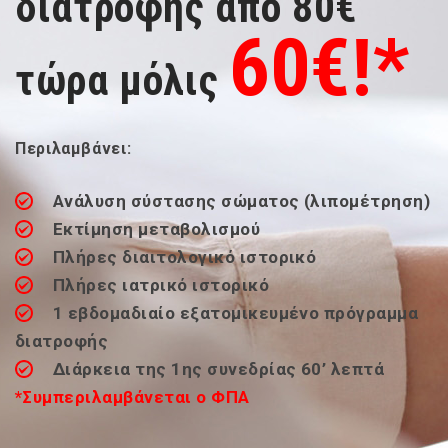
διατροφής από 80€
60€!*
τώρα μόλις
Περιλαμβάνει:
Ανάλυση σύστασης σώματος (λιπομέτρηση)
Εκτίμηση μεταβολισμού
Πλήρες διαιτολογικό ιστορικό
Πλήρες ιατρικό ιστορικό
1 εβδομαδιαίο εξατομικευμένο πρόγραμμα
διατροφής
Διάρκεια της 1ης συνεδρίας 60’ λεπτά
*Συμπεριλαμβάνεται ο ΦΠΑ