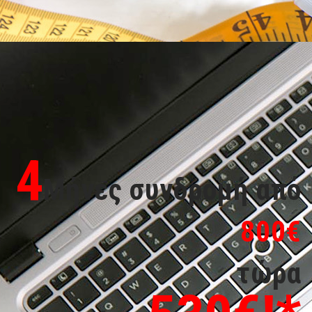
4
Μήνες συνδρομή από
800€
τώρα