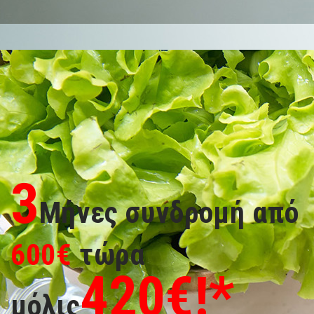
3
Μήνες συνδρομή από
600€
τώρα
420
€!*
μόλις