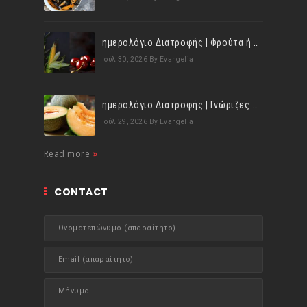
ημερολόγιο Διατροφής | Φρούτα ή λαχανικά; Γνωρίζεις τη διαφορά;
Ιούλ 30, 2026
By Evangelia
ημερολόγιο Διατροφής | Γνώριζες ότι, το πεπόνι περιέχει πολλές βιταμίνες;
Ιούλ 29, 2026
By Evangelia
Read more
CONTACT