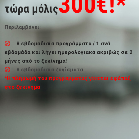
300
€!*
τώρα μόλις
Περιλαμβάνει:
8 εβδομαδιαία προγράμματα / 1 ανά
εβδομάδα και λήγει ημερολογιακά ακριβώς σε 2
μήνες από το ξεκίνημα!
8 εβδομαδιαία ζυγίσματα
*
Η πληρωμή του προγράμματος γίνεται εφάπαξ
στο ξεκίνημα