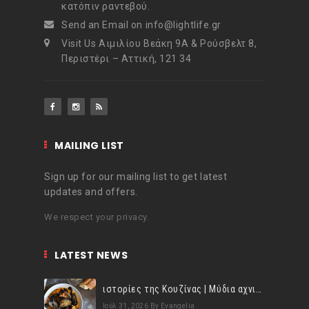
t
κατόπιν ραντεβού.
Send an Email on info@lightlife.gr
Visit Us Αιμιλίου Βεάκη 9Α & Ρούσβελτ 8,
Περιστέρι – Αττική, 121 34
MAILING LIST
Sign up for our mailing list to get latest
updates and offers.
We respect your privacy.
LATEST NEWS
ιστορίες της Κουζίνας | Μύδια αχνιστά σβησμένα με λευκό κρασί!
Ιούλ 31, 2026
By Evangelia