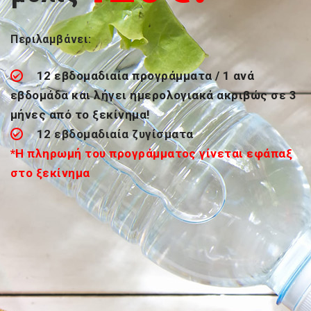
Περιλαμβάνει:
12 εβδομαδιαία προγράμματα / 1 ανά
εβδομάδα και λήγει ημερολογιακά ακριβώς σε 3
μήνες από το ξεκίνημα!
12 εβδομαδιαία ζυγίσματα
*
Η πληρωμή του προγράμματος γίνεται εφάπαξ
στο ξεκίνημα