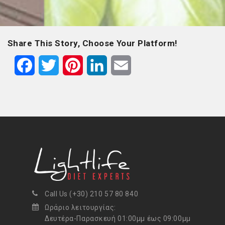
Share This Story, Choose Your Platform!
F
T
P
L
E
a
w
i
i
m
c
i
n
n
a
e
t
t
k
i
b
t
e
e
l
o
e
r
d
o
r
e
I
Call Us (+30) 210 57 80 840
k
s
n
Ωράριο λειτουργίας:
Δευτέρα-Παρασκευή 01:00μμ έως 09:00μμ