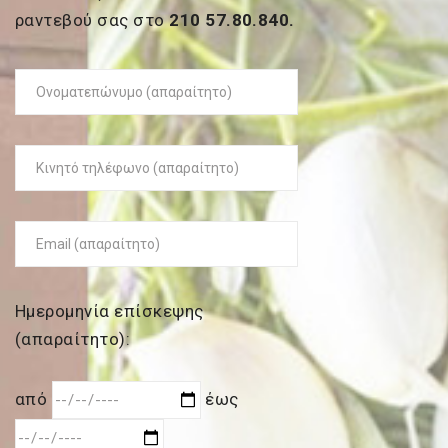
ραντεβού σας στο
210 57.80.840.
Ημερομηνία επίσκεψης
(απαραίτητο):
από
έως