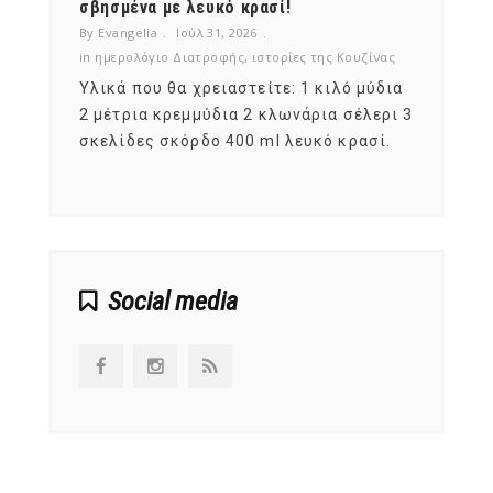
νες;
σβησμένα με λευκό κρασί!
λαχαν
By Evangelia
Ιούλ 31, 2026
By Evan
ζίνας
in
ημερολόγιο Διατροφής
,
ιστορίες της Κουζίνας
in
ημερ
ια
Υλικά που θα χρειαστείτε: 1 κιλό μύδια
Σύμφω
, στο
2 μέτρια κρεμμύδια 2 κλωνάρια σέλερι 3
αυτοί
ς,
σκελίδες σκόρδο 400 ml λευκό κρασί.
είναι
αναπτ
Social media