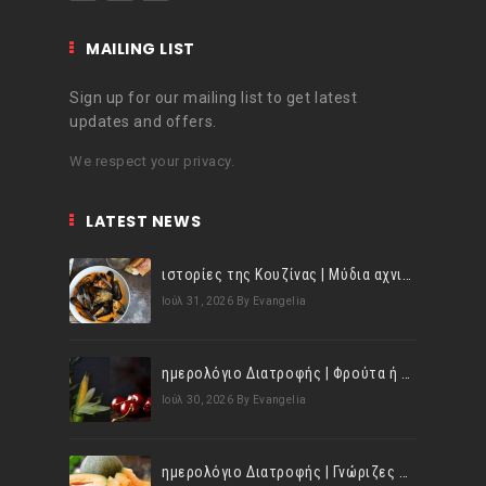
MAILING LIST
Sign up for our mailing list to get latest
updates and offers.
We respect your privacy.
LATEST NEWS
ιστορίες της Κουζίνας | Μύδια αχνιστά σβησμένα με λευκό κρασί!
Ιούλ 31, 2026
By Evangelia
ημερολόγιο Διατροφής | Φρούτα ή λαχανικά; Γνωρίζεις τη διαφορά;
Ιούλ 30, 2026
By Evangelia
ημερολόγιο Διατροφής | Γνώριζες ότι, το πεπόνι περιέχει πολλές βιταμίνες;