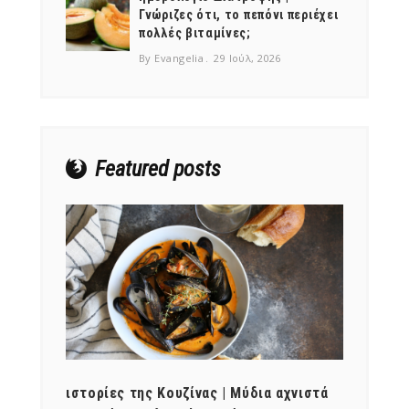
Γνώριζες ότι, το πεπόνι περιέχει
πολλές βιταμίνες;
By Evangelia
29 Ιούλ, 2026
NEWSLETTER
mel
y updates
fro
m
Get ti
your favorite
products
Featured posts
ότι,
ιστορίες της Κουζίνας | Μύδια αχνιστά
ημερο