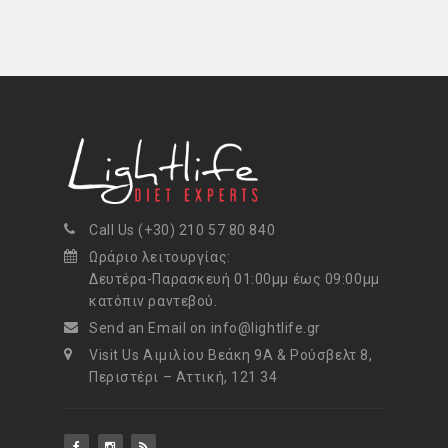
a
w
i
i
m
c
i
n
n
a
e
t
t
k
i
b
t
e
e
l
o
e
r
d
o
r
e
I
Call Us (+30) 210 57 80 840
k
s
n
Ωράριο λειτουργίας:
Δευτέρα-Παρασκευή 01:00μμ έως 09:00μμ
t
κατόπιν ραντεβού.
Send an Email on info@lightlife.gr
Visit Us Αιμιλίου Βεάκη 9Α & Ρούσβελτ 8,
Περιστέρι – Αττική, 121 34