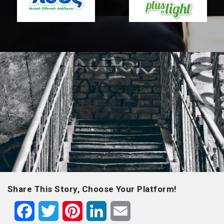
Share This Story, Choose Your Platform!
F
T
P
L
E