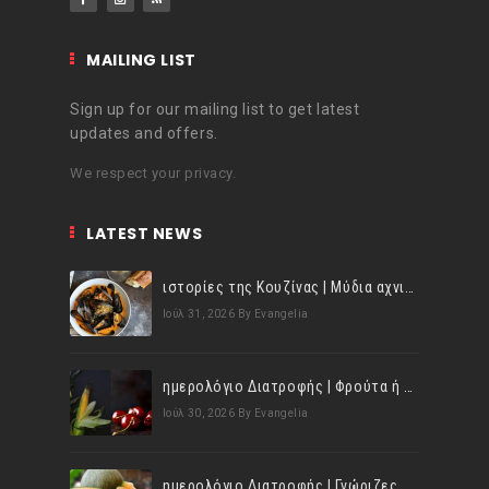
MAILING LIST
Sign up for our mailing list to get latest
updates and offers.
We respect your privacy.
LATEST NEWS
ιστορίες της Κουζίνας | Μύδια αχνιστά σβησμένα με λευκό κρασί!
Ιούλ 31, 2026
By Evangelia
ημερολόγιο Διατροφής | Φρούτα ή λαχανικά; Γνωρίζεις τη διαφορά;
Ιούλ 30, 2026
By Evangelia
ημερολόγιο Διατροφής | Γνώριζες ότι, το πεπόνι περιέχει πολλές βιταμίνες;