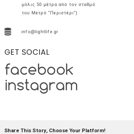
μόλις 50 μέτρα από τον σταθμό
του Μετρό “Περιστέρι”)
info@lightlife.gr
GET SOCIAL
NEWSLETTER
mel
y updates
fro
m
Get ti
your favorite
products
Share This Story, Choose Your Platform!