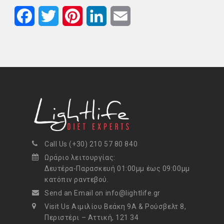
F
T
P
L
E
a
w
i
i
m
c
i
n
n
a
e
t
t
k
i
b
t
e
e
l
o
e
r
d
o
r
e
I
Call Us (+30) 210 57 80 840
k
s
n
Ωράριο λειτουργίας:
Δευτέρα-Παρασκευή 01:00μμ έως 09:00μμ
t
κατόπιν ραντεβού.
Send an Email on info@lightlife.gr
Visit Us Αιμιλίου Βεάκη 9Α & Ρούσβελτ 8,
Περιστέρι – Αττική, 121 34