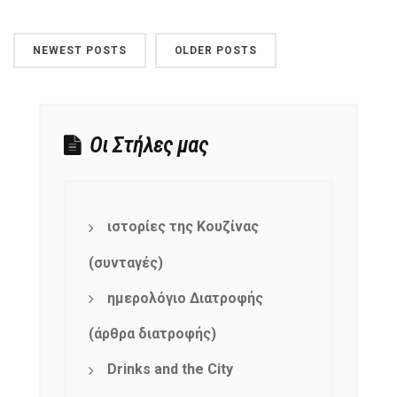
NEWEST POSTS
OLDER POSTS
Οι Στήλες μας
ιστορίες της Κουζίνας
(συνταγές)
ημερολόγιο Διατροφής
NEWSLETTER
mel
y updates
fro
m
(άρθρα διατροφής)
Get ti
your favorite
Drinks and the City
products