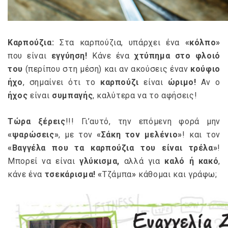
Καρπούζια:
Στα καρπούζια, υπάρχει ένα
«κόλπο»
που είναι
εγγύηση!
Κάνε ένα
χτύπημα στο φλοιό
του
(περίπου στη μέση) και αν ακούσεις έναν
κούφιο
ήχο
, σημαίνει ότι το
καρπούζι
είναι
ώριμο!
Αν ο
ήχος
είναι
συμπαγής
, καλύτερα να το αφήσεις!
Τώρα ξέρεις
!!! Γι’αυτό, την επόμενη φορά μην
«ψαρώσεις»
, με τον
«Σάκη τον μελένιο»
! και τον
«Βαγγέλα που τα καρπούζια του είναι
τρέλα»
!
Μπορεί να είναι
γλύκισμα,
αλλά για
καλό ή κακό
,
κάνε ένα
τσεκάρισμα!
«
Τζάμπα
»
κάθομαι και γράφω;