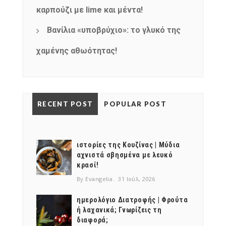
καρπούζι με lime και μέντα!
Βανίλια «υποβρύχιο»: το γλυκό της
χαμένης αθωότητας!
RECENT POST
POPULAR POST
ιστορίες της Κουζίνας | Μύδια
αχνιστά σβησμένα με λευκό
κρασί!
By Evangelia
31 Ιούλ, 2026
ημερολόγιο Διατροφής | Φρούτα
ή λαχανικά; Γνωρίζεις τη
διαφορά;