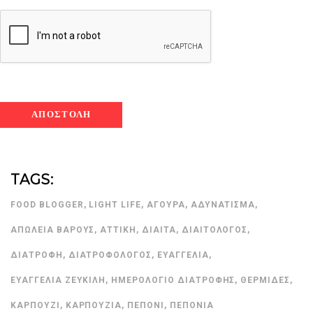
TAGS:
FOOD BLOGGER
,
LIGHT LIFE
,
ΆΓΟΥΡΑ
,
ΑΔΥΝΆΤΙΣΜΑ
,
ΑΠΏΛΕΙΑ ΒΆΡΟΥΣ
,
ΑΤΤΙΚΉ
,
ΔΊΑΙΤΑ
,
ΔΙΑΙΤΟΛΌΓΟΣ
,
ΔΙΑΤΡΟΦΉ
,
ΔΙΑΤΡΟΦΟΛΌΓΟΣ
,
ΕΥΑΓΓΕΛΊΑ
,
ΕΥΑΓΓΕΛΊΑ ΖΕΥΚΙΛΉ
,
ΗΜΕΡΟΛΌΓΙΟ ΔΙΑΤΡΟΦΉΣ
,
ΘΕΡΜΊΔΕΣ
,
ΚΑΡΠΟΎΖΙ
,
ΚΑΡΠΟΎΖΙΑ
,
ΠΕΠΌΝΙ
,
ΠΕΠΌΝΙΑ