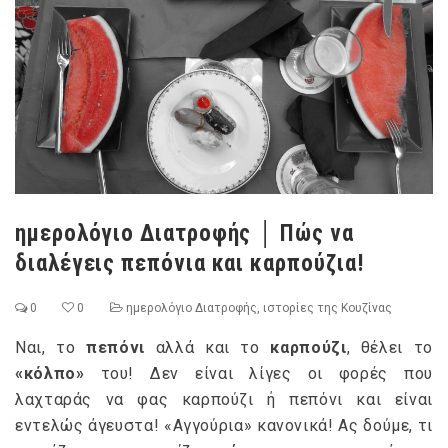
ημερολόγιο Διατροφής │ Πώς να
διαλέγεις πεπόνια και καρπούζια!
0
0
ημερολόγιο Διατροφής
,
ιστορίες της Κουζίνας
Ναι, το
πεπόνι
αλλά και το
καρπούζι
, θέλει το
«κόλπο»
του! Δεν είναι λίγες οι φορές που
λαχταράς να φας καρπούζι ή πεπόνι και είναι
εντελώς άγευστα! «Αγγούρια» κανονικά! Ας δούμε, τι