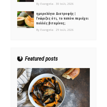
By Evangelia
30 Ιούλ, 2026
ημερολόγιο Διατροφής |
Γνώριζες ότι, το πεπόνι περιέχει
πολλές βιταμίνες;
By Evangelia
29 Ιούλ, 2026
Featured posts