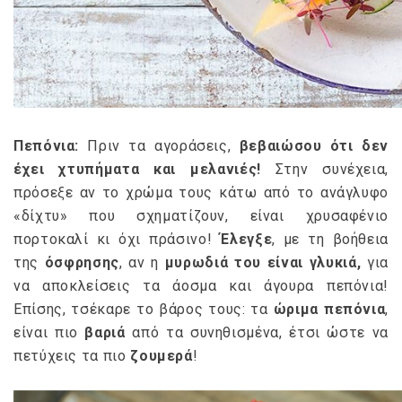
Πεπόνια:
Πριν τα αγοράσεις,
βεβαιώσου ότι δεν
έχει χτυπήματα και μελανιές!
Στην συνέχεια,
πρόσεξε αν το χρώμα τους κάτω από το ανάγλυφο
«δίχτυ» που σχηματίζουν, είναι χρυσαφένιο
πορτοκαλί κι όχι πράσινο!
Έλεγξε
, με τη βοήθεια
της
όσφρησης
, αν η
μυρωδιά του είναι γλυκιά,
για
να αποκλείσεις τα άοσμα και άγουρα πεπόνια!
Επίσης, τσέκαρε το βάρος τους: τα
ώριμα πεπόνια
,
είναι πιο
βαριά
από τα συνηθισμένα, έτσι ώστε να
πετύχεις τα πιο
ζουμερά
!