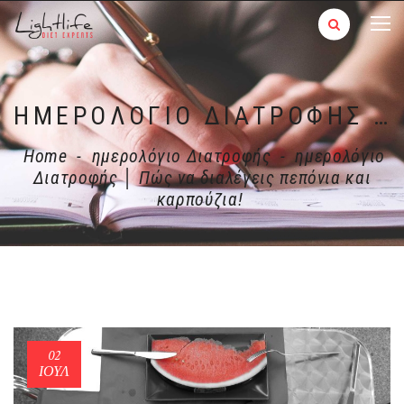
ΗΜΕΡΟΛΌΓΙΟ ΔΙΑΤΡΟΦΉΣ │ ΠΏΣ ΝΑ ΔΙΑΛΈΓΕΙΣ ΠΕΠΌΝΙΑ ΚΑΙ ΚΑΡΠΟΎΖΙΑ!
Home
-
ημερολόγιο Διατροφής
-
ημερολόγιο
Διατροφής │ Πώς να διαλέγεις πεπόνια και
καρπούζια!
02
ΙΟΎΛ