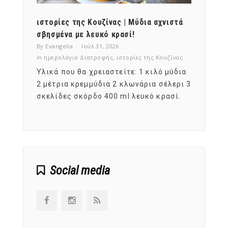
ότι,
ιστορίες της Κουζίνας | Μύδια αχνιστά
ημερο
νες;
σβησμένα με λευκό κρασί!
λαχαν
By Evangelia
Ιούλ 31, 2026
By Evan
ζίνας
in
ημερολόγιο Διατροφής
,
ιστορίες της Κουζίνας
in
ημερ
ια
Υλικά που θα χρειαστείτε: 1 κιλό μύδια
Σύμφω
, στο
2 μέτρια κρεμμύδια 2 κλωνάρια σέλερι 3
αυτοί
ς,
σκελίδες σκόρδο 400 ml λευκό κρασί.
είναι
αναπτ
Social media