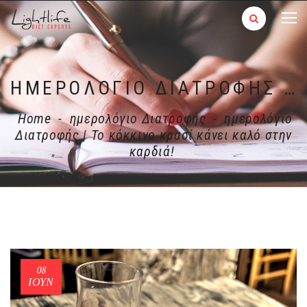
ΗΜΕΡΟΛΌΓΙΟ ΔΙΑΤΡΟΦΉΣ | ΤΟ ΚΌΚΚΙΝΟ ΚΡΑΣΊ ΚΆΝΕΙ ΚΑΛΌ ΣΤΗΝ ΚΑΡΔΙΆ!
Home
-
ημερολόγιο Διατροφής
-
ημερολόγιο
Διατροφής | Το κόκκινο κρασί κάνει καλό στην
καρδιά!
08
ΙΟΎΝ