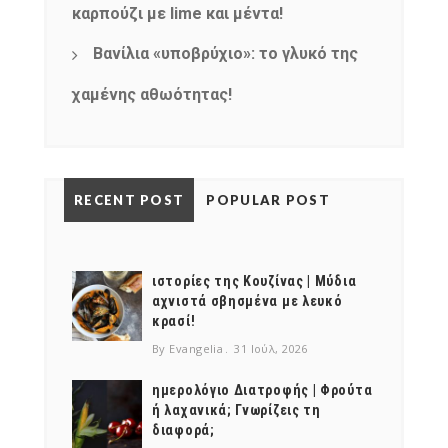
καρπούζι με lime και μέντα!
Βανίλια «υποβρύχιο»: το γλυκό της
χαμένης αθωότητας!
RECENT POST
POPULAR POST
ιστορίες της Κουζίνας | Μύδια
αχνιστά σβησμένα με λευκό
κρασί!
By Evangelia
31 Ιούλ, 2026
ημερολόγιο Διατροφής | Φρούτα
ή λαχανικά; Γνωρίζεις τη
διαφορά;