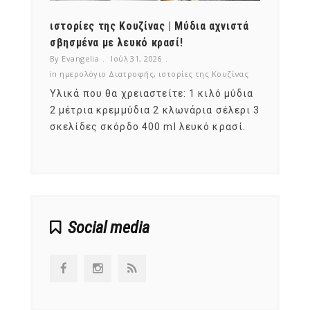
ότι,
ιστορίες της Κουζίνας | Μύδια αχνιστά
ημερο
νες;
σβησμένα με λευκό κρασί!
λαχαν
By Evangelia
Ιούλ 31, 2026
By Evan
ζίνας
in
ημερολόγιο Διατροφής
,
ιστορίες της Κουζίνας
in
ημερ
ια
Υλικά που θα χρειαστείτε: 1 κιλό μύδια
Σύμφω
, στο
2 μέτρια κρεμμύδια 2 κλωνάρια σέλερι 3
αυτοί
ς,
σκελίδες σκόρδο 400 ml λευκό κρασί.
είναι
αναπτ
Social media