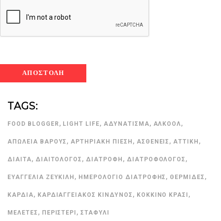
TAGS:
FOOD BLOGGER
,
LIGHT LIFE
,
ΑΔΥΝΆΤΙΣΜΑ
,
ΑΛΚΟΌΛ
,
ΑΠΏΛΕΙΑ ΒΆΡΟΥΣ
,
ΑΡΤΗΡΙΑΚΉ ΠΊΕΣΗ
,
ΑΣΘΕΝΕΊΣ
,
ΑΤΤΙΚΉ
,
ΔΊΑΙΤΑ
,
ΔΙΑΙΤΟΛΌΓΟΣ
,
ΔΙΑΤΡΟΦΉ
,
ΔΙΑΤΡΟΦΟΛΌΓΟΣ
,
ΕΥΑΓΓΕΛΊΑ ΖΕΥΚΙΛΉ
,
ΗΜΕΡΟΛΌΓΙΟ ΔΙΑΤΡΟΦΉΣ
,
ΘΕΡΜΊΔΕΣ
,
ΚΑΡΔΙΆ
,
ΚΑΡΔΙΑΓΓΕΙΑΚΌΣ ΚΊΝΔΥΝΟΣ
,
ΚΌΚΚΙΝΟ ΚΡΑΣΊ
,
ΜΕΛΈΤΕΣ
,
ΠΕΡΙΣΤΈΡΙ
,
ΣΤΑΦΎΛΙ