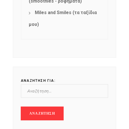
(smoothies - ροφήματα)
Miles and Smiles (τα ταξίδια
μου)
ΑΝΑΖΉΤΗΣΗ ΓΙΑ:
NEWSLETTER
mel
y updates
fro
m
Get ti
your favorite
products