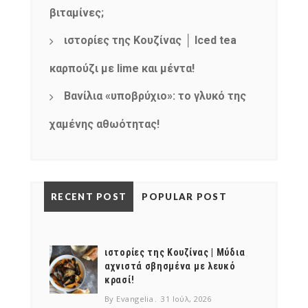
βιταμίνες;
ιστορίες της Κουζίνας │ Iced tea
καρπούζι με lime και μέντα!
Βανίλια «υποβρύχιο»: το γλυκό της
χαμένης αθωότητας!
RECENT POST
POPULAR POST
ιστορίες της Κουζίνας | Μύδια
αχνιστά σβησμένα με λευκό
κρασί!
By Evangelia
31 Ιούλ, 2026