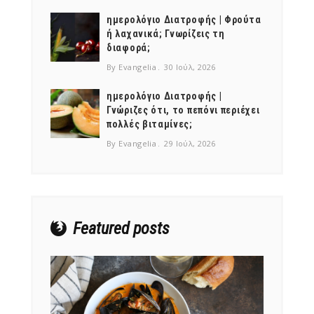
ημερολόγιο Διατροφής | Φρούτα
ή λαχανικά; Γνωρίζεις τη
διαφορά;
By Evangelia
30 Ιούλ, 2026
ημερολόγιο Διατροφής |
Γνώριζες ότι, το πεπόνι περιέχει
πολλές βιταμίνες;
By Evangelia
29 Ιούλ, 2026
Featured posts