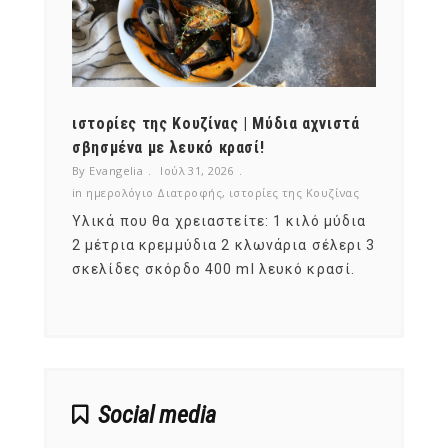
ότι,
ιστορίες της Κουζίνας | Μύδια αχνιστά
ημερο
νες;
σβησμένα με λευκό κρασί!
λαχαν
By Evangelia
Ιούλ 31, 2026
By Evan
ζίνας
in
ημερολόγιο Διατροφής
,
ιστορίες της Κουζίνας
in
ημερ
ια
Υλικά που θα χρειαστείτε: 1 κιλό μύδια
Σύμφω
, στο
2 μέτρια κρεμμύδια 2 κλωνάρια σέλερι 3
αυτοί
ς,
σκελίδες σκόρδο 400 ml λευκό κρασί.
είναι
αναπτ
Social media