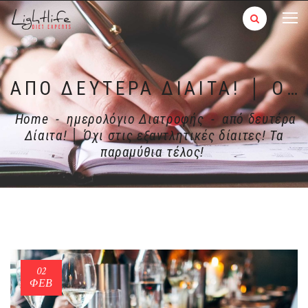
ΑΠΌ ΔΕΥΤΈΡΑ ΔΊΑΙΤΑ! │ ΌΧΙ ΣΤΙΣ ΕΞΑΝΤΛΗΤΙΚΈΣ ΔΊΑΙΤΕΣ! ΤΑ ΠΑΡΑΜΎΘΙΑ ΤΈΛΟΣ!
Home
-
ημερολόγιο Διατροφής
-
από δευτέρα
Δίαιτα! │ Όχι στις εξαντλητικές δίαιτες! Τα
παραμύθια τέλος!
02
ΦΕΒ