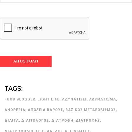
TAGS:
FOOD BLOGGER
,
LIGHT LIFE
,
ΑΔΥΝΑΤΊΣΕΙ
,
ΑΔΥΝΆΤΙΣΜΑ
,
ΑΝΟΡΕΞΊΑ
,
ΑΠΏΛΕΙΑ ΒΆΡΟΥΣ
,
ΒΑΣΙΚΌΣ ΜΕΤΑΒΟΛΙΣΜΌΣ
,
ΔΊΑΙΤΑ
,
ΔΙΑΙΤΟΛΌΓΟΣ
,
ΔΙΑΤΡΟΦΉ
,
ΔΙΑΤΡΟΦΉΣ
,
ΔΙΑΤΡΟΦΟΛΌΓΟΣ
,
ΕΞΑΝΤΛΗΤΙΚΈΣ ΔΊΑΙΤΕΣ
,