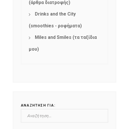
(άρθρα διατροφής)
Drinks and the City
(smoothies - ροφήματα)
Miles and Smiles (τα ταξίδια
μου)
ΑΝΑΖΉΤΗΣΗ ΓΙΑ:
NEWSLETTER
mel
y updates
fro
m
Get ti
your favorite