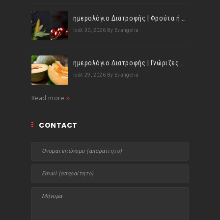
ημερολόγιο Διατροφής | Φρούτα ή λαχανικά; Γνωρίζεις τη διαφορά;
Ιούλ 30, 2026
By Evangelia
ημερολόγιο Διατροφής | Γνώριζες ότι, το πεπόνι περιέχει πολλές βιταμίνες;
Ιούλ 29, 2026
By Evangelia
Read more
CONTACT