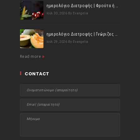
ημερολόγιο Διατροφής | Φρούτα ή λαχανικά; Γνωρίζεις τη διαφορά;
Ιούλ 30, 2026
By Evangelia
ημερολόγιο Διατροφής | Γνώριζες ότι, το πεπόνι περιέχει πολλές βιταμίνες;
Ιούλ 29, 2026
By Evangelia
Read more
CONTACT