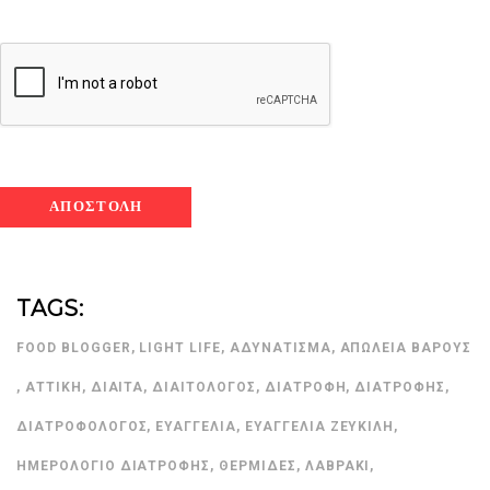
TAGS:
FOOD BLOGGER
,
LIGHT LIFE
,
ΑΔΥΝΆΤΙΣΜΑ
,
ΑΠΏΛΕΙΑ ΒΆΡΟΥΣ
,
ΑΤΤΙΚΉ
,
ΔΊΑΙΤΑ
,
ΔΙΑΙΤΟΛΌΓΟΣ
,
ΔΙΑΤΡΟΦΉ
,
ΔΙΑΤΡΟΦΉΣ
,
ΔΙΑΤΡΟΦΟΛΌΓΟΣ
,
ΕΥΑΓΓΕΛΊΑ
,
ΕΥΑΓΓΕΛΊΑ ΖΕΥΚΙΛΉ
,
ΗΜΕΡΟΛΌΓΙΟ ΔΙΑΤΡΟΦΉΣ
,
ΘΕΡΜΊΔΕΣ
,
ΛΑΒΡΆΚΙ
,