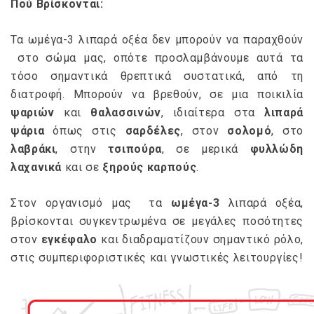
Πού Βρίσκονται:
Τα ωμέγα-3 λιπαρά οξέα δεν μπορούν να παραχθούν
στο σώμα μας, οπότε προσλαμβάνουμε αυτά τα
τόσο σημαντικά θρεπτικά συστατικά, από τη
διατροφή. Μπορούν να βρεθούν, σε μια ποικιλία
ψαριών
και
θαλασσινών
, ιδιαίτερα στα
λιπαρά
ψάρια
όπως στις
σαρδέλες
, στον
σολομό
, στο
λαβράκι
, στην
τσιπούρα
, σε μερικά
φυλλώδη
λαχανικά
και σε
ξηρούς καρπούς
.
Στον οργανισμό μας τα
ωμέγα-3
λιπαρά οξέα,
βρίσκονται συγκεντρωμένα σε μεγάλες ποσότητες
στον
εγκέφαλο
και διαδραματίζουν σημαντικό ρόλο,
στις συμπεριφοριστικές και γνωστικές λειτουργίες!