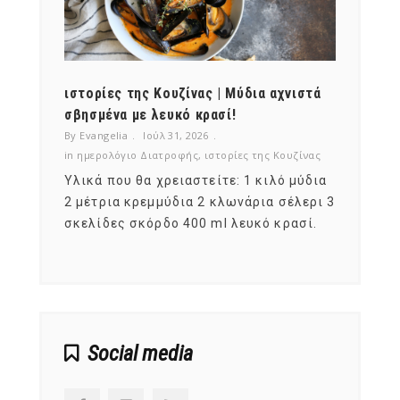
ότι,
ιστορίες της Κουζίνας | Μύδια αχνιστά
ημερο
νες;
σβησμένα με λευκό κρασί!
λαχαν
By Evangelia
Ιούλ 31, 2026
By Evan
ζίνας
in
ημερολόγιο Διατροφής
,
ιστορίες της Κουζίνας
in
ημερ
ια
Υλικά που θα χρειαστείτε: 1 κιλό μύδια
Σύμφω
, στο
2 μέτρια κρεμμύδια 2 κλωνάρια σέλερι 3
αυτοί
ς,
σκελίδες σκόρδο 400 ml λευκό κρασί.
είναι
αναπτ
Social media