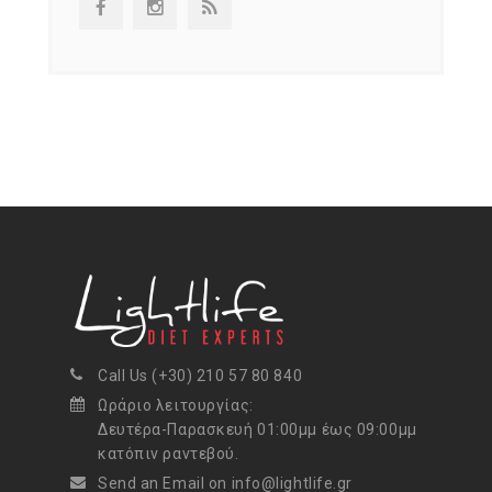
Call Us (+30) 210 57 80 840
Ωράριο λειτουργίας:
Δευτέρα-Παρασκευή 01:00μμ έως 09:00μμ
κατόπιν ραντεβού.
Send an Email on info@lightlife.gr