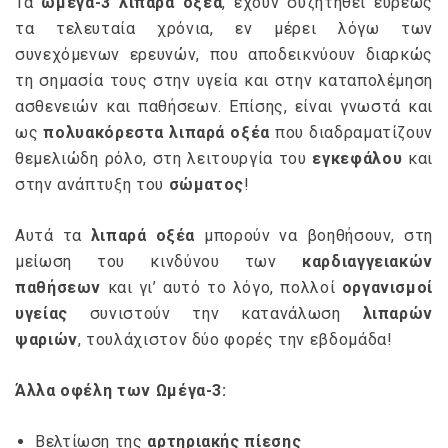
Τα
ωμέγα-3 λιπαρά οξέα
, έχουν συζητηθεί ευρέως
τα τελευταία χρόνια, εν μέρει λόγω των
συνεχόμενων ερευνών, που αποδεικνύουν διαρκώς
τη σημασία τους στην υγεία και στην καταπολέμηση
ασθενειών και παθήσεων. Επίσης, είναι γνωστά και
ως
πολυακόρεστα λιπαρά οξέα
που διαδραματίζουν
θεμελιώδη ρόλο, στη λειτουργία του
εγκεφάλου
και
στην ανάπτυξη του
σώματος
!
Αυτά τα
λιπαρά οξέα
μπορούν να βοηθήσουν, στη
μείωση του κινδύνου των
καρδιαγγειακών
παθήσεων
και γι’ αυτό το λόγο, πολλοί
οργανισμοί
υγείας
συνιστούν την κατανάλωση
λιπαρών
ψαριών
, τουλάχιστον δύο φορές την εβδομάδα!
Άλλα οφέλη των Ωμέγα-3:
Βελτίωση της
αρτηριακής πίεσης