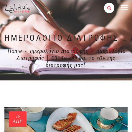
ΗΜΕΡΟΛΌΓΙΟ ΔΙΑΤΡΟΦΉΣ │ Ω3: ΤΟ «Α» ΚΑΙ ΤΟ «Ω» ΤΗΣ ΔΙΑΤΡΟΦΉΣ ΜΑΣ!
Home
-
ημερολόγιο Διατροφής
-
ημερολόγιο
Διατροφής │ Ω3: Το «Α» και το «Ω» της
διατροφής μας!
16
ΑΠΡ