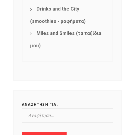
Drinks and the City
(smoothies - ροφήματα)
Miles and Smiles (τα ταξίδια
NEWSLETTER
μου)
mel
y updates
fro
m
Get ti
your favorite
products
ΑΝΑΖΉΤΗΣΗ ΓΙΑ: