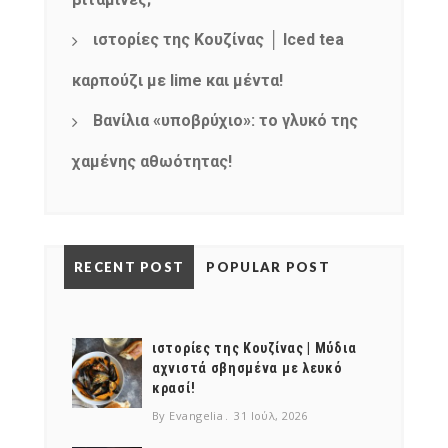
ιστορίες της Κουζίνας │ Iced tea
καρπούζι με lime και μέντα!
Βανίλια «υποβρύχιο»: το γλυκό της
χαμένης αθωότητας!
RECENT POST
POPULAR POST
ιστορίες της Κουζίνας | Μύδια
αχνιστά σβησμένα με λευκό
κρασί!
By Evangelia
31 Ιούλ, 2026