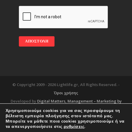
© Copyright 2009 -
2026 Lightlife.gr, All Rights Reserved. -
Όροι χρήσης
Developed by
Digital Matters
, Management – Marketing by
Χρησιμοποιούμε cookies για να σας προσφέρουμε τη
βέλτιστη εμπειρία πλοήγησης στον ιστότοπό μας.
Μπορείτε να μάθετε ποια cookies χρησιμοποιούμε ή να
Blog
About
Services
Corporate Support
τα απενεργοποιήσετε στις
ρυθμίσεις
.
Workplace
Contact