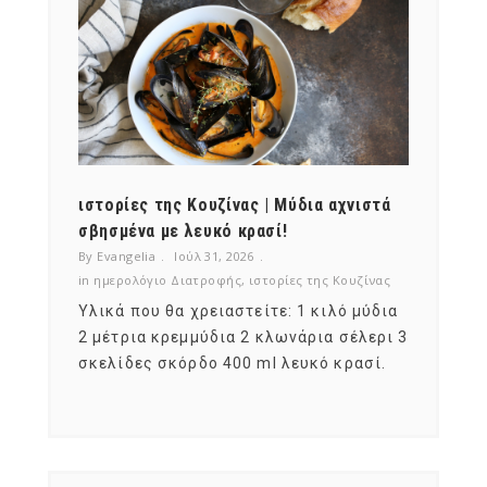
ότι,
ιστορίες της Κουζίνας | Μύδια αχνιστά
ημερο
νες;
σβησμένα με λευκό κρασί!
λαχαν
By Evangelia
Ιούλ 31, 2026
By Evan
ζίνας
in
ημερολόγιο Διατροφής
,
ιστορίες της Κουζίνας
in
ημερ
ια
Υλικά που θα χρειαστείτε: 1 κιλό μύδια
Σύμφω
, στο
2 μέτρια κρεμμύδια 2 κλωνάρια σέλερι 3
αυτοί
ς,
σκελίδες σκόρδο 400 ml λευκό κρασί.
είναι
αναπτ