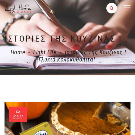
ΙΣΤΟΡΊΕΣ ΤΗΣ ΚΟΥΖΊΝΑΣ | ΓΛΥΚΙΆ ΚΟΛΟΚΥΘΌΠΙΤΑ!
Home
-
Light Life
-
ιστορίες της Κουζίνας |
Γλυκιά κολοκυθόπιτα!
08
ΣΕΠ