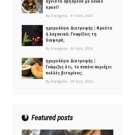
αχνιστά σβησμένα με λευκό
κρασί!
By Evangelia
31 Ιούλ, 2026
ημερολόγιο Διατροφής | Φρούτα
ή λαχανικά; Γνωρίζεις τη
διαφορά;
By Evangelia
30 Ιούλ, 2026
ημερολόγιο Διατροφής |
Γνώριζες ότι, το πεπόνι περιέχει
πολλές βιταμίνες;
By Evangelia
29 Ιούλ, 2026
Featured posts