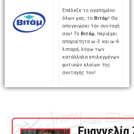
mel
y updates
fro
m
Get ti
your favorite
Επέλεξε το αγαπημένο
products
όλων μας, το
Βιτάμ
! Θα
απογειώσει την συνταγή
σου! Το
Βιτάμ
, περιέχει
απαραίτητα ω-3 και ω-6
λιπαρά, λόγω των
κατάλληλα επιλεγμένων
φυτικών ελαίων της
συνταγής του!