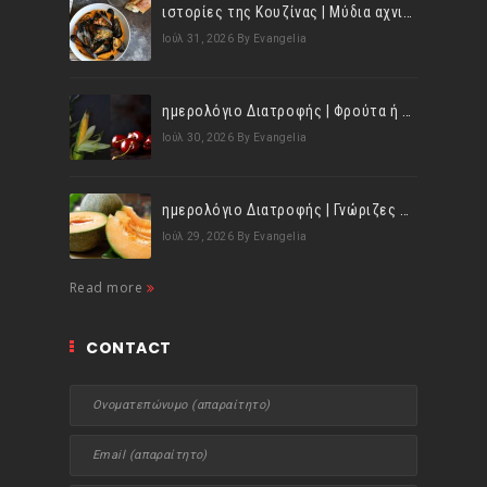
ιστορίες της Κουζίνας | Μύδια αχνιστά σβησμένα με λευκό κρασί!
Ιούλ 31, 2026
By Evangelia
ημερολόγιο Διατροφής | Φρούτα ή λαχανικά; Γνωρίζεις τη διαφορά;
Ιούλ 30, 2026
By Evangelia
ημερολόγιο Διατροφής | Γνώριζες ότι, το πεπόνι περιέχει πολλές βιταμίνες;
Ιούλ 29, 2026
By Evangelia
Read more
CONTACT