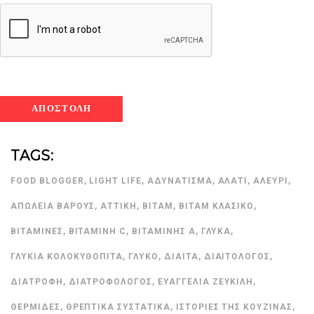
TAGS:
FOOD BLOGGER
,
LIGHT LIFE
,
ΑΔΥΝΆΤΙΣΜΑ
,
ΑΛΆΤΙ
,
ΑΛΕΎΡΙ
,
ΑΠΏΛΕΙΑ ΒΆΡΟΥΣ
,
ΑΤΤΙΚΉ
,
ΒΙΤΆΜ
,
ΒΙΤΆΜ ΚΛΑΣΙΚΌ
,
ΒΙΤΑΜΊΝΕΣ
,
ΒΙΤΑΜΊΝΗ C
,
ΒΙΤΑΜΊΝΗΣ Α
,
ΓΛΥΚΆ
,
ΓΛΥΚΙΆ ΚΟΛΟΚΥΘΌΠΙΤΑ
,
ΓΛΥΚΌ
,
ΔΊΑΙΤΑ
,
ΔΙΑΙΤΟΛΌΓΟΣ
,
ΔΙΑΤΡΟΦΉ
,
ΔΙΑΤΡΟΦΟΛΌΓΟΣ
,
ΕΥΑΓΓΕΛΊΑ ΖΕΥΚΙΛΉ
,
ΘΕΡΜΊΔΕΣ
,
ΘΡΕΠΤΙΚΆ ΣΥΣΤΑΤΙΚΆ
,
ΙΣΤΟΡΊΕΣ ΤΗΣ ΚΟΥΖΊΝΑΣ
,