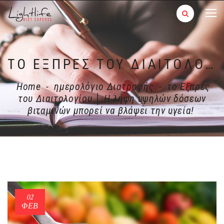
ΤΟ ΕΞΠΡΈΣ ΤΟΥ ΔΙΑΙΤΟΛΟΓΊΟΥ │ Η ΛΉΨΗ ΥΨΗΛΏΝ ΔΌΣΕΩΝ ΒΙΤΑΜΙΝΏΝ ΜΠΟΡΕΊ ΝΑ ΒΛΆΨΕΙ ΤΗΝ ΥΓΕΊΑ!
Home
-
ημερολόγιο Διατροφής
-
το Εξπρές
του Διαιτολογίου │ Η λήψη υψηλών δόσεων
βιταμινών μπορεί να βλάψει την υγεία!
02
ΦΕΒ