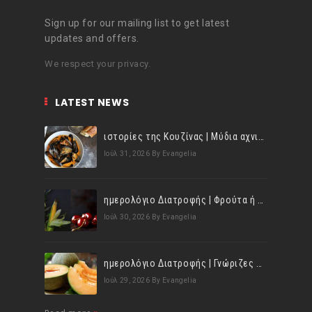
Sign up for our mailing list to get latest
updates and offers.
We respect your privacy.
LATEST NEWS
ιστορίες της Κουζίνας | Μύδια αχνιστά σβησμένα με λευκό κρασί!
Ιούλ 31, 2026
By Evangelia
ημερολόγιο Διατροφής | Φρούτα ή λαχανικά; Γνωρίζεις τη διαφορά;
Ιούλ 30, 2026
By Evangelia
ημερολόγιο Διατροφής | Γνώριζες ότι, το πεπόνι περιέχει πολλές βιταμίνες;
Ιούλ 29, 2026
By Evangelia