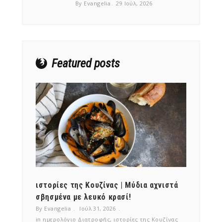
By Evangelia
29 Ιούλ, 2026
Featured posts
ότι,
ιστορίες της Κουζίνας | Μύδια αχνιστά
ημερο
νες;
σβησμένα με λευκό κρασί!
λαχαν
By Evangelia
Ιούλ 31, 2026
By Evan
ζίνας
in
ημερολόγιο Διατροφής
,
ιστορίες της Κουζίνας
in
ημερ