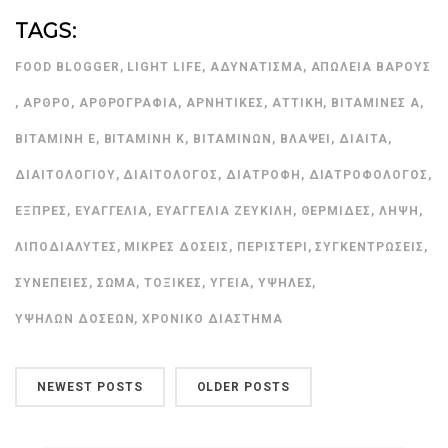
TAGS:
FOOD BLOGGER
,
LIGHT LIFE
,
ΑΔΥΝΆΤΙΣΜΑ
,
ΑΠΏΛΕΙΑ ΒΆΡΟΥΣ
,
ΆΡΘΡΟ
,
ΑΡΘΡΟΓΡΑΦΊΑ
,
ΑΡΝΗΤΙΚΈΣ
,
ΑΤΤΙΚΉ
,
ΒΙΤΑΜΊΝΕΣ Α
,
ΒΙΤΑΜΊΝΗ Ε
,
ΒΙΤΑΜΊΝΗ Κ
,
ΒΙΤΑΜΙΝΏΝ
,
ΒΛΆΨΕΙ
,
ΔΊΑΙΤΑ
,
ΔΙΑΙΤΟΛΟΓΊΟΥ
,
ΔΙΑΙΤΟΛΌΓΟΣ
,
ΔΙΑΤΡΟΦΉ
,
ΔΙΑΤΡΟΦΟΛΌΓΟΣ
,
ΕΞΠΡΈΣ
,
ΕΥΑΓΓΕΛΊΑ
,
ΕΥΑΓΓΕΛΊΑ ΖΕΥΚΙΛΉ
,
ΘΕΡΜΊΔΕΣ
,
ΛΉΨΗ
,
ΛΙΠΟΔΙΑΛΥΤΈΣ
,
ΜΙΚΡΈΣ ΔΌΣΕΙΣ
,
ΠΕΡΙΣΤΈΡΙ
,
ΣΥΓΚΕΝΤΡΏΣΕΙΣ
,
ΣΥΝΈΠΕΙΕΣ
,
ΣΏΜΑ
,
ΤΟΞΙΚΈΣ
,
ΥΓΕΊΑ
,
ΥΨΗΛΈΣ
,
ΥΨΗΛΏΝ ΔΌΣΕΩΝ
,
ΧΡΟΝΙΚΌ ΔΙΆΣΤΗΜΑ
NEWEST POSTS
OLDER POSTS