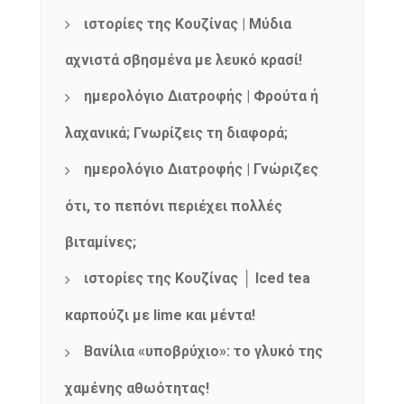
ιστορίες της Κουζίνας | Μύδια
NEWSLETTER
αχνιστά σβησμένα με λευκό κρασί!
mel
y updates
fro
m
ημερολόγιο Διατροφής | Φρούτα ή
Get ti
your favorite
products
λαχανικά; Γνωρίζεις τη διαφορά;
ημερολόγιο Διατροφής | Γνώριζες
ότι, το πεπόνι περιέχει πολλές
βιταμίνες;
ιστορίες της Κουζίνας │ Iced tea
καρπούζι με lime και μέντα!
Βανίλια «υποβρύχιο»: το γλυκό της
χαμένης αθωότητας!