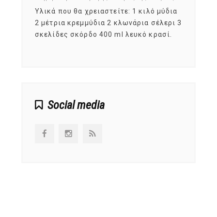
ια
Υλικά που θα χρειαστείτε: 1 κιλό μύδια
Σύμφω
, στο
2 μέτρια κρεμμύδια 2 κλωνάρια σέλερι 3
αυτοί
ς,
σκελίδες σκόρδο 400 ml λευκό κρασί.
είναι
αναπτ
Social media