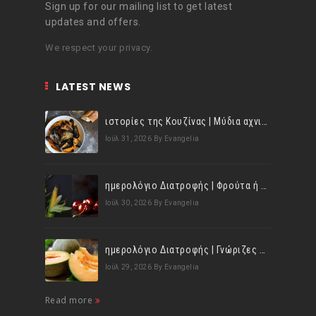
Sign up for our mailing list to get latest
updates and offers.
We respect your privacy.
LATEST NEWS
ιστορίες της Κουζίνας | Μύδια αχνιστά σβησμένα με λευκό κρασί!
Ιούλ 31, 2026
By Evangelia
ημερολόγιο Διατροφής | Φρούτα ή λαχανικά; Γνωρίζεις τη διαφορά;
Ιούλ 30, 2026
By Evangelia
ημερολόγιο Διατροφής | Γνώριζες ότι, το πεπόνι περιέχει πολλές βιταμίνες;
Ιούλ 29, 2026
By Evangelia
Read more