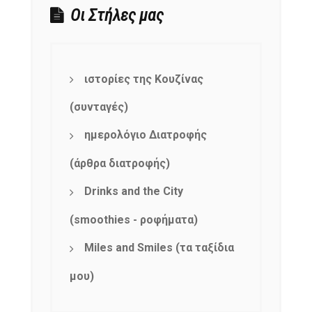
Οι Στήλες μας
NEWSLETTER
mel
y updates
fro
m
Get ti
your favorite
ιστορίες της Κουζίνας
products
(συνταγές)
ημερολόγιο Διατροφής
(άρθρα διατροφής)
Drinks and the City
(smoothies - ροφήματα)
Miles and Smiles (τα ταξίδια
μου)