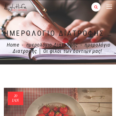
ΗΜΕΡΟΛΌΓΙΟ ΔΙΑΤΡΟΦΉΣ │ ΟΙ ΦΊΛΟΙ ΤΩΝ ΔΟΝΤΙΏΝ ΜΑΣ!
Home
-
ημερολόγιο Διατροφής
-
ημερολόγιο
Διατροφής │ Οι φίλοι των δοντιών μας!
20
ΙΑΝ