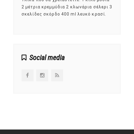
, στο
2 μέτρια κρεμμύδια 2 κλωνάρια σέλερι 3
αυτοί
ς,
σκελίδες σκόρδο 400 ml λευκό κρασί.
είναι
αναπτ
Social media