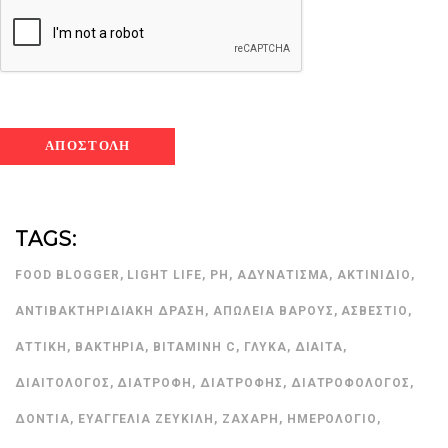
TAGS:
FOOD BLOGGER
,
LIGHT LIFE
,
PH
,
ΑΔΥΝΆΤΙΣΜΑ
,
ΑΚΤΙΝΊΔΙΟ
,
ΑΝΤΙΒΑΚΤΗΡΙΔΙΑΚΉ ΔΡΆΣΗ
,
ΑΠΏΛΕΙΑ ΒΆΡΟΥΣ
,
ΑΣΒΈΣΤΙΟ
,
ΑΤΤΙΚΉ
,
ΒΑΚΤΉΡΙΑ
,
ΒΙΤΑΜΊΝΗ C
,
ΓΛΥΚΆ
,
ΔΊΑΙΤΑ
,
ΔΙΑΙΤΟΛΌΓΟΣ
,
ΔΙΑΤΡΟΦΉ
,
ΔΙΑΤΡΟΦΉΣ
,
ΔΙΑΤΡΟΦΟΛΌΓΟΣ
,
ΔΌΝΤΙΑ
,
ΕΥΑΓΓΕΛΊΑ ΖΕΥΚΙΛΉ
,
ΖΆΧΑΡΗ
,
ΗΜΕΡΟΛΌΓΙΟ
,