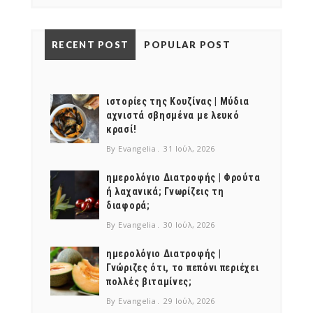
RECENT POST
POPULAR POST
ιστορίες της Κουζίνας | Μύδια
αχνιστά σβησμένα με λευκό
κρασί!
By Evangelia
31 Ιούλ, 2026
ημερολόγιο Διατροφής | Φρούτα
ή λαχανικά; Γνωρίζεις τη
διαφορά;
By Evangelia
30 Ιούλ, 2026
ημερολόγιο Διατροφής |
Γνώριζες ότι, το πεπόνι περιέχει
πολλές βιταμίνες;
By Evangelia
29 Ιούλ, 2026