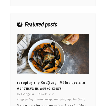
Featured posts
ότι,
ιστορίες της Κουζίνας | Μύδια αχνιστά
ημερο
νες;
σβησμένα με λευκό κρασί!
λαχαν
By Evangelia
Ιούλ 31, 2026
By Evan
ζίνας
in
ημερολόγιο Διατροφής
,
ιστορίες της Κουζίνας
in
ημερ
ια
Υλικά που θα χρειαστείτε: 1 κιλό μύδια
Σύμφω