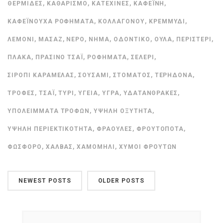
ΘΕΡΜΊΔΕΣ
,
ΚΑΘΑΡΙΣΜΌ
,
ΚΑΤΕΧΊΝΕΣ
,
ΚΑΦΕΪ́ΝΗ
,
ΚΑΦΕΪΝΟΎΧΑ ΡΟΦΉΜΑΤΑ
,
ΚΟΛΛΑΓΌΝΟΥ
,
ΚΡΕΜΜΎΔΙ
,
ΛΕΜΌΝΙ
,
ΜΑΣΆΖ
,
ΝΕΡΌ
,
ΝΉΜΑ
,
ΟΔΟΝΤΙΚΌ
,
ΟΎΛΑ
,
ΠΕΡΙΣΤΈΡΙ
,
ΠΛΆΚΑ
,
ΠΡΆΣΙΝΟ ΤΣΆΙ
,
ΡΟΦΉΜΑΤΑ
,
ΣΈΛΕΡΙ
,
ΣΙΡΌΠΙ ΚΑΡΑΜΈΛΑΣ
,
ΣΟΥΣΆΜΙ
,
ΣΤΌΜΑΤΟΣ
,
ΤΕΡΗΔΌΝΑ
,
ΤΡΟΦΈΣ
,
ΤΣΆΙ
,
ΤΥΡΊ
,
ΥΓΕΊΑ
,
ΥΓΡΆ
,
ΥΔΑΤΆΝΘΡΑΚΕΣ
,
ΥΠΟΛΕΊΜΜΑΤΑ ΤΡΟΦΏΝ
,
ΥΨΗΛΉ ΟΞΎΤΗΤΑ
,
ΥΨΗΛΉ ΠΕΡΙΕΚΤΙΚΌΤΗΤΑ
,
ΦΡΆΟΥΛΕΣ
,
ΦΡΟΥΤΟΠΟΤΆ
,
ΦΏΣΦΟΡΟ
,
ΧΑΛΒΆΣ
,
ΧΑΜΟΜΉΛΙ
,
ΧΥΜΟΊ ΦΡΟΎΤΩΝ
NEWEST POSTS
OLDER POSTS