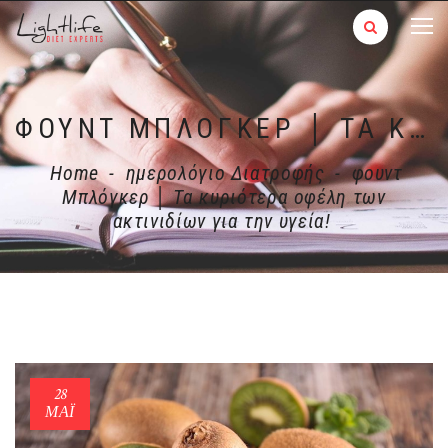
ΦΟΥΝΤ ΜΠΛΌΓΚΕΡ │ ΤΑ ΚΥΡΙΌΤΕΡΑ ΟΦΈΛΗ ΤΩΝ ΑΚΤΙΝΙΔΊΩΝ ΓΙΑ ΤΗΝ ΥΓΕΊΑ!
Home
-
ημερολόγιο Διατροφής
-
φουντ
Μπλόγκερ │ Τα κυριότερα οφέλη των
ακτινιδίων για την υγεία!
28
ΜΑΪ́