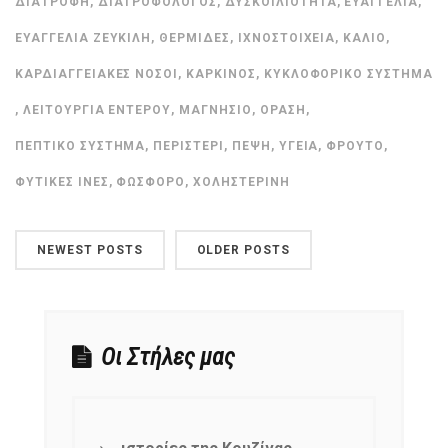
ΔΙΑΤΡΟΦΉ
,
ΔΙΑΤΡΟΦΟΛΌΓΟΣ
,
ΔΥΣΚΟΙΛΙΌΤΗΤΑ
,
ΕΥΑΓΓΕΛΊΑ
,
ΕΥΑΓΓΕΛΊΑ ΖΕΥΚΙΛΉ
,
ΘΕΡΜΊΔΕΣ
,
ΙΧΝΟΣΤΟΙΧΕΊΑ
,
ΚΆΛΙΟ
,
ΚΑΡΔΙΑΓΓΕΙΑΚΈΣ ΝΌΣΟΙ
,
ΚΑΡΚΊΝΟΣ
,
ΚΥΚΛΟΦΟΡΙΚΌ ΣΎΣΤΗΜΑ
,
ΛΕΙΤΟΥΡΓΊΑ ΕΝΤΈΡΟΥ
,
ΜΑΓΝΉΣΙΟ
,
ΌΡΑΣΗ
,
ΠΕΠΤΙΚΌ ΣΎΣΤΗΜΑ
,
ΠΕΡΙΣΤΈΡΙ
,
ΠΈΨΗ
,
ΥΓΕΊΑ
,
ΦΡΟΎΤΟ
,
ΦΥΤΙΚΈΣ ΊΝΕΣ
,
ΦΏΣΦΟΡΟ
,
ΧΟΛΗΣΤΕΡΊΝΗ
NEWEST POSTS
OLDER POSTS
Οι Στήλες μας