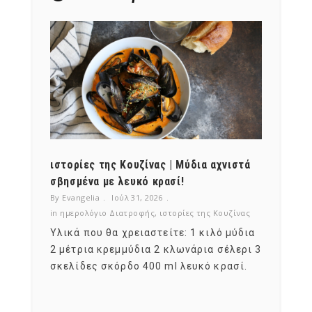
ότι,
ιστορίες της Κουζίνας | Μύδια αχνιστά
ημερο
νες;
σβησμένα με λευκό κρασί!
λαχαν
By Evangelia
Ιούλ 31, 2026
By Evan
ζίνας
in
ημερολόγιο Διατροφής
,
ιστορίες της Κουζίνας
in
ημερ
ια
Υλικά που θα χρειαστείτε: 1 κιλό μύδια
Σύμφω
, στο
2 μέτρια κρεμμύδια 2 κλωνάρια σέλερι 3
αυτοί
ς,
σκελίδες σκόρδο 400 ml λευκό κρασί.
είναι
αναπτ