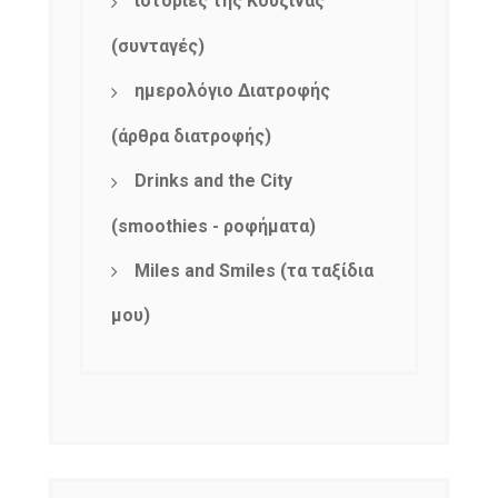
ιστορίες της Κουζίνας
(συνταγές)
ημερολόγιο Διατροφής
(άρθρα διατροφής)
Drinks and the City
(smoothies - ροφήματα)
NEWSLETTER
mel
y updates
fro
m
Miles and Smiles (τα ταξίδια
Get ti
your favorite
μου)
products