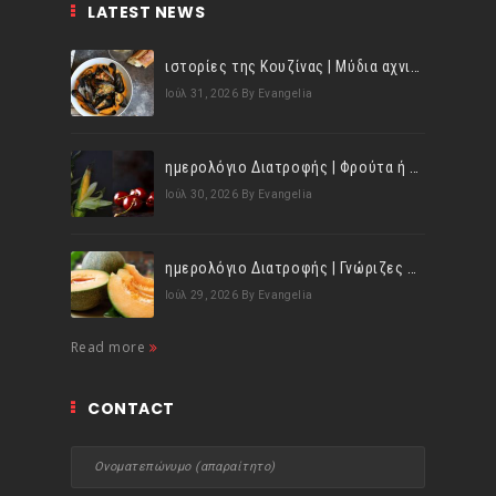
LATEST NEWS
ιστορίες της Κουζίνας | Μύδια αχνιστά σβησμένα με λευκό κρασί!
Ιούλ 31, 2026
By Evangelia
ημερολόγιο Διατροφής | Φρούτα ή λαχανικά; Γνωρίζεις τη διαφορά;
Ιούλ 30, 2026
By Evangelia
ημερολόγιο Διατροφής | Γνώριζες ότι, το πεπόνι περιέχει πολλές βιταμίνες;
Ιούλ 29, 2026
By Evangelia
Read more
CONTACT