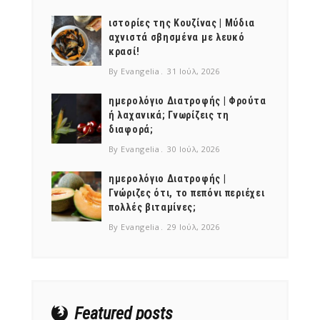
ιστορίες της Κουζίνας | Μύδια
αχνιστά σβησμένα με λευκό
κρασί!
By Evangelia
31 Ιούλ, 2026
ημερολόγιο Διατροφής | Φρούτα
ή λαχανικά; Γνωρίζεις τη
διαφορά;
By Evangelia
30 Ιούλ, 2026
ημερολόγιο Διατροφής |
Γνώριζες ότι, το πεπόνι περιέχει
πολλές βιταμίνες;
By Evangelia
29 Ιούλ, 2026
Featured posts