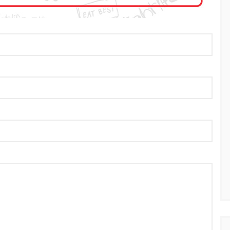
Φρούτα ή
ημερολόγιο Διατροφής | Γνώριζες ότι,
ιαφορά;
το πεπόνι περιέχει πολλές βιταμίνες;
By Evangelia
Ιούλ 29, 2026
ίες της Κουζίνας
in
ημερολόγιο Διατροφής
,
ιστορίες της Κουζίνας
όγους (είναι
Ανάλογα με την ποικιλία τα πεπόνια
τά), το
διαφέρουν στο σχήμα, στο μέγεθος,
ου φυτού που
στο χρώμα της φλούδας και της
σάρκας, στο άρωμα.