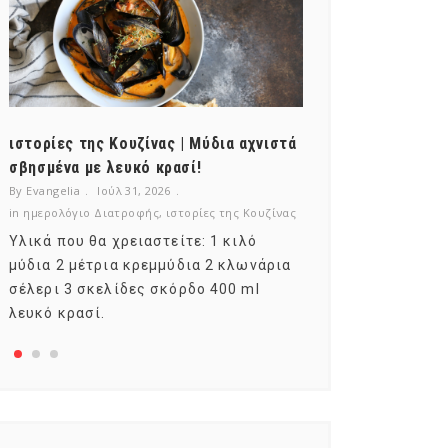
ιστορίες της Κουζίνας | Μύδια αχνιστά
ημερολόγιο Δι
σβησμένα με λευκό κρασί!
λαχανικά; Γνωρ
By Evangelia
Ιούλ 31, 2026
By Evangelia
Ιούλ
in
ημερολόγιο Διατροφής
,
ιστορίες της Κουζίνας
in
ημερολόγιο Δια
Υλικά που θα χρειαστείτε: 1 κιλό
Σύμφωνα με το
μύδια 2 μέτρια κρεμμύδια 2 κλωνάρια
αυτοί που μελε
σέλερι 3 σκελίδες σκόρδο 400 ml
φρούτο είναι τ
λευκό κρασί.
αναπτύσσεται 