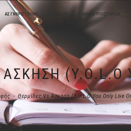
ΑΣ ΓΝΩΡΙΣΤΟΥΜΕ_
ΥΠΗΡΕΣΙΕΣ_
ΕΤΑΙΡΙΚΗ ΥΠΟΣΤΗΡΙΞΗ_
οφής
-
Θερμίδες Vs Άσκηση (Y.O.L.O You Only Live O