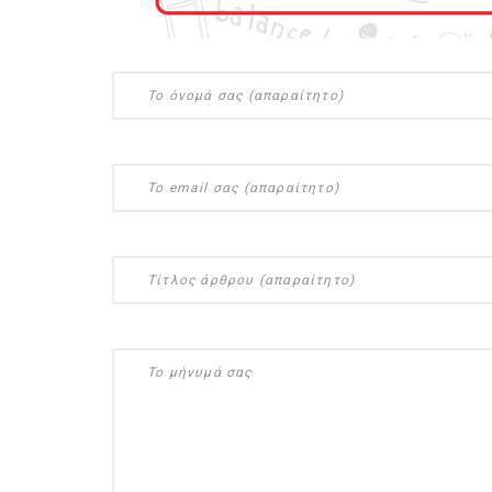
ημερολόγιο Διατροφής | 
λαχανικά; Γνωρίζεις τη δ
By Evangelia
Ιούλ 30, 2026
in
ημερολόγιο Διατροφής
,
ιστορ
Σύμφωνα με τους βοτανολ
αυτοί που μελετούν τα φυ
φρούτο είναι το μέρος τ
αναπτύσσεται από.