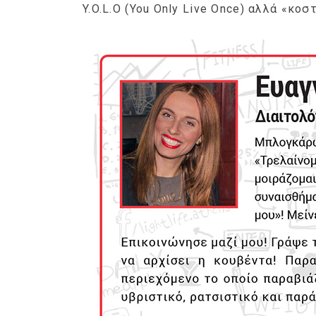
Y.O.L.O (You Only Live Once) αλλά «κοστ
Ge