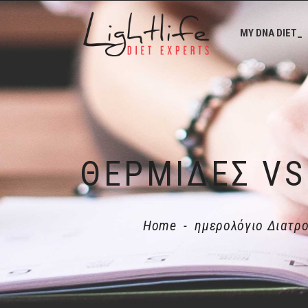
MY DNA DIET_
Home
-
ημερολόγιο Διατρ