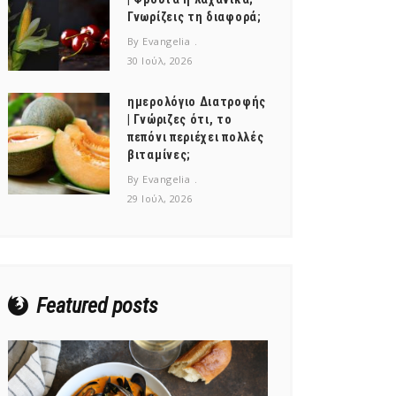
Γνωρίζεις τη διαφορά;
By Evangelia
30 Ιούλ, 2026
ημερολόγιο Διατροφής
| Γνώριζες ότι, το
πεπόνι περιέχει πολλές
βιταμίνες;
By Evangelia
29 Ιούλ, 2026
Featured posts