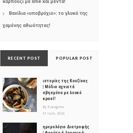
καρπούζι με lime και μέντα!
Βανίλια «υποβρύχιο»: το γλυκό της
χαμένης αθωότητας!
RECENT POST
POPULAR POST
ιστορίες της Κουζίνας
| Μύδια αχνιστά
σβησμένα με λευκό
κρασί!
By Evangelia
31 Ιούλ, 2026
ημερολόγιο Διατροφής
| Φρούτα ή λαχανικά;