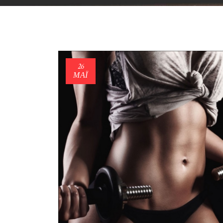
26
ΜΑΪ́