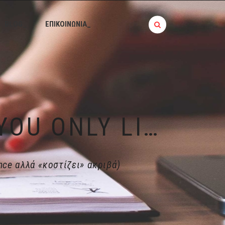
BLOG_
ΕΠΙΚΟΙΝΩΝΙΑ_
ΘΕΡΜΊΔΕΣ VS ΆΣΚΗΣΗ (Y.O.L.O YOU ONLY LIVE ONCE ΑΛΛΆ «ΚΟΣΤΊΖΕΙ» ΑΚΡΙΒΆ)
nce αλλά «κοστίζει» ακριβά)