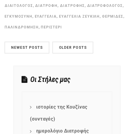
ΔΙΑΙΤΟΛΌΓΟΣ
,
ΔΙΑΤΡΟΦΉ
,
ΔΙΑΤΡΟΦΉΣ
,
ΔΙΑΤΡΟΦΟΛΌΓΟΣ
,
ΕΓΚΥΜΟΣΎΝΗ
,
ΕΥΑΓΓΕΛΊΑ
,
ΕΥΑΓΓΕΛΊΑ ΖΕΥΚΙΛΉ
,
ΘΕΡΜΊΔΕΣ
,
ΠΑΛΙΝΔΡΌΜΗΣΗ
,
ΠΕΡΙΣΤΈΡΙ
NEWEST POSTS
OLDER POSTS
Οι Στήλες μας
ιστορίες της Κουζίνας
NEWSLETTER
(συνταγές)
mel
y updates
fro
m
ημερολόγιο Διατροφής