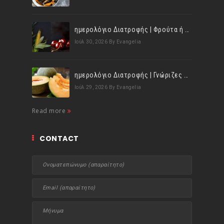
ημερολόγιο Διατροφής | Φρούτα ή λαχανικά; Γνωρίζεις τη διαφορά;
Ιούλ 30, 2026
By Evangelia
ημερολόγιο Διατροφής | Γνώριζες ότι, το πεπόνι περιέχει πολλές βιταμίνες;
Ιούλ 29, 2026
By Evangelia
Read more
CONTACT