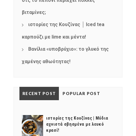
ότι, το πεπόνι περιέχει πολλές
βιταμίνες;
ιστορίες της Κουζίνας │ Iced tea
καρπούζι με lime και μέντα!
Βανίλια «υποβρύχιο»: το γλυκό της
χαμένης αθωότητας!
RECENT POST
POPULAR POST
ιστορίες της Κουζίνας | Μύδια
αχνιστά σβησμένα με λευκό
κρασί!