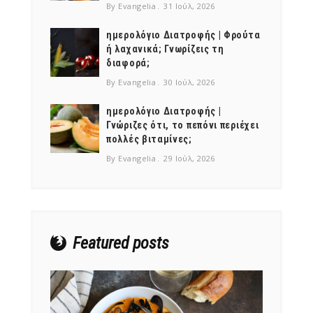
By Evangelia
31 Ιούλ, 2026
ημερολόγιο Διατροφής | Φρούτα
ή λαχανικά; Γνωρίζεις τη
διαφορά;
By Evangelia
30 Ιούλ, 2026
ημερολόγιο Διατροφής |
Γνώριζες ότι, το πεπόνι περιέχει
πολλές βιταμίνες;
By Evangelia
29 Ιούλ, 2026
Featured posts