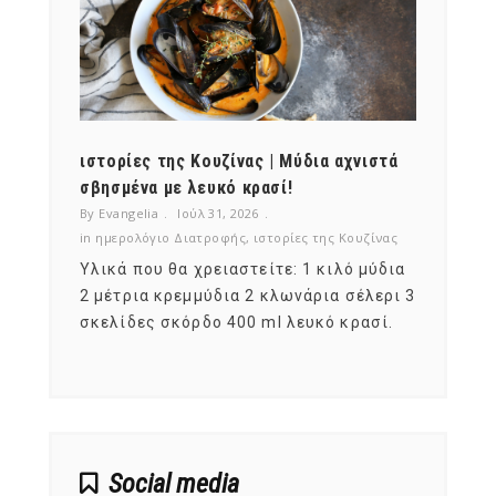
ότι,
ιστορίες της Κουζίνας | Μύδια αχνιστά
ημερο
νες;
σβησμένα με λευκό κρασί!
λαχαν
By Evangelia
Ιούλ 31, 2026
By Evan
ζίνας
in
ημερολόγιο Διατροφής
,
ιστορίες της Κουζίνας
in
ημερ
ια
Υλικά που θα χρειαστείτε: 1 κιλό μύδια
Σύμφω
, στο
2 μέτρια κρεμμύδια 2 κλωνάρια σέλερι 3
αυτοί
ς,
σκελίδες σκόρδο 400 ml λευκό κρασί.
είναι
αναπτ
Social media