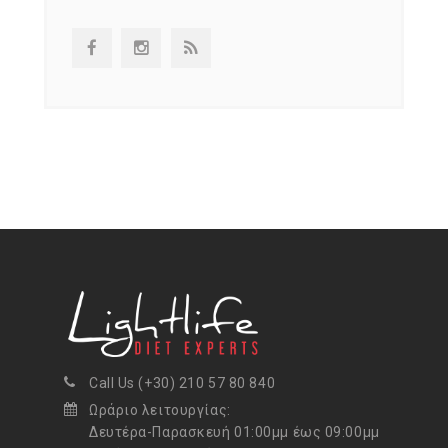
Call Us (+30) 210 57 80 840
Ωράριο λειτουργίας:
Δευτέρα-Παρασκευή 01:00μμ έως 09:00μμ