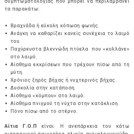
συμπτωματολογίας που μπορεί να περιλαμβάνει
τα παρακάτω:
Βραχνάδα ή εύκολη κόπωση φωνής.
Ανάγκη να καθαρίζει κανείς συνέχεια το λαιμό
του.
Παχύρευστα βλεννώδη πτύελα που «κολλάνε»
στο λαιμό.
Αίσθημα εκκρίσεων που τρέχουν πίσω από τη
μύτη.
Χρόνιος ξηρός βήχας ή νυχτερινός βήχας.
Δυσκολία στην κατάποση.
Αίσθημα «κόμπου» στο λαιμό.
Αίσθημα πνιγμού τη νύχτα στην κατάκλιση.
Πόνο πίσω από το στέρνο.
Αίτια Γ.Ο.Π
είναι: Η ανεπάρκεια του κάτω
οισοφαγικού σφιγκτήρα, ηλικία, αντιφλεγμονώδη,