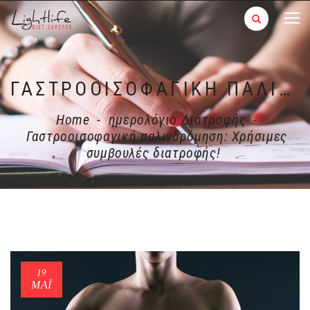
ΓΑΣΤΡΟΟΙΣΟΦΑΓΙΚΉ ΠΑΛΙΝΔΡΌΜΗΣΗ: ΧΡΉΣΙΜΕΣ ΣΥΜΒΟΥΛΈΣ ΔΙΑΤΡΟΦΉΣ!
Home
-
ημερολόγιο Διατροφής
-
Γαστροοισοφαγική παλινδρόμηση: Χρήσιμες
συμβουλές διατροφής!
19
ΜΑΪ́