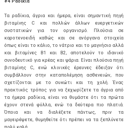
#4 Ραδίκια
Τα ραδίκια, άγρια και ήμερα, είναι σημαντική πηγή
βιταμίνης C και πολλών άλλων ευεργετικών
συστατικών για τον οργανισμό. Πλούσια σε
καροτενοειδή καθώς και σε ανόργανα στοιχεία
όπως είναι το κάλιο, το νάτριο και το μαγνήσιο αλλά
και βιταμίνες Β1 και Β2, αποτελούν το ιδανικό
συνοδευτικό για κρέας και ψάρια. Είναι πλούσια πηγή
βιταμίνης C, ενώ κλινικές έρευνες έδειξαν ότι
συμβάλλουν στην καταπολέμηση ασθενειών, που
σχετίζονται με το συκώτι και τη χολή. Ένας
πρακτικός τρόπος για να ξεχωρίζετε τα άγρια από
τα ήμερα ραδίκια, είναι να θυμάστε ότι τα πρώτα
έχουν στενά φύλλα, ενώ τα δεύτερα πιο πλατιά.
Όποια και να διαλέξετε πάντως, πριν τα
μαγειρέψετε, θυμηθείτε ότι πρέπει να τα ξεπλύνετε
πολύ καλά.