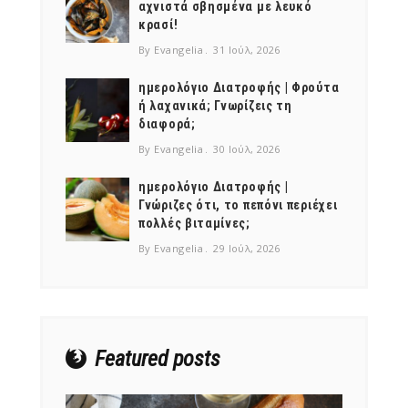
αχνιστά σβησμένα με λευκό
κρασί!
By Evangelia
31 Ιούλ, 2026
ημερολόγιο Διατροφής | Φρούτα
ή λαχανικά; Γνωρίζεις τη
διαφορά;
By Evangelia
30 Ιούλ, 2026
ημερολόγιο Διατροφής |
Γνώριζες ότι, το πεπόνι περιέχει
πολλές βιταμίνες;
By Evangelia
29 Ιούλ, 2026
Featured posts