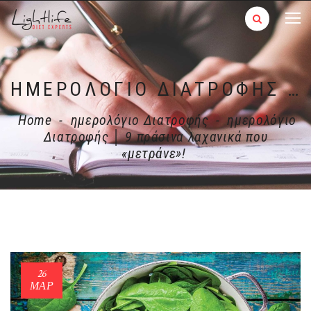
ΗΜΕΡΟΛΌΓΙΟ ΔΙΑΤΡΟΦΉΣ │ 9 ΠΡΆΣΙΝΑ ΛΑΧΑΝΙΚΆ ΠΟΥ «ΜΕΤΡΆΝΕ»!
Home
-
ημερολόγιο Διατροφής
-
ημερολόγιο
Διατροφής │ 9 πράσινα λαχανικά που
«μετράνε»!
26
ΜΑΡ