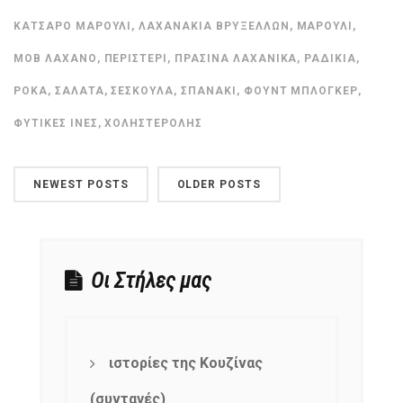
ΚΑΤΣΑΡΌ ΜΑΡΟΎΛΙ
,
ΛΑΧΑΝΆΚΙΑ ΒΡΥΞΕΛΛΏΝ
,
ΜΑΡΟΎΛΙ
,
ΜΟΒ ΛΆΧΑΝΟ
,
ΠΕΡΙΣΤΈΡΙ
,
ΠΡΆΣΙΝΑ ΛΑΧΑΝΙΚΆ
,
ΡΑΔΊΚΙΑ
,
ΡΌΚΑ
,
ΣΑΛΆΤΑ
,
ΣΈΣΚΟΥΛΑ
,
ΣΠΑΝΆΚΙ
,
ΦΟΥΝΤ ΜΠΛΌΓΚΕΡ
,
ΦΥΤΙΚΈΣ ΊΝΕΣ
,
ΧΟΛΗΣΤΕΡΌΛΗΣ
NEWEST POSTS
OLDER POSTS
Οι Στήλες μας
ιστορίες της Κουζίνας
(συνταγές)