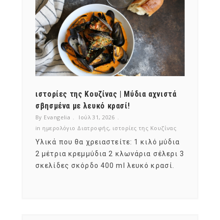
ότι,
ιστορίες της Κουζίνας | Μύδια αχνιστά
ημερο
νες;
σβησμένα με λευκό κρασί!
λαχαν
By Evangelia
Ιούλ 31, 2026
By Evan
ζίνας
in
ημερολόγιο Διατροφής
,
ιστορίες της Κουζίνας
in
ημερ
ια
Υλικά που θα χρειαστείτε: 1 κιλό μύδια
Σύμφω
, στο
2 μέτρια κρεμμύδια 2 κλωνάρια σέλερι 3
αυτοί
ς,
σκελίδες σκόρδο 400 ml λευκό κρασί.
είναι
αναπτ