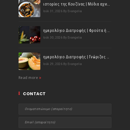
ιστορίες της Κουζίνας | Μύδια αχνιστά σβησμένα με λευκό κρασί!
Ιούλ 31, 2026
By Evangelia
ημερολόγιο Διατροφής | Φρούτα ή λαχανικά; Γνωρίζεις τη διαφορά;
Ιούλ 30, 2026
By Evangelia
ημερολόγιο Διατροφής | Γνώριζες ότι, το πεπόνι περιέχει πολλές βιταμίνες;
Ιούλ 29, 2026
By Evangelia
Read more
CONTACT