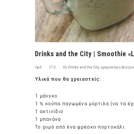
Drinks and the City | Smoothie «L
0
0
Drinks and the City
,
ημερολόγιο Διατρο
Υλικά που θα χρειαστείς:
1 μάνγκο
1 ½ κούπα παγωμένα μύρτιλα (να τα έχ
1 ακτινίδιο
1 μπανάνα
Το χυμό από ένα φρέσκο πορτοκάλι