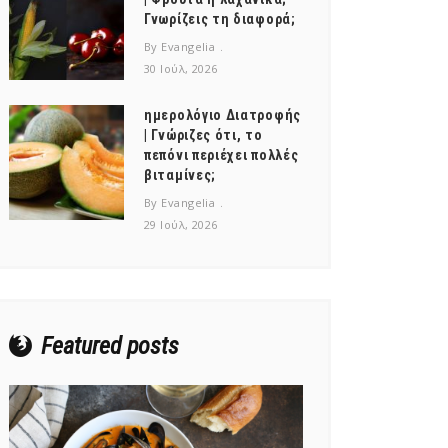
Γνωρίζεις τη διαφορά;
By Evangelia
30 Ιούλ, 2026
ημερολόγιο Διατροφής
| Γνώριζες ότι, το
πεπόνι περιέχει πολλές
βιταμίνες;
By Evangelia
29 Ιούλ, 2026
Featured posts