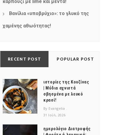
καρπούζι με lime και μέντα!
Βανίλια «υποβρύχιο»: το γλυκό της
χαμένης αθωότητας!
RECENT POST
POPULAR POST
ιστορίες της Κουζίνας
| Μύδια αχνιστά
σβησμένα με λευκό
κρασί!
By Evangelia
31 Ιούλ, 2026
ημερολόγιο Διατροφής
| Φρούτα ή λαχανικά;