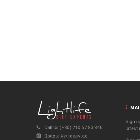
MAI
Sign up
Call Us (+30) 210 57 80 840
latest
Ωράριο λειτουργίας:
We resp