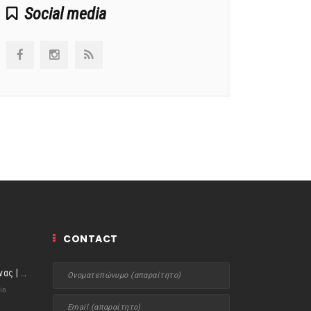
Social media
CONTACT
ιστορίες της Κουζίνας | Μύδια αχνιστά σβησμένα με λευκό κρασί!
ia