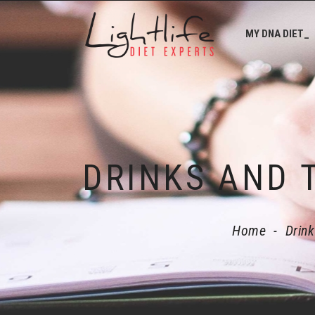
MY DNA DIET_
Home
-
Drink