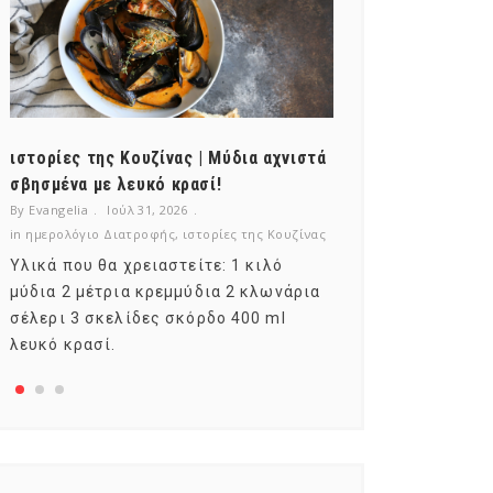
ιστορίες της Κουζίνας | Μύδια αχνιστά
ημερολόγιο Δι
σβησμένα με λευκό κρασί!
λαχανικά; Γνωρ
By Evangelia
Ιούλ 31, 2026
By Evangelia
Ιούλ
in
ημερολόγιο Διατροφής
,
ιστορίες της Κουζίνας
in
ημερολόγιο Δια
Υλικά που θα χρειαστείτε: 1 κιλό
Σύμφωνα με το
μύδια 2 μέτρια κρεμμύδια 2 κλωνάρια
αυτοί που μελε
σέλερι 3 σκελίδες σκόρδο 400 ml
φρούτο είναι τ
λευκό κρασί.
αναπτύσσεται 