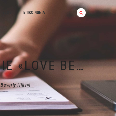
BLOG_
ΕΠΙΚΟΙΝΩΝΙΑ_
DRINKS AND THE CITY | SMOOTHIE «LOVE BEVERLY HILLS»!
Beverly Hills»!