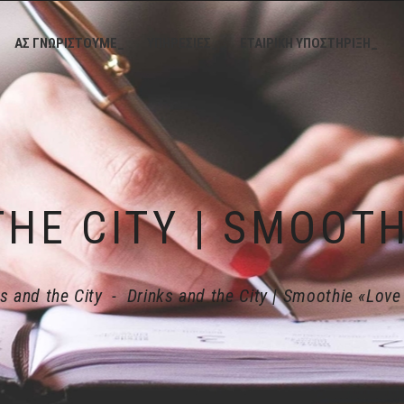
ΑΣ ΓΝΩΡΙΣΤΟΥΜΕ_
ΥΠΗΡΕΣΙΕΣ_
ΕΤΑΙΡΙΚΗ ΥΠΟΣΤΗΡΙΞΗ_
s and the City
-
Drinks and the City | Smoothie «Love 