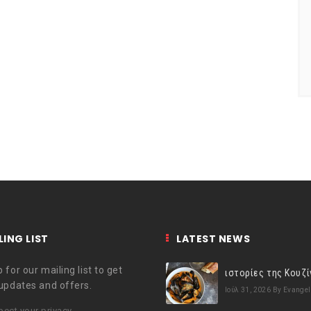
LING LIST
LATEST NEWS
 for our mailing list to get
 updates and offers.
Ιούλ 31, 2026
By Evangel
ect your privacy.