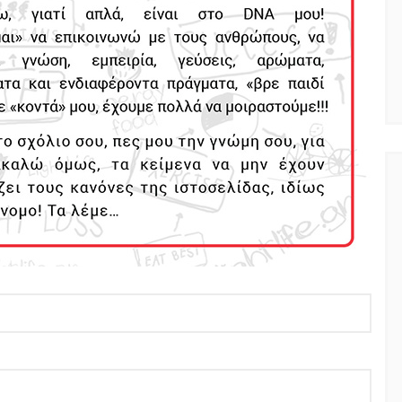
NEWSLETTER
t timely updates from your favorite products