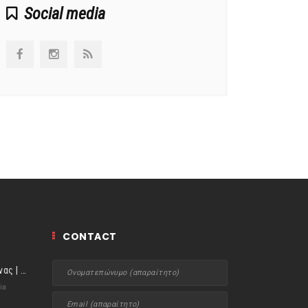
Social media
CONTACT
ιστορίες της Κουζίνας | Μύδια αχνιστά σβησμένα με λευκό κρασί!
ia