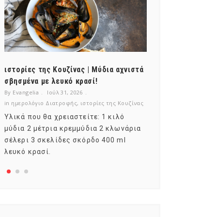
ιστορίες της Κουζίνας | Μύδια αχνιστά
ημερολόγιο Δι
σβησμένα με λευκό κρασί!
λαχανικά; Γνωρ
By Evangelia
Ιούλ 31, 2026
By Evangelia
Ιούλ
in
ημερολόγιο Διατροφής
,
ιστορίες της Κουζίνας
in
ημερολόγιο Δια
Υλικά που θα χρειαστείτε: 1 κιλό
Σύμφωνα με το
μύδια 2 μέτρια κρεμμύδια 2 κλωνάρια
αυτοί που μελε
σέλερι 3 σκελίδες σκόρδο 400 ml
φρούτο είναι τ
λευκό κρασί.
αναπτύσσεται 