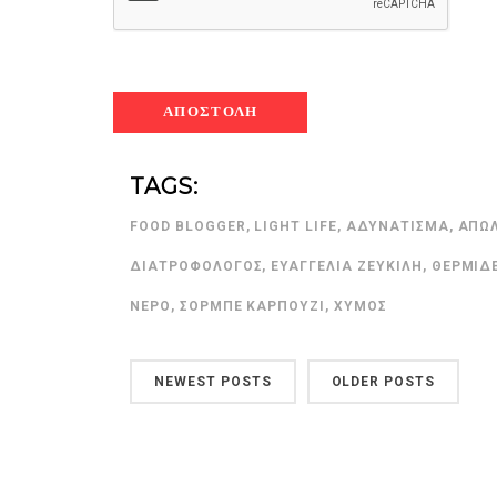
ημερολόγιο Διατροφής | 
TAGS:
λαχανικά; Γνωρίζεις τη δ
By Evangelia
Ιούλ 30, 2026
FOOD BLOGGER
,
LIGHT LIFE
,
ΑΔΥΝΆΤΙΣΜΑ
,
ΑΠΏΛ
in
ημερολόγιο Διατροφής
,
ιστορ
ΔΙΑΤΡΟΦΟΛΌΓΟΣ
,
ΕΥΑΓΓΕΛΊΑ ΖΕΥΚΙΛΉ
,
ΘΕΡΜΊΔ
Σύμφωνα με τους βοτανολ
αυτοί που μελετούν τα φυ
ΝΕΡΌ
,
ΣΟΡΜΠΈ ΚΑΡΠΟΎΖΙ
,
ΧΥΜΌΣ
φρούτο είναι το μέρος τ
αναπτύσσεται από.
NEWEST POSTS
OLDER POSTS