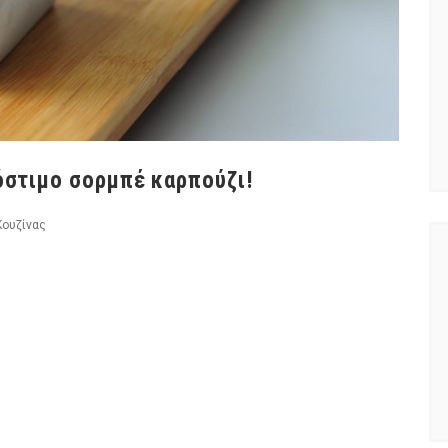
όστιμο σορμπέ καρπούζι!
Κουζίνας