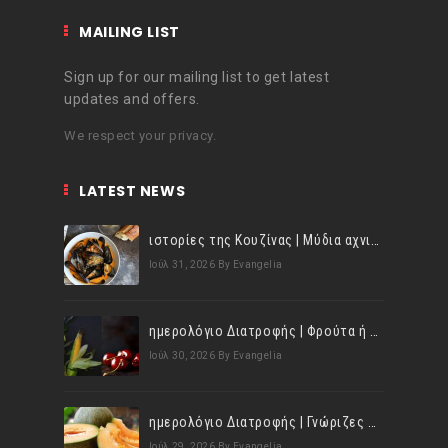
MAILING LIST
Sign up for our mailing list to get latest
updates and offers.
We respect your privacy.
LATEST NEWS
ιστορίες της Κουζίνας | Μύδια αχνιστά σβησμένα με λευκό κρασί!
Ιούλ 31, 2026
By Evangelia
ημερολόγιο Διατροφής | Φρούτα ή λαχανικά; Γνωρίζεις τη διαφορά;
Ιούλ 30, 2026
By Evangelia
ημερολόγιο Διατροφής | Γνώριζες ότι, το πεπόνι περιέχει πολλές βιταμίνες;
Ιούλ 29, 2026
By Evangelia