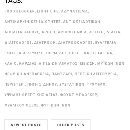
TAGS:
FOOD BLOGGER
,
LIGHT LIFE
,
ΑΔΥΝΆΤΙΣΜΑ
,
ΑΝΤΙΚΑΡΚΙΝΙΚΈΣ ΙΔΙΌΤΗΤΕΣ
,
ΑΝΤΙΟΞΕΙΔΩΤΙΚΏΝ
,
ΑΠΏΛΕΙΑ ΒΆΡΟΥΣ
,
ΆΡΘΡΟ
,
ΑΡΘΡΟΓΡΑΦΊΑ
,
ΑΤΤΙΚΉ
,
ΔΊΑΙΤΑ
,
ΔΙΑΙΤΟΛΌΓΟΣ
,
ΔΙΑΤΡΟΦΉ
,
ΔΙΑΤΡΟΦΟΛΌΓΟΣ
,
ΕΥΑΓΓΕΛΊΑ
,
ΕΥΑΓΓΕΛΊΑ ΖΕΥΚΙΛΉ
,
ΘΕΡΜΊΔΕΣ
,
ΘΡΕΠΤΙΚΆ ΣΥΣΤΑΤΙΚΆ
,
ΚΆΛΙΟ
,
ΚΑΡΔΙΆΣ
,
ΛΙΠΙΔΊΩΝ ΑΊΜΑΤΟΣ
,
ΜΕΊΩΣΗ
,
ΜΥΪΚΏΝ ΙΝΏΝ
,
ΝΕΦΡΙΚΉ ΑΝΕΠΆΡΚΕΙΑ
,
ΠΑΝΤΖΆΡΙ
,
ΠΕΠΤΙΚΉ ΛΕΙΤΟΥΡΓΊΑ
,
ΠΕΡΙΣΤΈΡΙ
,
ΠΗΓΉ ΣΙΔΉΡΟΥ
,
ΣΥΣΤΑΤΙΚΏΝ
,
ΤΡΌΦΙΜΟ
,
ΥΨΗΛΉΣ ΘΡΕΠΤΙΚΉΣ ΑΞΊΑΣ
,
ΦΟΥΝΤ ΜΠΛΌΓΚΕΡ
,
ΦΥΛΛΙΚΟΎ ΟΞΈΟΣ
,
ΦΥΤΙΚΏΝ ΙΝΏΝ
NEWEST POSTS
OLDER POSTS