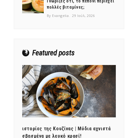
Γνώριζες ότι, το πεπόνι περιέχει
πολλές βιταμίνες;
By Evangelia
29 Ιούλ, 2026
Featured posts
ότι,
ιστορίες της Κουζίνας | Μύδια αχνιστά
ημερο
νες;
σβησμένα με λευκό κρασί!
λαχαν