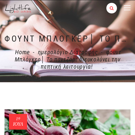
ΦΟΥΝΤ ΜΠΛΌΓΚΕΡ│ ΤΟ ΠΑΝΤΖΆΡΙ ΔΙΕΥΚΟΛΎΝΕΙ ΤΗΝ ΠΕΠΤΙΚΉ ΛΕΙΤΟΥΡΓΊΑ!
Home
-
ημερολόγιο Διατροφής
-
φουντ
Μπλόγκερ│ Το παντζάρι διευκολύνει την
πεπτική λειτουργία!
19
ΙΟΎΛ