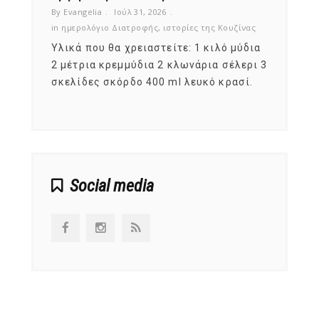
By Evangelia
Ιούλ 31, 2026
By Evan
ζίνας
in
ημερολόγιο Διατροφής
,
ιστορίες της Κουζίνας
in
ημερ
ια
Υλικά που θα χρειαστείτε: 1 κιλό μύδια
Σύμφω
, στο
2 μέτρια κρεμμύδια 2 κλωνάρια σέλερι 3
αυτοί
ς,
σκελίδες σκόρδο 400 ml λευκό κρασί.
είναι
αναπτ
Social media