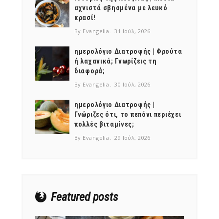
αχνιστά σβησμένα με λευκό
κρασί!
By Evangelia
31 Ιούλ, 2026
ημερολόγιο Διατροφής | Φρούτα
ή λαχανικά; Γνωρίζεις τη
διαφορά;
By Evangelia
30 Ιούλ, 2026
ημερολόγιο Διατροφής |
Γνώριζες ότι, το πεπόνι περιέχει
πολλές βιταμίνες;
By Evangelia
29 Ιούλ, 2026
Featured posts