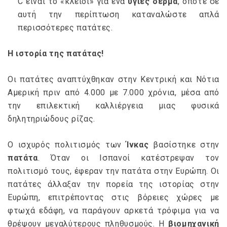
C είναι το «κλειδί» για ένα
υγιές δέρμα
, οπότε σε
αυτή την περίπτωση καταναλώστε απλά
περισσότερες πατάτες.
Η ιστορία της πατάτας!
Οι πατάτες αναπτύχθηκαν στην Κεντρική και Νότια
Αμερική πριν από 4.000 με 7.000 χρόνια, μέσα από
την επιλεκτική καλλιέργεια μιας φυσικά
δηλητηριώδους ρίζας.
Ο ισχυρός πολιτισμός των
Ίνκας
βασίστηκε στην
πατάτα
. Όταν οι Ισπανοί κατέστρεψαν τον
πολιτισμό τους, έφεραν την πατάτα στην Ευρώπη. Οι
πατάτες άλλαξαν την πορεία της ιστορίας στην
Ευρώπη, επιτρέποντας στις βόρειες χώρες με
φτωχά εδάφη, να παράγουν αρκετά τρόφιμα για να
θρέψουν μεγαλύτερους πληθυσμούς. Η
βιομηχανική