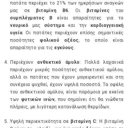
πατάτα περιέχει το 21% των ημερήσιων αναγκών
μας σε
βιταμίνη Β6
. Οι
βιταμίνες
του
συμπλέγματος Β
είναι απαραίτητες για το
νευρικό
μας
σύστημα
και την
καρδιαγγειακή
υγεία
. Οι πατάτες περιέχουν επίσης σημαντικές
ποσότητες
φολικού οξέος
, το οποίο είναι
απαραίτητο για τις
εγκύους
.
Περιέχουν
ανθεκτικό άμυλο
: Πολλά λαχανικά
περιέχουν μικρές ποσότητες ανθεκτικού αμύλου,
αλλά οι πατάτες που έχουν μαγειρευτεί και στη
συνέχεια ψυχθεί, έχουν υψηλά ποσοστά. Τα οφέλη
του ανθεκτικού αμύλου, είναι παρόμοια με εκείνα
των
φυτικών ινών
, που σημαίνει ότι θα νιώθετε
πλήρεις, με λιγότερη κατανάλωση θερμίδων.
Υψηλή περιεκτικότητα σε
βιταμίνη C
: Η βιταμίνη