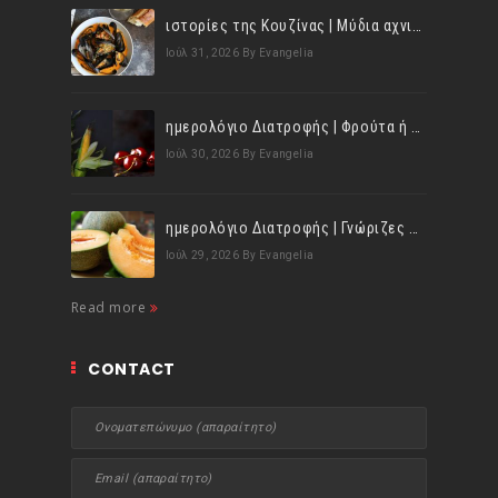
ιστορίες της Κουζίνας | Μύδια αχνιστά σβησμένα με λευκό κρασί!
Ιούλ 31, 2026
By Evangelia
ημερολόγιο Διατροφής | Φρούτα ή λαχανικά; Γνωρίζεις τη διαφορά;
Ιούλ 30, 2026
By Evangelia
ημερολόγιο Διατροφής | Γνώριζες ότι, το πεπόνι περιέχει πολλές βιταμίνες;
Ιούλ 29, 2026
By Evangelia
Read more
CONTACT