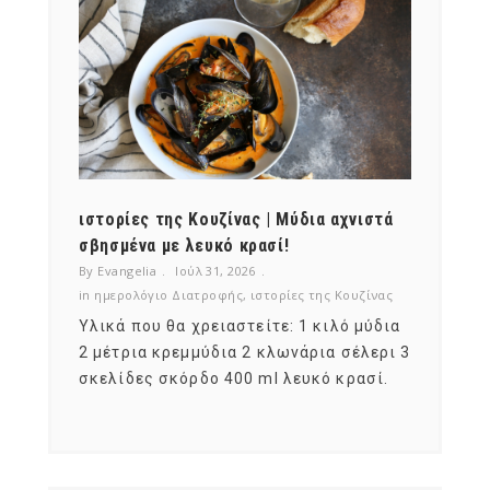
ότι,
ιστορίες της Κουζίνας | Μύδια αχνιστά
ημερο
νες;
σβησμένα με λευκό κρασί!
λαχαν
By Evangelia
Ιούλ 31, 2026
By Evan
ζίνας
in
ημερολόγιο Διατροφής
,
ιστορίες της Κουζίνας
in
ημερ
ια
Υλικά που θα χρειαστείτε: 1 κιλό μύδια
Σύμφω
, στο
2 μέτρια κρεμμύδια 2 κλωνάρια σέλερι 3
αυτοί
ς,
σκελίδες σκόρδο 400 ml λευκό κρασί.
είναι
αναπτ