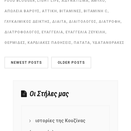
FOOD BLOGGER
,
LIGHT LIFE
,
ΑΔΥΝΆΤΙΣΜΑ
,
ΆΜΥΛΟ
,
ΑΠΏΛΕΙΑ ΒΆΡΟΥΣ
,
ΑΤΤΙΚΉ
,
ΒΙΤΑΜΊΝΕΣ
,
ΒΙΤΑΜΊΝΗ C
,
ΓΛΥΚΑΙΜΙΚΌΣ ΔΕΊΚΤΗΣ
,
ΔΊΑΙΤΑ
,
ΔΙΑΙΤΟΛΌΓΟΣ
,
ΔΙΑΤΡΟΦΉ
,
ΔΙΑΤΡΟΦΟΛΌΓΟΣ
,
ΕΥΑΓΓΕΛΊΑ
,
ΕΥΑΓΓΕΛΊΑ ΖΕΥΚΙΛΉ
,
ΘΕΡΜΊΔΕΣ
,
ΚΑΡΔΙΑΚΈΣ ΠΑΘΉΣΕΙΣ
,
ΠΑΤΆΤΑ
,
ΥΔΑΤΆΝΘΡΑΚΕΣ
NEWEST POSTS
OLDER POSTS
Οι Στήλες μας
ιστορίες της Κουζίνας