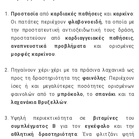
Προστασία
από
καρδιακές παθήσεις
και
καρκίνο
:
Οι πατάτες περιέχουν
φλαβονοειδή
, τα οποία με
την προστατευτική αντιοξειδωτική τους δράση,
προστατεύουν από
καρδιαγγειακές παθήσεις
,
αναπνευστικά προβλήματα
και ορισμένες
μορφές καρκίνου
.
Πηγαίνουν χέρι-χέρι με τα πράσινα λαχανικά ως
προς τη δραστηριότητα της
φαινόλης
: Περιέχουν
ίσες ή και μεγαλύτερες ποσότητες ορισμένων
φαινολών από το
μπρόκολο
, το
σπανάκι
και τα
λαχανάκια Βρυξελλών
.
Υψηλή περιεκτικότητα σε
βιταμίνες
του
συμπλέγματος Β
για τον
εγκέφαλο
και την
αθλητική δραστηριότητα
: Ένα φλιτζάνι ψητή