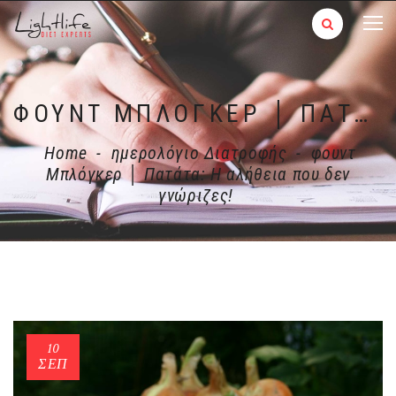
ΦΟΥΝΤ ΜΠΛΌΓΚΕΡ │ ΠΑΤΆΤΑ: Η ΑΛΉΘΕΙΑ ΠΟΥ ΔΕΝ ΓΝΏΡΙΖΕΣ!
Home
-
ημερολόγιο Διατροφής
-
φουντ
Μπλόγκερ │ Πατάτα: Η αλήθεια που δεν
γνώριζες!
10
ΣΕΠ