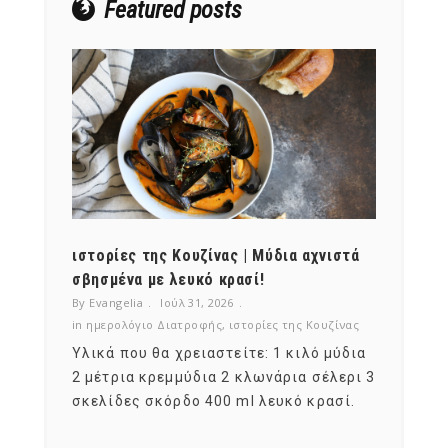
Featured posts
ότι,
ιστορίες της Κουζίνας | Μύδια αχνιστά
ημερο
νες;
σβησμένα με λευκό κρασί!
λαχαν
By Evangelia
Ιούλ 31, 2026
By Evan
ζίνας
in
ημερολόγιο Διατροφής
,
ιστορίες της Κουζίνας
in
ημερ
ια
Υλικά που θα χρειαστείτε: 1 κιλό μύδια
Σύμφω
, στο
2 μέτρια κρεμμύδια 2 κλωνάρια σέλερι 3
αυτοί
ς,
σκελίδες σκόρδο 400 ml λευκό κρασί.
είναι
αναπτ