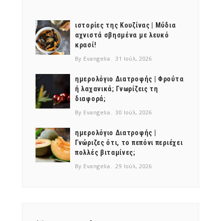
ιστορίες της Κουζίνας | Μύδια
αχνιστά σβησμένα με λευκό
κρασί!
By Evangelia
31 Ιούλ, 2026
ημερολόγιο Διατροφής | Φρούτα
ή λαχανικά; Γνωρίζεις τη
διαφορά;
By Evangelia
30 Ιούλ, 2026
ημερολόγιο Διατροφής |
Γνώριζες ότι, το πεπόνι περιέχει
πολλές βιταμίνες;
By Evangelia
29 Ιούλ, 2026