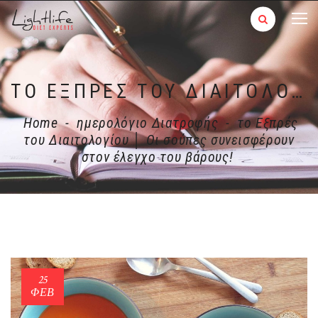
ΤΟ ΕΞΠΡΈΣ ΤΟΥ ΔΙΑΙΤΟΛΟΓΊΟΥ │ ΟΙ ΣΟΎΠΕΣ ΣΥΝΕΙΣΦΈΡΟΥΝ ΣΤΟΝ ΈΛΕΓΧΟ ΤΟΥ ΒΆΡΟΥΣ!
Home
-
ημερολόγιο Διατροφής
-
το Εξπρές
του Διαιτολογίου │ Οι σούπες συνεισφέρουν
στον έλεγχο του βάρους!
25
ΦΕΒ