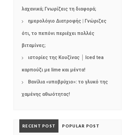
NEWSLETTER
mel
y updates
fro
m
λαχανικά; Γνωρίζεις τη διαφορά;
Get ti
your favorite
ημερολόγιο Διατροφής | Γνώριζες
products
ότι, το πεπόνι περιέχει πολλές
βιταμίνες;
ιστορίες της Κουζίνας │ Iced tea
καρπούζι με lime και μέντα!
Βανίλια «υποβρύχιο»: το γλυκό της
χαμένης αθωότητας!
RECENT POST
POPULAR POST