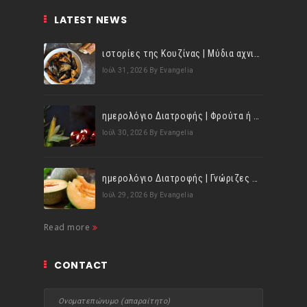
LATEST NEWS
ιστορίες της Κουζίνας | Μύδια αχνιστά σβησμένα με λευκό κρασί!
Ιούλ 31, 2026
By Evangelia
ημερολόγιο Διατροφής | Φρούτα ή λαχανικά; Γνωρίζεις τη διαφορά;
Ιούλ 30, 2026
By Evangelia
ημερολόγιο Διατροφής | Γνώριζες ότι, το πεπόνι περιέχει πολλές βιταμίνες;
Ιούλ 29, 2026
By Evangelia
Read more
CONTACT