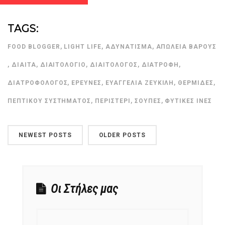
TAGS:
FOOD BLOGGER
,
LIGHT LIFE
,
ΑΔΥΝΆΤΙΣΜΑ
,
ΑΠΏΛΕΙΑ ΒΆΡΟΥΣ
,
ΔΊΑΙΤΑ
,
ΔΙΑΙΤΟΛΌΓΙΟ
,
ΔΙΑΙΤΟΛΌΓΟΣ
,
ΔΙΑΤΡΟΦΉ
,
ΔΙΑΤΡΟΦΟΛΌΓΟΣ
,
ΈΡΕΥΝΕΣ
,
ΕΥΑΓΓΕΛΊΑ ΖΕΥΚΙΛΉ
,
ΘΕΡΜΊΔΕΣ
,
ΠΕΠΤΙΚΟΎ ΣΥΣΤΉΜΑΤΟΣ
,
ΠΕΡΙΣΤΈΡΙ
,
ΣΟΎΠΕΣ
,
ΦΥΤΙΚΈΣ ΊΝΕΣ
NEWEST POSTS
OLDER POSTS
Οι Στήλες μας