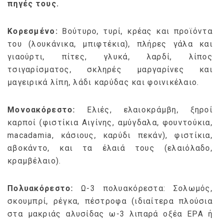
πηγές τους.
Κορεσμένο:
Βούτυρο, τυρί, κρέας και προϊόντα
του (λουκάνικα, μπιφτέκια), πλήρες γάλα και
γιαούρτι, πίτες, γλυκά, λαρδί, λίπος
τσιγαρίσματος, σκληρές μαργαρίνες και
μαγειρικά λίπη, λάδι καρύδας και φοινικέλαιο.
Μονοακόρεστο:
Ελιές, ελαιοκράμβη, ξηροί
καρποί (φιστίκια Αιγίνης, αμύγδαλα, φουντούκια,
macadamia, κάσιους, καρύδι πεκάν), φιστίκια,
αβοκάντο, και τα έλαιά τους (ελαιόλαδο,
κραμβέλαιο).
Πολυακόρεστο:
Ω-3 πολυακόρεστα: Σολωμός,
σκουμπρί, ρέγκα, πέστροφα (ιδιαίτερα πλούσια
στα μακριάς αλυσίδας ω-3 λιπαρά οξέα EPA ή