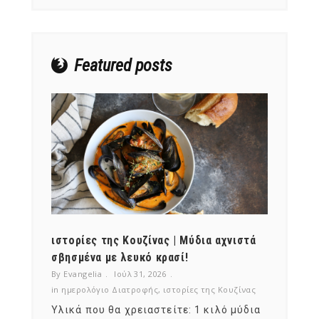
Featured posts
ότι,
ιστορίες της Κουζίνας | Μύδια αχνιστά
ημερο
νες;
σβησμένα με λευκό κρασί!
λαχαν
By Evangelia
Ιούλ 31, 2026
By Evan
ζίνας
in
ημερολόγιο Διατροφής
,
ιστορίες της Κουζίνας
in
ημερ
ια
Υλικά που θα χρειαστείτε: 1 κιλό μύδια
Σύμφω