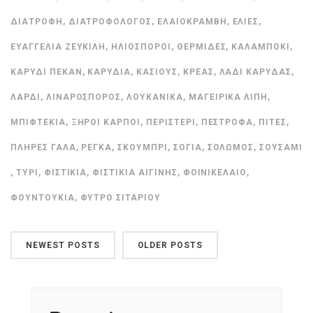
ΔΙΑΤΡΟΦΉ
,
ΔΙΑΤΡΟΦΟΛΌΓΟΣ
,
ΕΛΑΙΟΚΡΆΜΒΗ
,
ΕΛΙΈΣ
,
ΕΥΑΓΓΕΛΊΑ ΖΕΥΚΙΛΉ
,
ΗΛΙΌΣΠΟΡΟΙ
,
ΘΕΡΜΊΔΕΣ
,
ΚΑΛΑΜΠΌΚΙ
,
ΚΑΡΎΔΙ ΠΕΚΆΝ
,
ΚΑΡΎΔΙΑ
,
ΚΆΣΙΟΥΣ
,
ΚΡΈΑΣ
,
ΛΆΔΙ ΚΑΡΎΔΑΣ
,
ΛΑΡΔΊ
,
ΛΙΝΑΡΌΣΠΟΡΟΣ
,
ΛΟΥΚΆΝΙΚΑ
,
ΜΑΓΕΙΡΙΚΆ ΛΊΠΗ
,
ΜΠΙΦΤΈΚΙΑ
,
ΞΗΡΟΊ ΚΑΡΠΟΊ
,
ΠΕΡΙΣΤΈΡΙ
,
ΠΈΣΤΡΟΦΑ
,
ΠΊΤΕΣ
,
ΠΛΉΡΕΣ ΓΆΛΑ
,
ΡΈΓΚΑ
,
ΣΚΟΥΜΠΡΊ
,
ΣΌΓΙΑ
,
ΣΟΛΩΜΌΣ
,
ΣΟΥΣΆΜΙ
,
ΤΥΡΊ
,
ΦΙΣΤΊΚΙΑ
,
ΦΙΣΤΊΚΙΑ ΑΙΓΊΝΗΣ
,
ΦΟΙΝΙΚΈΛΑΙΟ
,
ΦΟΥΝΤΟΎΚΙΑ
,
ΦΎΤΡΟ ΣΙΤΑΡΙΟΎ
NEWEST POSTS
OLDER POSTS