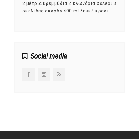
, στο
2 μέτρια κρεμμύδια 2 κλωνάρια σέλερι 3
αυτοί
ς,
σκελίδες σκόρδο 400 ml λευκό κρασί.
είναι
αναπτ
Social media