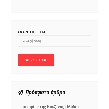
NEWSLETTER
mel
y updates
fro
m
Get ti
your favorite
products
ΑΝΑΖΉΤΗΣΗ ΓΙΑ:
Πρόσφατα άρθρα
ιστορίες της Κουζίνας | Μύδια