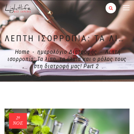
ΛΕΠΤΉ ΙΣΟΡΡΟΠΊΑ: ΤΑ ΛΊΠΗ, ΤΑ ΈΛΑΙΑ ΚΑΙ Ο ΡΌΛΟΣ ΤΟΥΣ ΣΤΗ ΔΙΑΤΡΟΦΉ ΜΑΣ! PART 2
Home
-
ημερολόγιο Διατροφής
-
Λεπτή
ισορροπία: Τα λίπη, τα έλαια και ο ρόλος τους
στη διατροφή μας! Part 2
29
ΝΟΈ