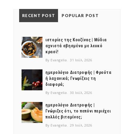
RECENT POST
POPULAR POST
ιστορίες της Κουζίνας | Μύδια
αχνιστά σβησμένα με λευκό
κρασί!
By Evangelia
31 Ιούλ, 2026
ημερολόγιο Διατροφής | Φρούτα
ή λαχανικά; Γνωρίζεις τη
διαφορά;
By Evangelia
30 Ιούλ, 2026
ημερολόγιο Διατροφής |
Γνώριζες ότι, το πεπόνι περιέχει
πολλές βιταμίνες;
By Evangelia
29 Ιούλ, 2026