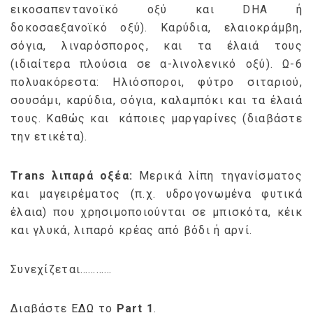
εικοσαπεντανοϊκό οξύ και DHA ή
δοκοσαεξανοϊκό οξύ). Καρύδια, ελαιοκράμβη,
σόγια, λιναρόσπορος, και τα έλαιά τους
(ιδιαίτερα πλούσια σε α-λινολενικό οξύ). Ω-6
πολυακόρεστα: Ηλιόσποροι, φύτρο σιταριού,
σουσάμι, καρύδια, σόγια, καλαμπόκι και τα έλαιά
τους. Καθώς και κάποιες μαργαρίνες (διαβάστε
την ετικέτα).
Trans λιπαρά οξέα:
Μερικά λίπη τηγανίσματος
και μαγειρέματος (π.χ. υδρογονωμένα φυτικά
έλαια) που χρησιμοποιούνται σε μπισκότα, κέικ
και γλυκά, λιπαρό κρέας από βόδι ή αρνί.
Συνεχίζεται…………
Διαβάστε
ΕΔΩ
το
Part 1
.