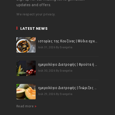
updates and offers.
We respect your privacy.
LATEST NEWS
ιστορίες της Κουζίνας | Μύδια αχνιστά σβησμένα με λευκό κρασί!
Ιούλ 31, 2026
By Evangelia
ημερολόγιο Διατροφής | Φρούτα ή λαχανικά; Γνωρίζεις τη διαφορά;
Ιούλ 30, 2026
By Evangelia
ημερολόγιο Διατροφής | Γνώριζες ότι, το πεπόνι περιέχει πολλές βιταμίνες;
Ιούλ 29, 2026
By Evangelia
Read more