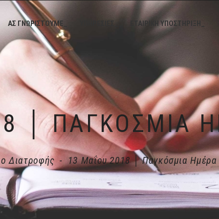
ΑΣ ΓΝΩΡΙΣΤΟΥΜΕ_
ΥΠΗΡΕΣΙΕΣ_
ΕΤΑΙΡΙΚΗ ΥΠΟΣΤΗΡΙΞΗ_
ιο Διατροφής
-
13 Μαΐου 2018 │ Παγκόσμια Ημέρα