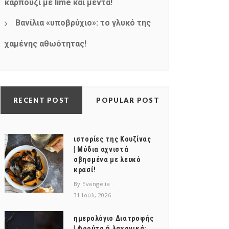
καρπούζι με lime και μέντα!
Βανίλια «υποβρύχιο»: το γλυκό της
χαμένης αθωότητας!
RECENT POST
POPULAR POST
ιστορίες της Κουζίνας
| Μύδια αχνιστά
σβησμένα με λευκό
κρασί!
By Evangelia
31 Ιούλ, 2026
ημερολόγιο Διατροφής
| Φρούτα ή λαχανικά;