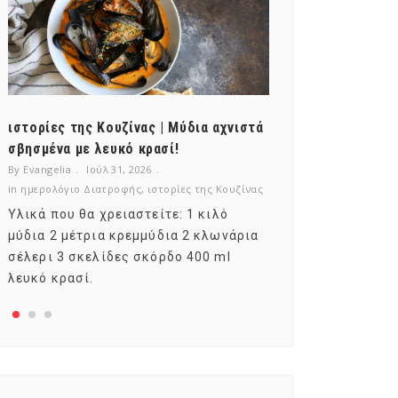
ιστορίες της Κουζίνας | Μύδια αχνιστά
ημερολόγιο Δι
σβησμένα με λευκό κρασί!
λαχανικά; Γνωρ
By Evangelia
Ιούλ 31, 2026
By Evangelia
Ιούλ
in
ημερολόγιο Διατροφής
,
ιστορίες της Κουζίνας
in
ημερολόγιο Δια
Υλικά που θα χρειαστείτε: 1 κιλό
Σύμφωνα με το
μύδια 2 μέτρια κρεμμύδια 2 κλωνάρια
αυτοί που μελε
σέλερι 3 σκελίδες σκόρδο 400 ml
φρούτο είναι τ
λευκό κρασί.
αναπτύσσεται 