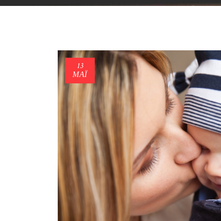
13
ΜΑΪ́