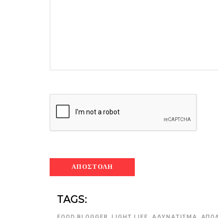
ημερολόγιο Διατροφής | 
λαχανικά; Γνωρίζεις τη δ
By Evangelia
Ιούλ 30, 2026
in
ημερολόγιο Διατροφής
,
ιστορ
Σύμφωνα με τους βοτανολ
αυτοί που μελετούν τα φυ
φρούτο είναι το μέρος τ
αναπτύσσεται από.
TAGS:
FOOD BLOGGER
,
LIGHT LIFE
,
ΑΔΥΝΆΤΙΣΜΑ
,
ΑΠΏΛ