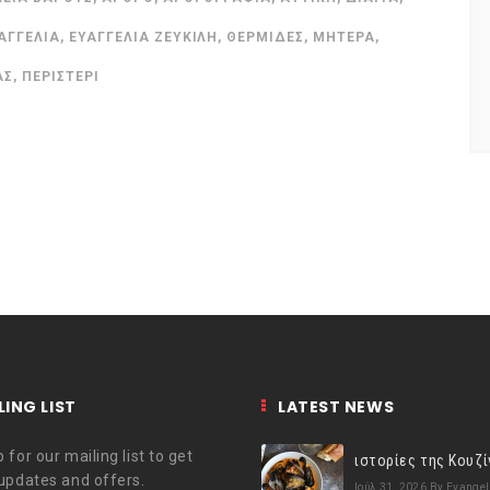
ΑΓΓΕΛΊΑ
,
ΕΥΑΓΓΕΛΊΑ ΖΕΥΚΙΛΉ
,
ΘΕΡΜΊΔΕΣ
,
ΜΗΤΈΡΑ
,
ΑΣ
,
ΠΕΡΙΣΤΈΡΙ
LING LIST
LATEST NEWS
 for our mailing list to get
 updates and offers.
Ιούλ 31, 2026
By Evangel