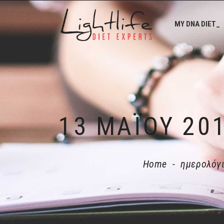
MY DNA DIET_
Home
-
ημερολόγ