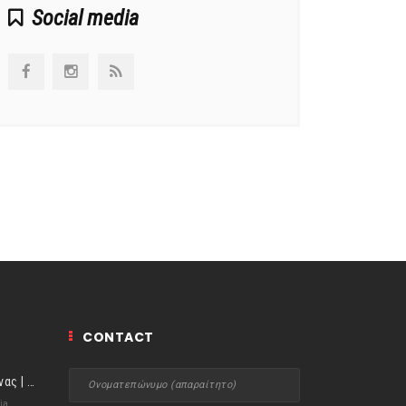
Social media
CONTACT
ιστορίες της Κουζίνας | Μύδια αχνιστά σβησμένα με λευκό κρασί!
ia