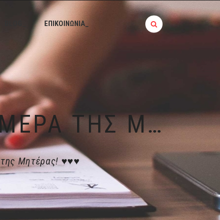
BLOG_
ΕΠΙΚΟΙΝΩΝΙΑ_
13 ΜΑΪ́ΟΥ 2018 │ ΠΑΓΚΌΣΜΙΑ ΗΜΈΡΑ ΤΗΣ ΜΗΤΈΡΑΣ! ♥♥♥
 της Μητέρας! ♥♥♥