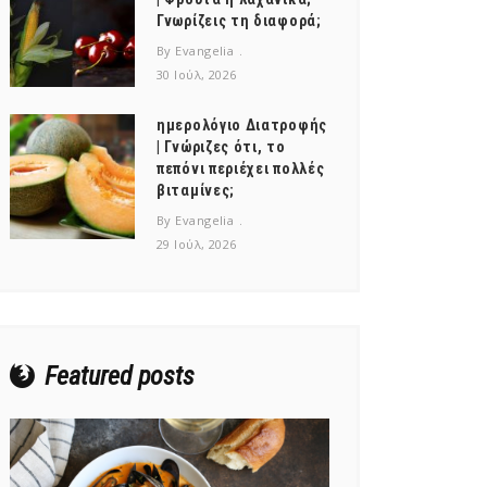
Γνωρίζεις τη διαφορά;
By Evangelia
30 Ιούλ, 2026
ημερολόγιο Διατροφής
| Γνώριζες ότι, το
πεπόνι περιέχει πολλές
βιταμίνες;
By Evangelia
29 Ιούλ, 2026
Featured posts