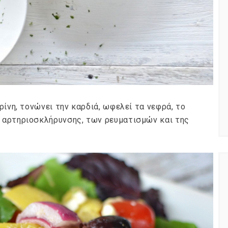
NEWSLETTER
t timely updates from your favorite products
ρίνη, τονώνει την καρδιά, ωφελεί τα νεφρά, το
 αρτηριοσκλήρυνσης, των ρευματισμών και της