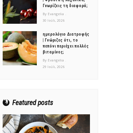
Γνωρίζεις τη διαφορά;
By Evangelia
30 Ιούλ, 2026
ημερολόγιο Διατροφής
| Γνώριζες ότι, το
πεπόνι περιέχει πολλές
βιταμίνες;
By Evangelia
29 Ιούλ, 2026
Featured posts