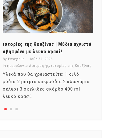
ιστορίες της Κουζίνας | Μύδια αχνιστά
ημερολόγιο Δι
σβησμένα με λευκό κρασί!
λαχανικά; Γνωρ
By Evangelia
Ιούλ 31, 2026
By Evangelia
Ιούλ
in
ημερολόγιο Διατροφής
,
ιστορίες της Κουζίνας
in
ημερολόγιο Δια
Υλικά που θα χρειαστείτε: 1 κιλό
Σύμφωνα με το
μύδια 2 μέτρια κρεμμύδια 2 κλωνάρια
αυτοί που μελε
σέλερι 3 σκελίδες σκόρδο 400 ml
φρούτο είναι τ
λευκό κρασί.
αναπτύσσεται 