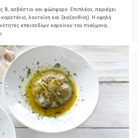
ος Β, ασβέστιο και φώσφορο. Επιπλέον, περιέχει
αροτένιο, λουτεΐνη και ζεαξανθίνη). Η υψηλή
ανότητες επεισοδίων καρκίνου του πνεύμονα,
υ.