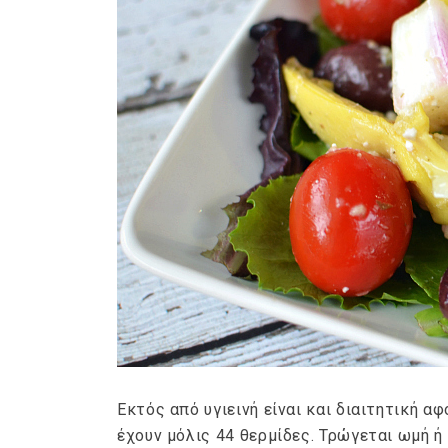
ημερολόγιο Διατροφής | 
λαχανικά; Γνωρίζεις τη δ
By Evangelia
Ιούλ 30, 2026
in
ημερολόγιο Διατροφής
,
ιστορ
Σύμφωνα με τους βοτανολ
αυτοί που μελετούν τα φυ
φρούτο είναι το μέρος τ
αναπτύσσεται από.
Εκτός από υγιεινή είναι και διαιτητική 
έχουν μόλις 44 θερμίδες. Τρώγεται ωμή ή