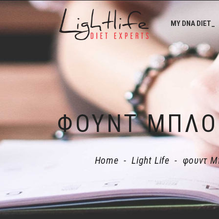
MY DNA DIET_
Home
-
Light Life
-
φουντ Μ