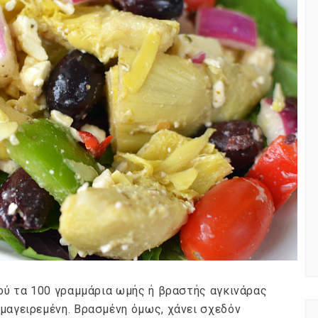
Φρούτα ή
ημερολόγιο Διατροφής | Γνώριζες ότι,
ιαφορά;
το πεπόνι περιέχει πολλές βιταμίνες;
By Evangelia
Ιούλ 29, 2026
ίες της Κουζίνας
in
ημερολόγιο Διατροφής
,
ιστορίες της Κουζίνας
όγους (είναι
Ανάλογα με την ποικιλία τα πεπόνια
τά), το
διαφέρουν στο σχήμα, στο μέγεθος,
ου φυτού που
στο χρώμα της φλούδας και της
σάρκας, στο άρωμα.
αφού τα 100 γραμμάρια ωμής ή βραστής αγκινάρας
 μαγειρεμένη. Βρασμένη όμως, χάνει σχεδόν