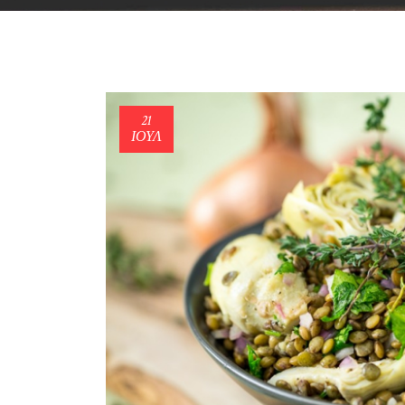
21
ΙΟΎΛ