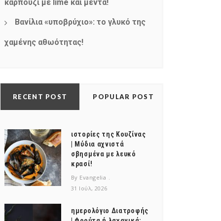
καρπούζι με lime και μέντα!
Βανίλια «υποβρύχιο»: το γλυκό της
χαμένης αθωότητας!
RECENT POST
POPULAR POST
ιστορίες της Κουζίνας
| Μύδια αχνιστά
σβησμένα με λευκό
κρασί!
By Evangelia
31 Ιούλ, 2026
ημερολόγιο Διατροφής
| Φρούτα ή λαχανικά;