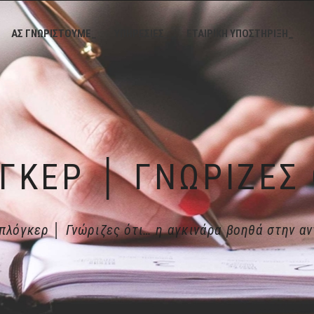
ΑΣ ΓΝΩΡΙΣΤΟΥΜΕ_
ΥΠΗΡΕΣΙΕΣ_
ΕΤΑΙΡΙΚΗ ΥΠΟΣΤΗΡΙΞΗ_
πλόγκερ │ Γνώριζες ότι… η αγκινάρα βοηθά στην αν