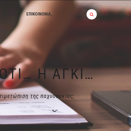
BLOG_
ΕΠΙΚΟΙΝΩΝΙΑ_
ΦΟΥΝΤ ΜΠΛΌΓΚΕΡ │ ΓΝΏΡΙΖΕΣ ΌΤΙ… Η ΑΓΚΙΝΆΡΑ ΒΟΗΘΆ ΣΤΗΝ ΑΝΤΙΜΕΤΏΠΙΣΗ ΤΗΣ ΠΑΧΥΣΑΡΚΊΑΣ;
τιμετώπιση της παχυσαρκίας;