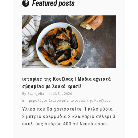
Featured posts
ότι,
ιστορίες της Κουζίνας | Μύδια αχνιστά
ημερο
νες;
σβησμένα με λευκό κρασί!
λαχαν
By Evangelia
Ιούλ 31, 2026
By Evan
ζίνας
in
ημερολόγιο Διατροφής
,
ιστορίες της Κουζίνας
in
ημερ
ια
Υλικά που θα χρειαστείτε: 1 κιλό μύδια
Σύμφω
, στο
2 μέτρια κρεμμύδια 2 κλωνάρια σέλερι 3
αυτοί
ς,
σκελίδες σκόρδο 400 ml λευκό κρασί.
είναι
αναπτ