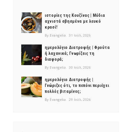
ιστορίες της Κουζίνας | Μύδια
αχνιστά σβησμένα με λευκό
κρασί!
By Evangelia
31 Ιούλ, 2026
ημερολόγιο Διατροφής | Φρούτα
ή λαχανικά; Γνωρίζεις τη
διαφορά;
By Evangelia
30 Ιούλ, 2026
ημερολόγιο Διατροφής |
Γνώριζες ότι, το πεπόνι περιέχει
πολλές βιταμίνες;
By Evangelia
29 Ιούλ, 2026