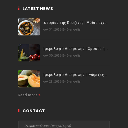
LATEST NEWS
ιστορίες της Κουζίνας | Μύδια αχνιστά σβησμένα με λευκό κρασί!
Ιούλ 31, 2026
By Evangelia
ημερολόγιο Διατροφής | Φρούτα ή λαχανικά; Γνωρίζεις τη διαφορά;
Ιούλ 30, 2026
By Evangelia
ημερολόγιο Διατροφής | Γνώριζες ότι, το πεπόνι περιέχει πολλές βιταμίνες;
Ιούλ 29, 2026
By Evangelia
Read more
CONTACT