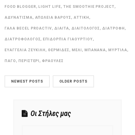
FOOD BLOGGER
,
LIGHT LIFE
,
THE SMOOTHIE PROJECT
,
ΑΔΥΝΆΤΙΣΜΑ
,
ΑΠΏΛΕΙΑ ΒΆΡΟΥΣ
,
ΑΤΤΙΚΉ
,
ΓΆΛΑ BECEL PROACTIV
,
ΔΊΑΙΤΑ
,
ΔΙΑΙΤΟΛΌΓΟΣ
,
ΔΙΑΤΡΟΦΉ
,
ΔΙΑΤΡΟΦΟΛΌΓΟΣ
,
ΕΠΙΔΌΡΠΙΑ ΓΙΑΟΥΡΤΙΟΎ
,
ΕΥΑΓΓΕΛΊΑ ΖΕΥΚΙΛΉ
,
ΘΕΡΜΊΔΕΣ
,
ΜΈΛΙ
,
ΜΠΑΝΆΝΑ
,
ΜΎΡΤΙΛΑ
,
ΠΆΓΟ
,
ΠΕΡΙΣΤΈΡΙ
,
ΦΡΆΟΥΛΕΣ
NEWEST POSTS
OLDER POSTS
Οι Στήλες μας