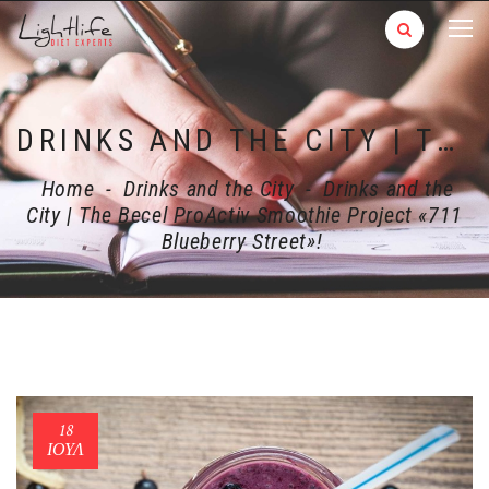
DRINKS AND THE CITY | THE BECEL PROACTIV SMOOTHIE PROJECT «711 BLUEBERRY STREET»!
Home
-
Drinks and the City
-
Drinks and the
City | The Becel ProActiv Smoothie Project «711
Blueberry Street»!
18
ΙΟΎΛ