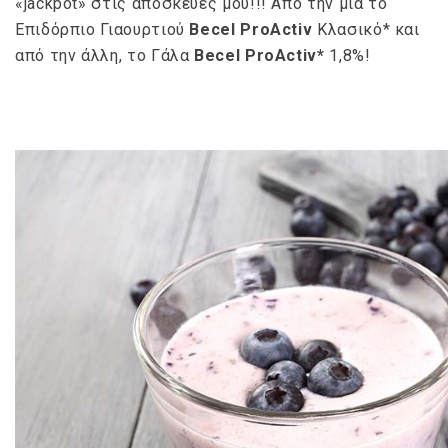
«jackpot» στις αποσκευές μου!!! Από την μία το
Επιδόρπιο Γιαουρτιού
Becel
ProActiv
Κλασικό* και
από την άλλη, το Γάλα
Becel ProActiv*
1,8%!