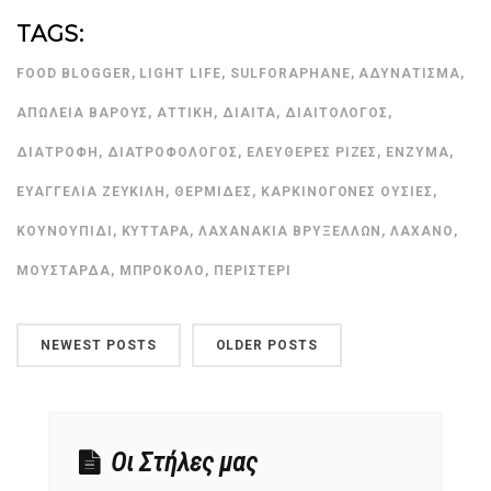
TAGS:
FOOD BLOGGER
,
LIGHT LIFE
,
SULFORAPHANE
,
ΑΔΥΝΆΤΙΣΜΑ
,
ΑΠΏΛΕΙΑ ΒΆΡΟΥΣ
,
ΑΤΤΙΚΉ
,
ΔΊΑΙΤΑ
,
ΔΙΑΙΤΟΛΌΓΟΣ
,
ΔΙΑΤΡΟΦΉ
,
ΔΙΑΤΡΟΦΟΛΌΓΟΣ
,
ΕΛΕΎΘΕΡΕΣ ΡΊΖΕΣ
,
ΈΝΖΥΜΑ
,
ΕΥΑΓΓΕΛΊΑ ΖΕΥΚΙΛΉ
,
ΘΕΡΜΊΔΕΣ
,
ΚΑΡΚΙΝΟΓΌΝΕΣ ΟΥΣΊΕΣ
,
ΚΟΥΝΟΥΠΊΔΙ
,
ΚΎΤΤΑΡΑ
,
ΛΑΧΑΝΆΚΙΑ ΒΡΥΞΕΛΛΏΝ
,
ΛΆΧΑΝΟ
,
ΜΟΥΣΤΆΡΔΑ
,
ΜΠΡΌΚΟΛΟ
,
ΠΕΡΙΣΤΈΡΙ
NEWEST POSTS
OLDER POSTS
Οι Στήλες μας