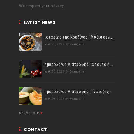
We respect your privacy.
LATEST NEWS
ιστορίες της Κουζίνας | Μύδια αχνιστά σβησμένα με λευκό κρασί!
Ιούλ 31, 2026
By Evangelia
ημερολόγιο Διατροφής | Φρούτα ή λαχανικά; Γνωρίζεις τη διαφορά;
Ιούλ 30, 2026
By Evangelia
ημερολόγιο Διατροφής | Γνώριζες ότι, το πεπόνι περιέχει πολλές βιταμίνες;
Ιούλ 29, 2026
By Evangelia
Read more
CONTACT