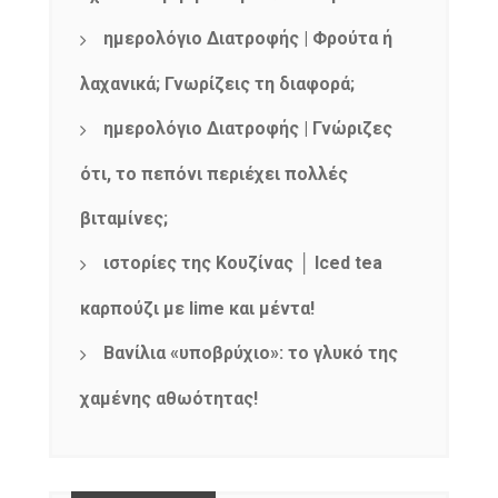
NEWSLETTER
ημερολόγιο Διατροφής | Φρούτα ή
mel
y updates
fro
m
Get ti
your favorite
λαχανικά; Γνωρίζεις τη διαφορά;
products
ημερολόγιο Διατροφής | Γνώριζες
ότι, το πεπόνι περιέχει πολλές
βιταμίνες;
ιστορίες της Κουζίνας │ Iced tea
καρπούζι με lime και μέντα!
Βανίλια «υποβρύχιο»: το γλυκό της
χαμένης αθωότητας!