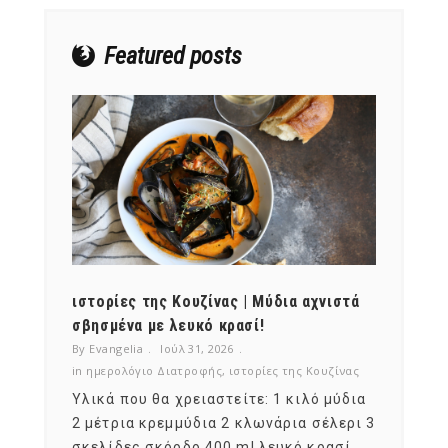
Featured posts
ότι,
ιστορίες της Κουζίνας | Μύδια αχνιστά
ημερο
νες;
σβησμένα με λευκό κρασί!
λαχαν
By Evangelia
Ιούλ 31, 2026
By Evan
ζίνας
in
ημερολόγιο Διατροφής
,
ιστορίες της Κουζίνας
in
ημερ
ια
Υλικά που θα χρειαστείτε: 1 κιλό μύδια
Σύμφω
, στο
2 μέτρια κρεμμύδια 2 κλωνάρια σέλερι 3
αυτοί
ς,
σκελίδες σκόρδο 400 ml λευκό κρασί.
είναι