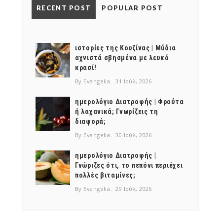
RECENT POST
POPULAR POST
ιστορίες της Κουζίνας | Μύδια
αχνιστά σβησμένα με λευκό
κρασί!
By Evangelia
31 Ιούλ, 2026
ημερολόγιο Διατροφής | Φρούτα
ή λαχανικά; Γνωρίζεις τη
διαφορά;
By Evangelia
30 Ιούλ, 2026
ημερολόγιο Διατροφής |
Γνώριζες ότι, το πεπόνι περιέχει
πολλές βιταμίνες;
By Evangelia
29 Ιούλ, 2026