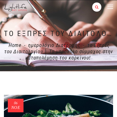
ΤΟ ΕΞΠΡΈΣ ΤΟΥ ΔΙΑΙΤΟΛΟΓΊΟΥ │ ΤΟ ΜΠΡΌΚΟΛΟ ΣΎΜΜΑΧΟΣ ΣΤΗΝ ΚΑΤΑΠΟΛΈΜΗΣΗ ΤΟΥ ΚΑΡΚΊΝΟΥ!
Home
-
ημερολόγιο Διατροφής
-
το Εξπρές
του Διαιτολογίου │ Το μπρόκολο σύμμαχος στην
καταπολέμηση του καρκίνου!
06
ΝΟΈ