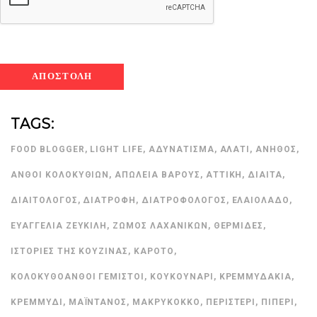
TAGS:
FOOD BLOGGER
,
LIGHT LIFE
,
ΑΔΥΝΆΤΙΣΜΑ
,
ΑΛΆΤΙ
,
ΆΝΗΘΟΣ
,
ΑΝΘΟΊ ΚΟΛΟΚΥΘΙΏΝ
,
ΑΠΏΛΕΙΑ ΒΆΡΟΥΣ
,
ΑΤΤΙΚΉ
,
ΔΊΑΙΤΑ
,
ΔΙΑΙΤΟΛΌΓΟΣ
,
ΔΙΑΤΡΟΦΉ
,
ΔΙΑΤΡΟΦΟΛΌΓΟΣ
,
ΕΛΑΙΌΛΑΔΟ
,
ΕΥΑΓΓΕΛΊΑ ΖΕΥΚΙΛΉ
,
ΖΩΜΌΣ ΛΑΧΑΝΙΚΏΝ
,
ΘΕΡΜΊΔΕΣ
,
ΙΣΤΟΡΊΕΣ ΤΗΣ ΚΟΥΖΊΝΑΣ
,
ΚΑΡΌΤΟ
,
ΚΟΛΟΚΥΘΟΑΝΘΟΊ ΓΕΜΙΣΤΟΊ
,
ΚΟΥΚΟΥΝΆΡΙ
,
ΚΡΕΜΜΥΔΆΚΙΑ
,
ΚΡΕΜΜΎΔΙ
,
ΜΑΪΝΤΑΝΌΣ
,
ΜΑΚΡΎΚΟΚΚΟ
,
ΠΕΡΙΣΤΈΡΙ
,
ΠΙΠΈΡΙ
,