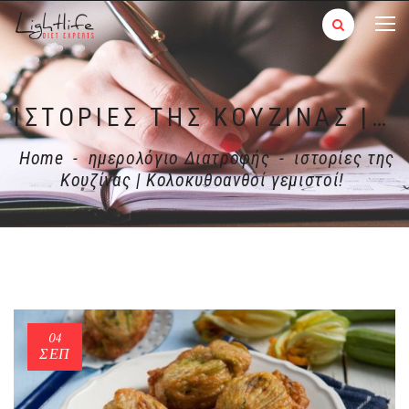
ΙΣΤΟΡΊΕΣ ΤΗΣ ΚΟΥΖΊΝΑΣ | ΚΟΛΟΚΥΘΟΑΝΘΟΊ ΓΕΜΙΣΤΟΊ!
Home
-
ημερολόγιο Διατροφής
-
ιστορίες της
Κουζίνας | Κολοκυθοανθοί γεμιστοί!
04
ΣΕΠ