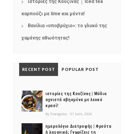
ιστορίες της Κουζίνας │ Iced tea
καρπούζι με lime και μέντα!
Βανίλια «υποβρύχιο»: το γλυκό της
χαμένης αθωότητας!
RECENT POST
POPULAR POST
ιστορίες της Κουζίνας | Μύδια
αχνιστά σβησμένα με λευκό
κρασί!
By Evangelia
31 Ιούλ, 2026
ημερολόγιο Διατροφής | Φρούτα
ή λαχανικά; Γνωρίζεις τη