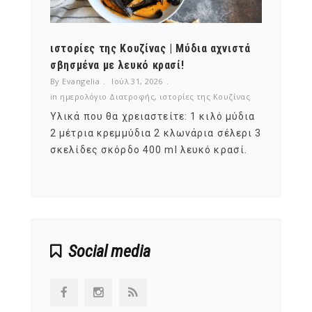
ότι,
ιστορίες της Κουζίνας | Μύδια αχνιστά
ημερο
νες;
σβησμένα με λευκό κρασί!
λαχαν
By Evangelia
Ιούλ 31, 2026
By Evan
ζίνας
in
ημερολόγιο Διατροφής
,
ιστορίες της Κουζίνας
in
ημερ
ια
Υλικά που θα χρειαστείτε: 1 κιλό μύδια
Σύμφω
, στο
2 μέτρια κρεμμύδια 2 κλωνάρια σέλερι 3
αυτοί
ς,
σκελίδες σκόρδο 400 ml λευκό κρασί.
είναι
αναπτ
Social media