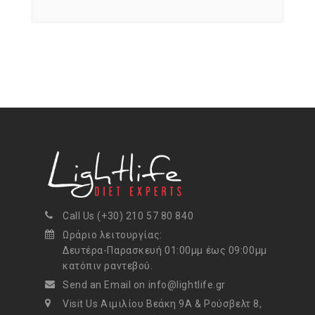
Call Us (+30) 210 57 80 840
Ωράριο λειτουργίας:
Δευτέρα-Παρασκευή 01:00μμ έως 09:00μμ
κατόπιν ραντεβού.
Send an Email on info@lightlife.gr
Visit Us Αιμιλίου Βεάκη 9Α & Ρούσβελτ 8,