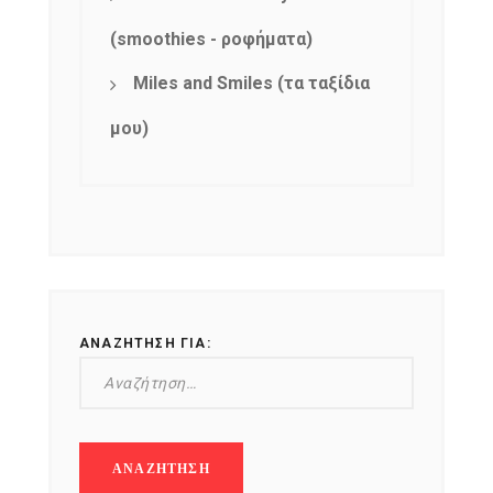
(smoothies - ροφήματα)
Miles and Smiles (τα ταξίδια
μου)
NEWSLETTER
mel
y updates
fro
m
Get ti
your favorite
products
ΑΝΑΖΉΤΗΣΗ ΓΙΑ: