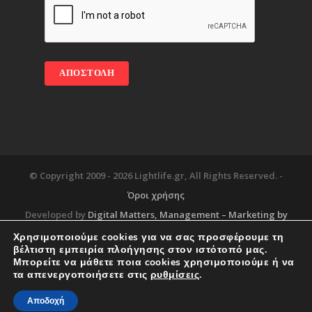
© Copyright 2009 -
2026 Lightlife.gr, All Rights Reserved. -
Όροι χρήσης
Developed by
Digital Matters
, Management – Marketing by
Χρησιμοποιούμε cookies για να σας προσφέρουμε τη
βέλτιστη εμπειρία πλοήγησης στον ιστότοπό μας.
Μπορείτε να μάθετε ποια cookies χρησιμοποιούμε ή να
Blog
About
Services
Corporate Support
τα απενεργοποιήσετε στις
ρυθμίσεις
.
Workplace
Contact
Αποδοχή