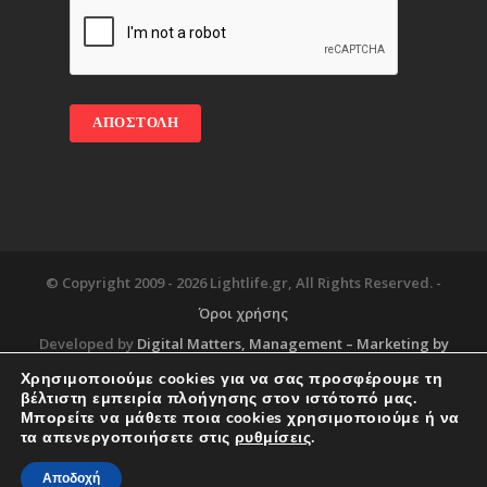
© Copyright 2009 -
2026 Lightlife.gr, All Rights Reserved. -
Όροι χρήσης
Developed by
Digital Matters
, Management – Marketing by
Χρησιμοποιούμε cookies για να σας προσφέρουμε τη
βέλτιστη εμπειρία πλοήγησης στον ιστότοπό μας.
Μπορείτε να μάθετε ποια cookies χρησιμοποιούμε ή να
Blog
About
Services
Corporate Support
τα απενεργοποιήσετε στις
ρυθμίσεις
.
Workplace
Contact
Αποδοχή