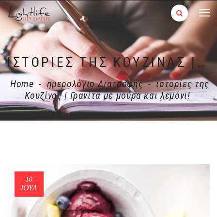
ΙΣΤΟΡΊΕΣ ΤΗΣ ΚΟΥΖΊΝΑΣ | ΓΡΑΝΊΤΑ ΜΕ ΜΟΎΡΑ ΚΑΙ ΛΕΜΌΝΙ!
Home
-
ημερολόγιο Διατροφής
-
ιστορίες της
Κουζίνας | Γρανίτα με μούρα και λεμόνι!
10
ΙΟΎΛ