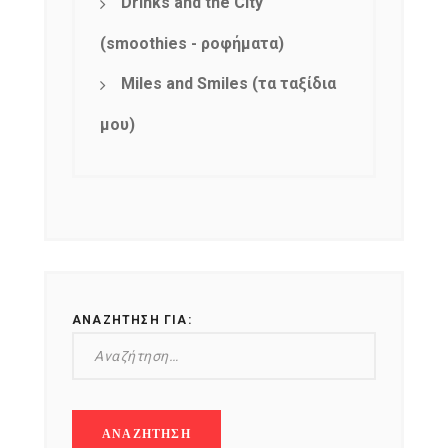
Drinks and the City
(smoothies - ροφήματα)
Miles and Smiles (τα ταξίδια
μου)
ΑΝΑΖΉΤΗΣΗ ΓΙΑ:
NEWSLETTER
mel
y updates
fro
m
Get ti
your favorite
products