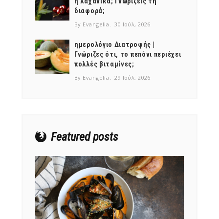
ή λαχανικά; Γνωρίζεις τη
διαφορά;
By Evangelia
30 Ιούλ, 2026
ημερολόγιο Διατροφής |
Γνώριζες ότι, το πεπόνι περιέχει
πολλές βιταμίνες;
By Evangelia
29 Ιούλ, 2026
Featured posts