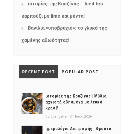
ιστορίες της Κουζίνας │ Iced tea
καρπούζι με lime και μέντα!
Βανίλια «υποβρύχιο»: το γλυκό της
χαμένης αθωότητας!
RECENT POST
POPULAR POST
ιστορίες της Κουζίνας | Μύδια
αχνιστά σβησμένα με λευκό
κρασί!
By Evangelia
31 Ιούλ, 2026
ημερολόγιο Διατροφής | Φρούτα