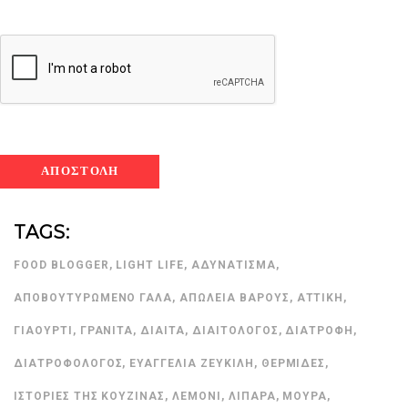
TAGS:
FOOD BLOGGER
,
LIGHT LIFE
,
ΑΔΥΝΆΤΙΣΜΑ
,
ΑΠΟΒΟΥΤΥΡΩΜΈΝΟ ΓΆΛΑ
,
ΑΠΏΛΕΙΑ ΒΆΡΟΥΣ
,
ΑΤΤΙΚΉ
,
ΓΙΑΟΎΡΤΙ
,
ΓΡΑΝΊΤΑ
,
ΔΊΑΙΤΑ
,
ΔΙΑΙΤΟΛΌΓΟΣ
,
ΔΙΑΤΡΟΦΉ
,
ΔΙΑΤΡΟΦΟΛΌΓΟΣ
,
ΕΥΑΓΓΕΛΊΑ ΖΕΥΚΙΛΉ
,
ΘΕΡΜΊΔΕΣ
,
ΙΣΤΟΡΊΕΣ ΤΗΣ ΚΟΥΖΊΝΑΣ
,
ΛΕΜΌΝΙ
,
ΛΙΠΑΡΆ
,
ΜΟΎΡΑ
,