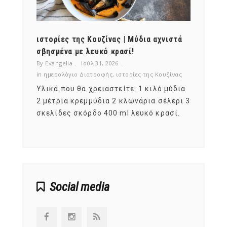
ότι,
ιστορίες της Κουζίνας | Μύδια αχνιστά
ημερο
νες;
σβησμένα με λευκό κρασί!
λαχαν
By Evangelia
Ιούλ 31, 2026
By Evan
ζίνας
in
ημερολόγιο Διατροφής
,
ιστορίες της Κουζίνας
in
ημερ
ια
Υλικά που θα χρειαστείτε: 1 κιλό μύδια
Σύμφω
, στο
2 μέτρια κρεμμύδια 2 κλωνάρια σέλερι 3
αυτοί
ς,
σκελίδες σκόρδο 400 ml λευκό κρασί.
είναι
αναπτ
Social media