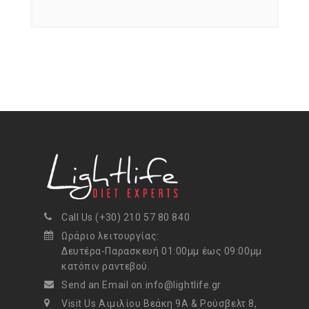
Call Us (+30) 210 57 80 840
Ωράριο λειτουργίας:
Δευτέρα-Παρασκευή 01:00μμ έως 09:00μμ
κατόπιν ραντεβού.
Send an Email on info@lightlife.gr
Visit Us Αιμιλίου Βεάκη 9Α & Ρούσβελτ 8,