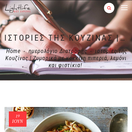
ΙΣΤΟΡΊΕΣ ΤΗΣ ΚΟΥΖΊΝΑΣ | ΖΥΜΑΡΙΚΆ ΜΕ ΚΌΚΚΙΝΗ ΠΙΠΕΡΙΆ, ΛΕΜΌΝΙ ΚΑΙ ΦΙΣΤΊΚΙΑ!
Home
-
ημερολόγιο Διατροφής
-
ιστορίες της
Κουζίνας | Ζυμαρικά με κόκκινη πιπεριά, λεμόνι
και φιστίκια!
19
ΙΟΎΝ