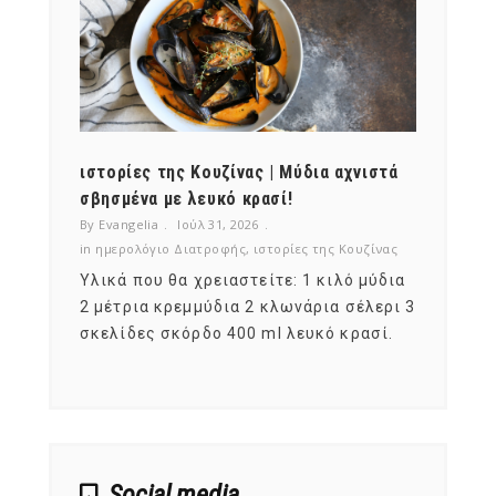
ότι,
ιστορίες της Κουζίνας | Μύδια αχνιστά
ημερο
νες;
σβησμένα με λευκό κρασί!
λαχαν
By Evangelia
Ιούλ 31, 2026
By Evan
ζίνας
in
ημερολόγιο Διατροφής
,
ιστορίες της Κουζίνας
in
ημερ
ια
Υλικά που θα χρειαστείτε: 1 κιλό μύδια
Σύμφω
, στο
2 μέτρια κρεμμύδια 2 κλωνάρια σέλερι 3
αυτοί
ς,
σκελίδες σκόρδο 400 ml λευκό κρασί.
είναι
αναπτ
Social media