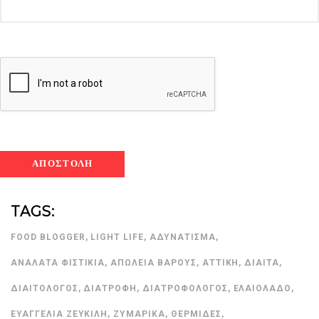
TAGS:
FOOD BLOGGER
,
LIGHT LIFE
,
ΑΔΥΝΆΤΙΣΜΑ
,
ΑΝΆΛΑΤΑ ΦΙΣΤΊΚΙΑ
,
ΑΠΏΛΕΙΑ ΒΆΡΟΥΣ
,
ΑΤΤΙΚΉ
,
ΔΊΑΙΤΑ
,
ΔΙΑΙΤΟΛΌΓΟΣ
,
ΔΙΑΤΡΟΦΉ
,
ΔΙΑΤΡΟΦΟΛΌΓΟΣ
,
ΕΛΑΙΌΛΑΔΟ
,
ΕΥΑΓΓΕΛΊΑ ΖΕΥΚΙΛΉ
,
ΖΥΜΑΡΙΚΆ
,
ΘΕΡΜΊΔΕΣ
,