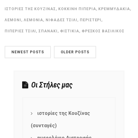
ΙΣΤΟΡΊΕΣ ΤΗΣ ΚΟΥΖΊΝΑΣ
,
ΚΌΚΚΙΝΗ ΠΙΠΕΡΙΆ
,
ΚΡΕΜΜΥΔΆΚΙΑ
,
ΛΕΜΌΝΙ
,
ΛΕΜΌΝΙΑ
,
ΝΙΦΆΔΕΣ ΤΣΊΛΙ
,
ΠΕΡΙΣΤΈΡΙ
,
ΠΙΠΕΡΙΈΣ ΤΣΊΛΙ
,
ΣΠΑΝΆΚΙ
,
ΦΙΣΤΊΚΙΑ
,
ΦΡΈΣΚΟΣ ΒΑΣΙΛΙΚΌΣ
NEWEST POSTS
OLDER POSTS
Οι Στήλες μας
ιστορίες της Κουζίνας
(συνταγές)
ημερολόγιο Διατροφής