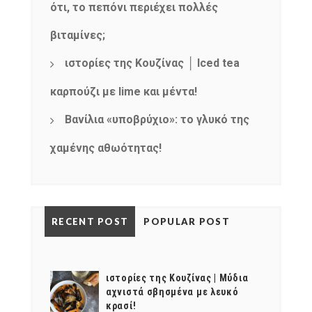
ότι, το πεπόνι περιέχει πολλές
βιταμίνες;
ιστορίες της Κουζίνας │ Iced tea
καρπούζι με lime και μέντα!
Βανίλια «υποβρύχιο»: το γλυκό της
χαμένης αθωότητας!
RECENT POST
POPULAR POST
ιστορίες της Κουζίνας | Μύδια
αχνιστά σβησμένα με λευκό
κρασί!