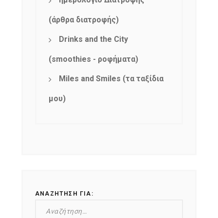
(άρθρα διατροφής)
Drinks and the City
(smoothies - ροφήματα)
Miles and Smiles (τα ταξίδια
μου)
NEWSLETTER
ΑΝΑΖΉΤΗΣΗ ΓΙΑ:
mel
y updates
fro
m