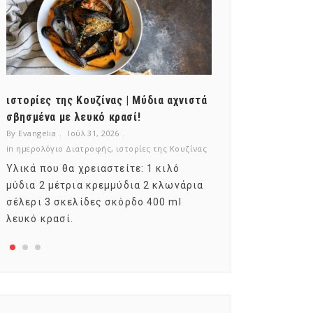
ιστορίες της Κουζίνας | Μύδια αχνιστά
ημερολόγιο Δι
σβησμένα με λευκό κρασί!
λαχανικά; Γνωρ
By Evangelia
Ιούλ 31, 2026
By Evangelia
Ιούλ
in
ημερολόγιο Διατροφής
,
ιστορίες της Κουζίνας
in
ημερολόγιο Δια
Υλικά που θα χρειαστείτε: 1 κιλό
Σύμφωνα με το
μύδια 2 μέτρια κρεμμύδια 2 κλωνάρια
αυτοί που μελε
σέλερι 3 σκελίδες σκόρδο 400 ml
φρούτο είναι τ
λευκό κρασί.
αναπτύσσεται 