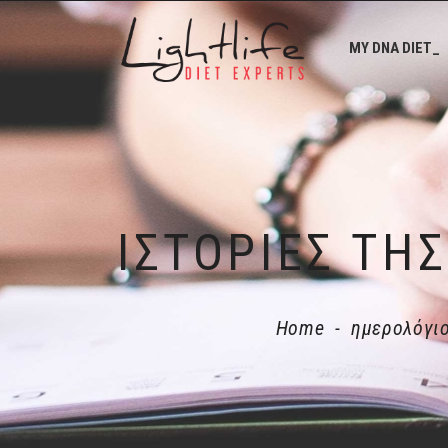
MY DNA DIET_
Home
-
ημερολόγι