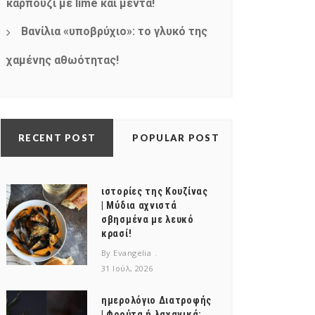
καρπούζι με lime και μέντα!
Βανίλια «υποβρύχιο»: το γλυκό της
χαμένης αθωότητας!
RECENT POST
POPULAR POST
ιστορίες της Κουζίνας
| Μύδια αχνιστά
σβησμένα με λευκό
κρασί!
By Evangelia
31 Ιούλ, 2026
ημερολόγιο Διατροφής
| Φρούτα ή λαχανικά;