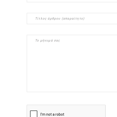
ημερολόγιο Διατροφής | 
λαχανικά; Γνωρίζεις τη δ
By Evangelia
Ιούλ 30, 2026
in
ημερολόγιο Διατροφής
,
ιστορ
Σύμφωνα με τους βοτανολ
αυτοί που μελετούν τα φυ
φρούτο είναι το μέρος τ
αναπτύσσεται από.