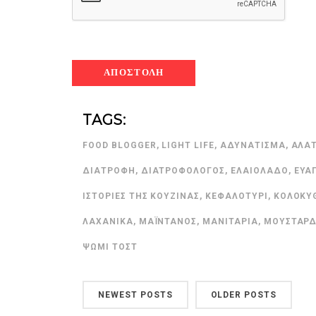
TAGS:
FOOD BLOGGER
,
LIGHT LIFE
,
ΑΔΥΝΆΤΙΣΜΑ
,
ΑΛΆΤ
ΔΙΑΤΡΟΦΉ
,
ΔΙΑΤΡΟΦΟΛΌΓΟΣ
,
ΕΛΑΙΌΛΑΔΟ
,
ΕΥΑ
ΙΣΤΟΡΊΕΣ ΤΗΣ ΚΟΥΖΊΝΑΣ
,
ΚΕΦΑΛΟΤΎΡΙ
,
ΚΟΛΟΚΥ
ΛΑΧΑΝΙΚΆ
,
ΜΑΪΝΤΑΝΌΣ
,
ΜΑΝΙΤΆΡΙΑ
,
ΜΟΥΣΤΆΡ
ΨΩΜΊ ΤΟΣΤ
NEWEST POSTS
OLDER POSTS