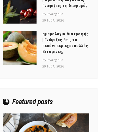
Γνωρίζεις τη διαφορά;
By Evangelia
30 Ιούλ, 2026
ημερολόγιο Διατροφής
| Γνώριζες ότι, το
πεπόνι περιέχει πολλές
βιταμίνες;
By Evangelia
29 Ιούλ, 2026
Featured posts