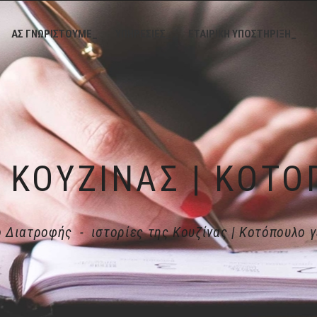
ΑΣ ΓΝΩΡΙΣΤΟΥΜΕ_
ΥΠΗΡΕΣΙΕΣ_
ΕΤΑΙΡΙΚΗ ΥΠΟΣΤΗΡΙΞΗ_
ο Διατροφής
-
ιστορίες της Κουζίνας | Κοτόπουλο γ