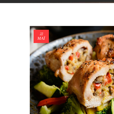
22
ΜΑΪ́