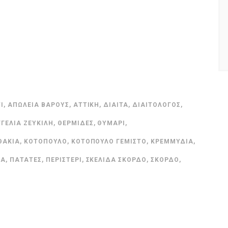
Ι
,
ΑΠΏΛΕΙΑ ΒΆΡΟΥΣ
,
ΑΤΤΙΚΉ
,
ΔΊΑΙΤΑ
,
ΔΙΑΙΤΟΛΌΓΟΣ
,
ΓΓΕΛΊΑ ΖΕΥΚΙΛΉ
,
ΘΕΡΜΊΔΕΣ
,
ΘΥΜΆΡΙ
,
ΘΆΚΙΑ
,
ΚΟΤΌΠΟΥΛΟ
,
ΚΟΤΌΠΟΥΛΟ ΓΕΜΙΣΤΌ
,
ΚΡΕΜΜΎΔΙΑ
,
ΔΑ
,
ΠΑΤΆΤΕΣ
,
ΠΕΡΙΣΤΈΡΙ
,
ΣΚΕΛΊΔΑ ΣΚΌΡΔΟ
,
ΣΚΌΡΔΟ
,