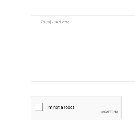
ημερολόγιο Διατροφής | 
λαχανικά; Γνωρίζεις τη δ
By Evangelia
Ιούλ 30, 2026
in
ημερολόγιο Διατροφής
,
ιστορ
Σύμφωνα με τους βοτανολ
αυτοί που μελετούν τα φυ
φρούτο είναι το μέρος τ
αναπτύσσεται από.