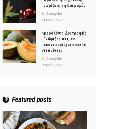
Γνωρίζεις τη διαφορά;
By Evangelia
30 Ιούλ, 2026
ημερολόγιο Διατροφής
| Γνώριζες ότι, το
πεπόνι περιέχει πολλές
βιταμίνες;
By Evangelia
29 Ιούλ, 2026
Featured posts