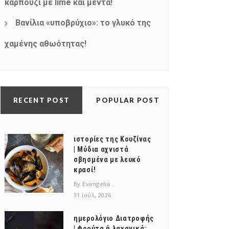
καρπούζι με lime και μέντα!
Βανίλια «υποβρύχιο»: το γλυκό της
χαμένης αθωότητας!
RECENT POST
POPULAR POST
ιστορίες της Κουζίνας
| Μύδια αχνιστά
σβησμένα με λευκό
κρασί!
By Evangelia
31 Ιούλ, 2026
ημερολόγιο Διατροφής
| Φρούτα ή λαχανικά;