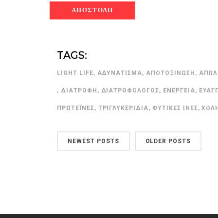
TAGS:
LIGHT LIFE
,
ΑΔΥΝΆΤΙΣΜΑ
,
ΑΠΟΤΟΞΊΝΩΣΗ
,
ΑΠΏΛ
,
ΔΙΑΤΡΟΦΉ
,
ΔΙΑΤΡΟΦΟΛΌΓΟΣ
,
ΕΝΈΡΓΕΙΑ
,
ΕΥΑΓ
ΠΡΩΤΕΪ́ΝΕΣ
,
ΤΡΙΓΛΥΚΕΡΊΔΙΑ
,
ΦΥΤΙΚΈΣ ΊΝΕΣ
,
ΧΟΛ
NEWEST POSTS
OLDER POSTS