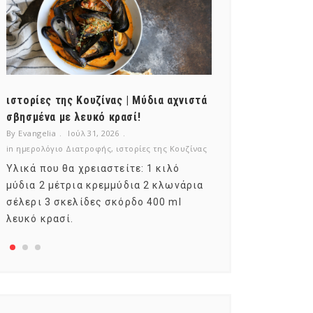
ιστορίες της Κουζίνας | Μύδια αχνιστά
ημερολόγιο Δι
σβησμένα με λευκό κρασί!
λαχανικά; Γνωρ
By Evangelia
Ιούλ 31, 2026
By Evangelia
Ιούλ
in
ημερολόγιο Διατροφής
,
ιστορίες της Κουζίνας
in
ημερολόγιο Δια
Υλικά που θα χρειαστείτε: 1 κιλό
Σύμφωνα με το
μύδια 2 μέτρια κρεμμύδια 2 κλωνάρια
αυτοί που μελε
σέλερι 3 σκελίδες σκόρδο 400 ml
φρούτο είναι τ
λευκό κρασί.
αναπτύσσεται 