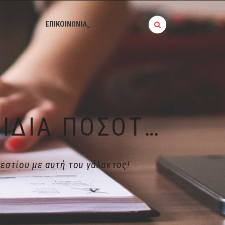
BLOG_
ΕΠΙΚΟΙΝΩΝΙΑ_
ΤΑ ΑΠΟΞΗΡΑΜΈΝΑ ΣΎΚΑ ΈΧΟΥΝ ΊΔΙΑ ΠΟΣΌΤΗΤΑ ΑΣΒΕΣΤΊΟΥ ΜΕ ΑΥΤΉ ΤΟΥ ΓΆΛΑΚΤΟΣ!
εστίου με αυτή του γάλακτος!