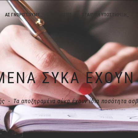
ΑΣ ΓΝΩΡΙΣΤΟΥΜΕ_
ΥΠΗΡΕΣΙΕΣ_
ΕΤΑΙΡΙΚΗ ΥΠΟΣΤΗΡΙΞΗ_
ής
-
Τα αποξηραμένα σύκα έχουν ίδια ποσότητα ασβ