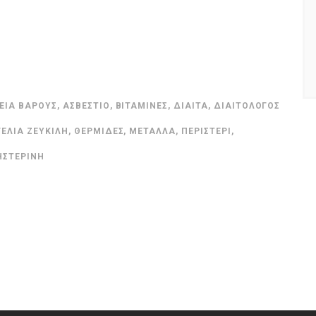
ΕΙΑ ΒΆΡΟΥΣ
,
ΑΣΒΈΣΤΙΟ
,
ΒΙΤΑΜΊΝΕΣ
,
ΔΊΑΙΤΑ
,
ΔΙΑΙΤΟΛΌΓΟΣ
ΓΕΛΊΑ ΖΕΥΚΙΛΉ
,
ΘΕΡΜΊΔΕΣ
,
ΜΈΤΑΛΛΑ
,
ΠΕΡΙΣΤΈΡΙ
,
ΗΣΤΕΡΊΝΗ