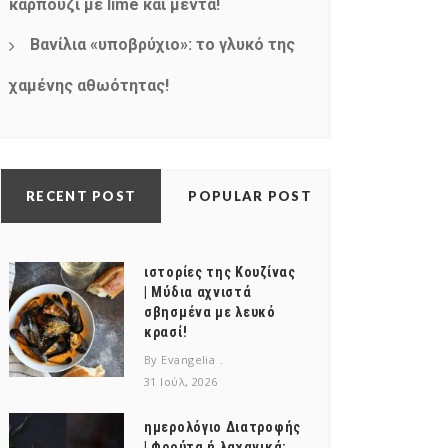
καρπούζι με lime και μέντα!
Βανίλια «υποβρύχιο»: το γλυκό της
χαμένης αθωότητας!
RECENT POST
POPULAR POST
ιστορίες της Κουζίνας
| Μύδια αχνιστά
σβησμένα με λευκό
κρασί!
By Evangelia
31 Ιούλ, 2026
ημερολόγιο Διατροφής
| Φρούτα ή λαχανικά;