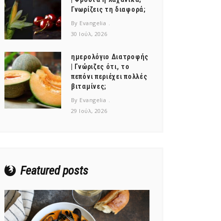
Γνωρίζεις τη διαφορά;
By Evangelia
30 Ιούλ, 2026
ημερολόγιο Διατροφής
| Γνώριζες ότι, το
πεπόνι περιέχει πολλές
βιταμίνες;
By Evangelia
29 Ιούλ, 2026
Featured posts