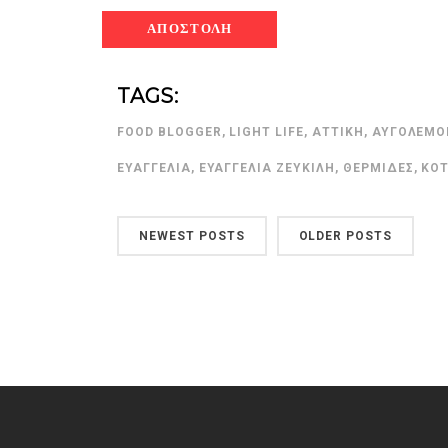
TAGS:
FOOD BLOGGER
,
LIGHT LIFE
,
ΑΤΤΙΚΉ
,
ΑΥΓΟΛΈΜΟ
ΕΥΑΓΓΕΛΊΑ
,
ΕΥΑΓΓΕΛΊΑ ΖΕΥΚΙΛΉ
,
ΘΕΡΜΊΔΕΣ
,
ΚΟ
NEWEST POSTS
OLDER POSTS