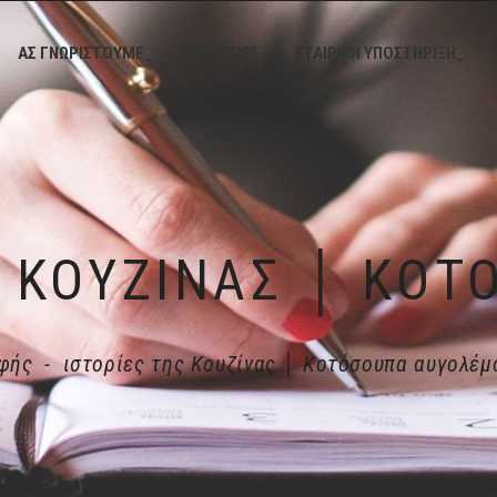
ΑΣ ΓΝΩΡΙΣΤΟΥΜΕ_
ΥΠΗΡΕΣΙΕΣ_
ΕΤΑΙΡΙΚΗ ΥΠΟΣΤΗΡΙΞΗ_
φής
-
ιστορίες της Κουζίνας │ Κοτόσουπα αυγολέμο