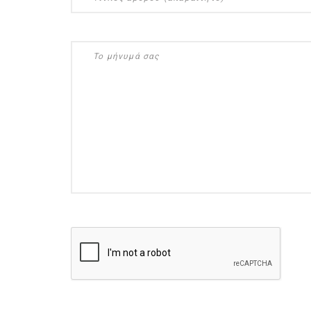
ημερολόγιο Διατροφής | 
λαχανικά; Γνωρίζεις τη δ
By Evangelia
Ιούλ 30, 2026
in
ημερολόγιο Διατροφής
,
ιστορ
Σύμφωνα με τους βοτανολ
αυτοί που μελετούν τα φυ
φρούτο είναι το μέρος τ
αναπτύσσεται από.