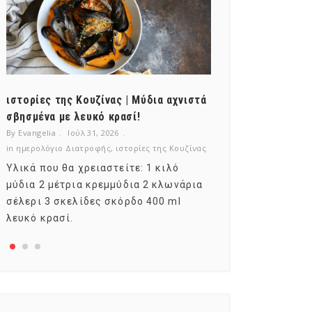
ιστορίες της Κουζίνας | Μύδια αχνιστά
ημερολόγιο Δι
σβησμένα με λευκό κρασί!
λαχανικά; Γνωρ
By Evangelia
Ιούλ 31, 2026
By Evangelia
Ιούλ
in
ημερολόγιο Διατροφής
,
ιστορίες της Κουζίνας
in
ημερολόγιο Δια
Υλικά που θα χρειαστείτε: 1 κιλό
Σύμφωνα με το
μύδια 2 μέτρια κρεμμύδια 2 κλωνάρια
αυτοί που μελε
σέλερι 3 σκελίδες σκόρδο 400 ml
φρούτο είναι τ
λευκό κρασί.
αναπτύσσεται 