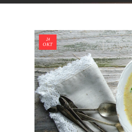
24
ΟΚΤ