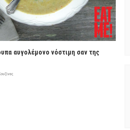
ουπα αυγολέμονο νόστιμη σαν της
Κουζίνας