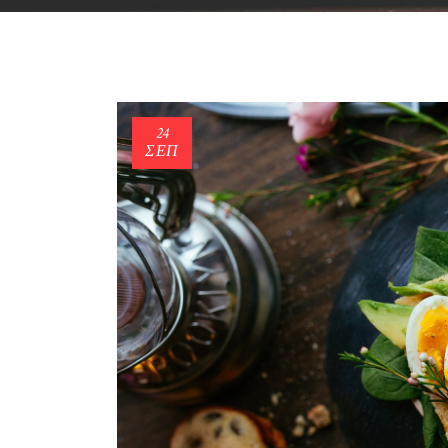
24
ΣΕΠ