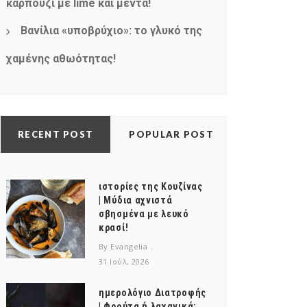
καρπούζι με lime και μέντα!
Βανίλια «υποβρύχιο»: το γλυκό της
χαμένης αθωότητας!
RECENT POST
POPULAR POST
ιστορίες της Κουζίνας
| Μύδια αχνιστά
σβησμένα με λευκό
κρασί!
By Evangelia
31 Ιούλ, 2026
ημερολόγιο Διατροφής
| Φρούτα ή λαχανικά;