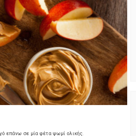
NEWSLETTER
t timely updates from your favorite products
γό επάνω σε μία φέτα ψωμί ολικής.