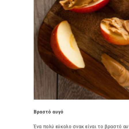
Ge
Βραστό αυγό
Ένα πολύ εύκολο σνακ είναι το βραστό αυ