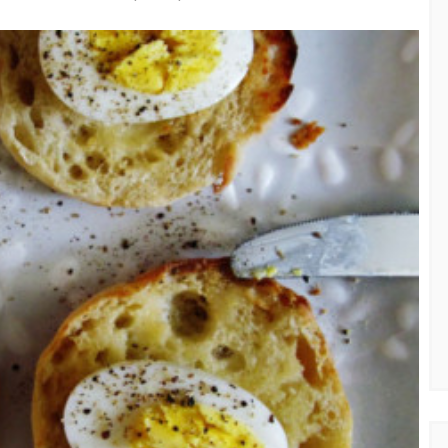
Φρούτα ή
ημερολόγιο Διατροφής | Γνώριζες ότι,
ιαφορά;
το πεπόνι περιέχει πολλές βιταμίνες;
By Evangelia
Ιούλ 29, 2026
ίες της Κουζίνας
in
ημερολόγιο Διατροφής
,
ιστορίες της Κουζίνας
όγους (είναι
Ανάλογα με την ποικιλία τα πεπόνια
τά), το
διαφέρουν στο σχήμα, στο μέγεθος,
ου φυτού που
στο χρώμα της φλούδας και της
σάρκας, στο άρωμα.