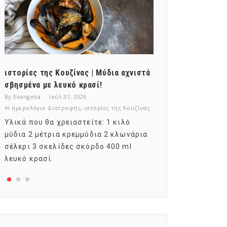
ιστορίες της Κουζίνας | Μύδια αχνιστά
ημερολόγιο Δι
σβησμένα με λευκό κρασί!
λαχανικά; Γνωρ
By Evangelia
Ιούλ 31, 2026
By Evangelia
Ιούλ
in
ημερολόγιο Διατροφής
,
ιστορίες της Κουζίνας
in
ημερολόγιο Δια
Υλικά που θα χρειαστείτε: 1 κιλό
Σύμφωνα με το
μύδια 2 μέτρια κρεμμύδια 2 κλωνάρια
αυτοί που μελε
σέλερι 3 σκελίδες σκόρδο 400 ml
φρούτο είναι τ
λευκό κρασί.
αναπτύσσεται 