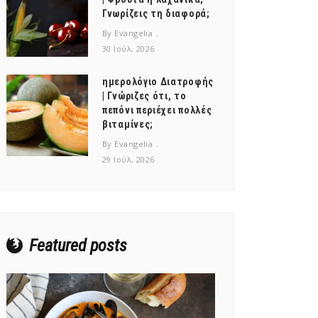
Γνωρίζεις τη διαφορά;
By Evangelia
30 Ιούλ, 2026
ημερολόγιο Διατροφής
| Γνώριζες ότι, το
πεπόνι περιέχει πολλές
βιταμίνες;
By Evangelia
29 Ιούλ, 2026
Featured posts