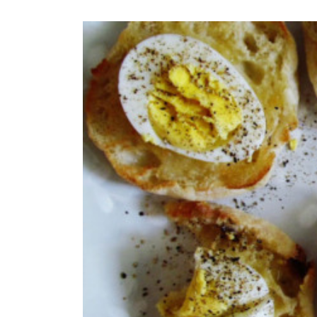
ημερολόγιο Διατροφής | 
λαχανικά; Γνωρίζεις τη δ
By Evangelia
Ιούλ 30, 2026
in
ημερολόγιο Διατροφής
,
ιστορ
Σύμφωνα με τους βοτανολ
αυτοί που μελετούν τα φυ
φρούτο είναι το μέρος τ
αναπτύσσεται από.