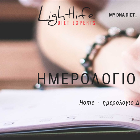
MY DNA DIET_
Home
-
ημερολόγιο 