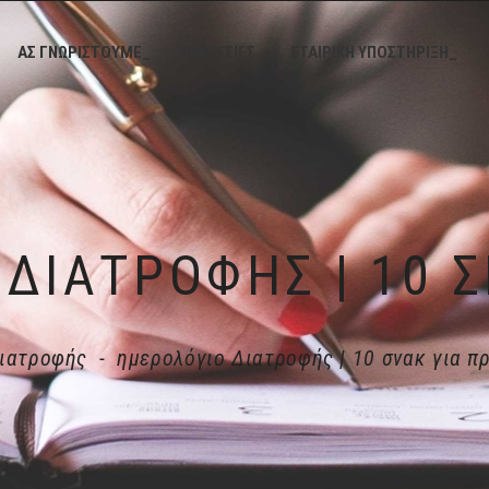
ΑΣ ΓΝΩΡΙΣΤΟΥΜΕ_
ΥΠΗΡΕΣΙΕΣ_
ΕΤΑΙΡΙΚΗ ΥΠΟΣΤΗΡΙΞΗ_
Διατροφής
-
ημερολόγιο Διατροφής | 10 σνακ για π