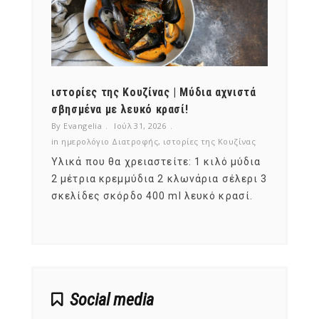
ότι,
ιστορίες της Κουζίνας | Μύδια αχνιστά
ημερο
νες;
σβησμένα με λευκό κρασί!
λαχαν
By Evangelia
Ιούλ 31, 2026
By Evan
ζίνας
in
ημερολόγιο Διατροφής
,
ιστορίες της Κουζίνας
in
ημερ
ια
Υλικά που θα χρειαστείτε: 1 κιλό μύδια
Σύμφω
, στο
2 μέτρια κρεμμύδια 2 κλωνάρια σέλερι 3
αυτοί
ς,
σκελίδες σκόρδο 400 ml λευκό κρασί.
είναι
αναπτ
Social media