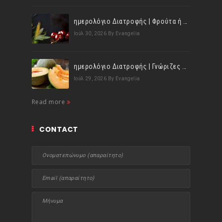
ημερολόγιο Διατροφής | Φρούτα ή λαχανικά; Γνωρίζεις τη διαφορά;
Ιούλ 30, 2026
By Evangelia
ημερολόγιο Διατροφής | Γνώριζες ότι, το πεπόνι περιέχει πολλές βιταμίνες;
Ιούλ 29, 2026
By Evangelia
Read more
CONTACT