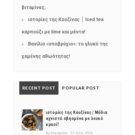
βιταμίνες;
ιστορίες της Κουζίνας │ Iced tea
καρπούζι με lime και μέντα!
Βανίλια «υποβρύχιο»: το γλυκό της
χαμένης αθωότητας!
RECENT POST
POPULAR POST
ιστορίες της Κουζίνας | Μύδια
αχνιστά σβησμένα με λευκό
κρασί!
By Evangelia
31 Ιούλ, 2026