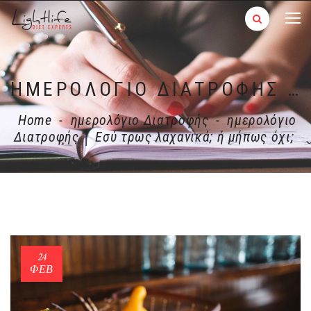
ΗΜΕΡΟΛΌΓΙΟ ΔΙΑΤΡΟΦΉΣ │ ΕΣΎ ΤΡΩΣ ΛΑΧΑΝΙΚΆ; Ή ΜΉΠΩΣ ΌΧΙ;
Home
-
ημερολόγιο Διατροφής
-
ημερολόγιο
Διατροφής │ Εσύ τρως λαχανικά; ή μήπως όχι;
24
ΦΕΒ