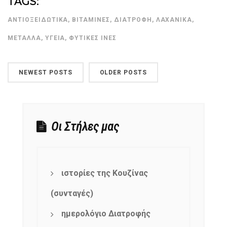
TAGS:
products
ΑΝΤΙΟΞΕΙΔΩΤΙΚΆ
,
ΒΙΤΑΜΊΝΕΣ
,
ΔΙΑΤΡΟΦΉ
,
ΛΑΧΑΝΙΚΆ
,
ΜΈΤΑΛΛΑ
,
ΥΓΕΊΑ
,
ΦΥΤΙΚΈΣ ΊΝΕΣ
NEWEST POSTS
OLDER POSTS
Οι Στήλες μας
ιστορίες της Κουζίνας
(συνταγές)
ημερολόγιο Διατροφής