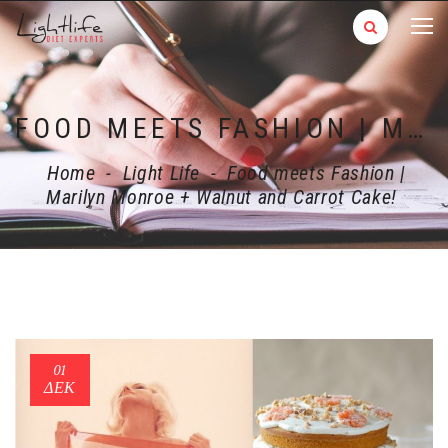
FOOD MEETS FASHION | MARILYN MONROE + WALNUT AND CARROT CAKE!
Home
-
Light Life
-
Food meets Fashion |
Marilyn Monroe + Walnut and Carrot Cake!
01
ΔΕΚ