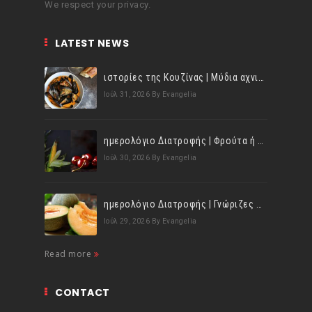
We respect your privacy.
LATEST NEWS
ιστορίες της Κουζίνας | Μύδια αχνιστά σβησμένα με λευκό κρασί!
Ιούλ 31, 2026
By Evangelia
ημερολόγιο Διατροφής | Φρούτα ή λαχανικά; Γνωρίζεις τη διαφορά;
Ιούλ 30, 2026
By Evangelia
ημερολόγιο Διατροφής | Γνώριζες ότι, το πεπόνι περιέχει πολλές βιταμίνες;
Ιούλ 29, 2026
By Evangelia
Read more
CONTACT