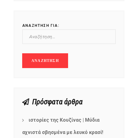
ΑΝΑΖΉΤΗΣΗ ΓΙΑ:
NEWSLETTER
mel
y updates
fro
m
Get ti
your favorite
products
Πρόσφατα άρθρα
ιστορίες της Κουζίνας | Μύδια
αχνιστά σβησμένα με λευκό κρασί!