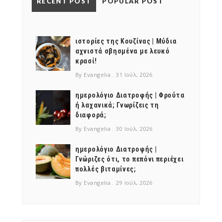
RECENT POST
POPULAR POST
ιστορίες της Κουζίνας | Μύδια
αχνιστά σβησμένα με λευκό
κρασί!
By Evangelia
31 Ιούλ, 2026
ημερολόγιο Διατροφής | Φρούτα
ή λαχανικά; Γνωρίζεις τη
διαφορά;
By Evangelia
30 Ιούλ, 2026
ημερολόγιο Διατροφής |
Γνώριζες ότι, το πεπόνι περιέχει
πολλές βιταμίνες;
By Evangelia
29 Ιούλ, 2026