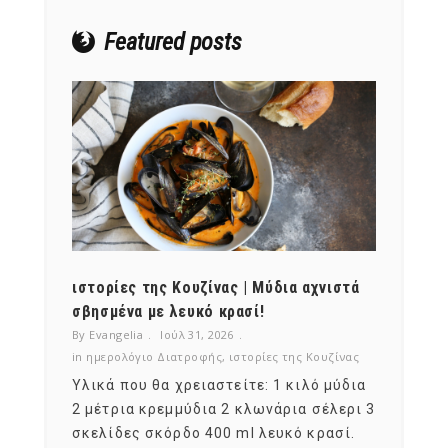
Featured posts
ότι,
ιστορίες της Κουζίνας | Μύδια αχνιστά
ημερο
νες;
σβησμένα με λευκό κρασί!
λαχαν
By Evangelia
Ιούλ 31, 2026
By Evan
ζίνας
in
ημερολόγιο Διατροφής
,
ιστορίες της Κουζίνας
in
ημερ
ια
Υλικά που θα χρειαστείτε: 1 κιλό μύδια
Σύμφω
, στο
2 μέτρια κρεμμύδια 2 κλωνάρια σέλερι 3
αυτοί
ς,
σκελίδες σκόρδο 400 ml λευκό κρασί.
είναι