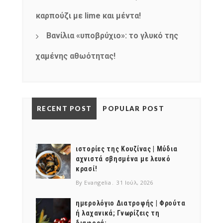
καρπούζι με lime και μέντα!
Βανίλια «υποβρύχιο»: το γλυκό της
χαμένης αθωότητας!
RECENT POST
POPULAR POST
ιστορίες της Κουζίνας | Μύδια
αχνιστά σβησμένα με λευκό
κρασί!
By Evangelia
31 Ιούλ, 2026
ημερολόγιο Διατροφής | Φρούτα
ή λαχανικά; Γνωρίζεις τη
διαφορά;