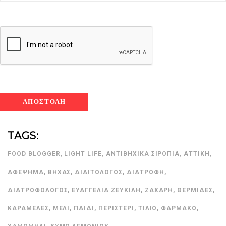
TAGS:
FOOD BLOGGER
,
LIGHT LIFE
,
ΑΝΤΙΒΗΧΙΚΆ ΣΙΡΌΠΙΑ
,
ΑΤΤΙΚΉ
,
ΑΦΈΨΗΜΑ
,
ΒΉΧΑΣ
,
ΔΙΑΙΤΟΛΌΓΟΣ
,
ΔΙΑΤΡΟΦΉ
,
ΔΙΑΤΡΟΦΟΛΌΓΟΣ
,
ΕΥΑΓΓΕΛΊΑ ΖΕΥΚΙΛΉ
,
ΖΆΧΑΡΗ
,
ΘΕΡΜΊΔΕΣ
,
ΚΑΡΑΜΈΛΕΣ
,
ΜΈΛΙ
,
ΠΑΙΔΊ
,
ΠΕΡΙΣΤΈΡΙ
,
ΤΊΛΙΟ
,
ΦΆΡΜΑΚΟ
,