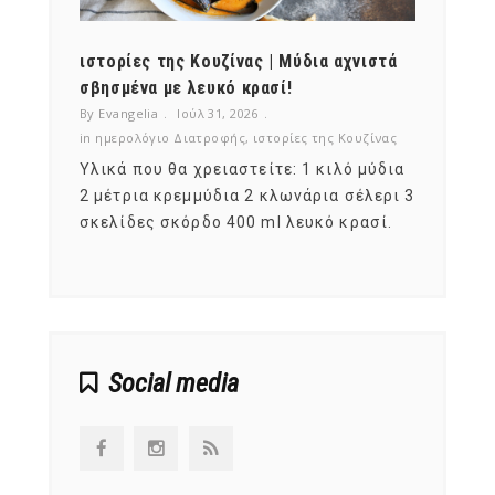
ότι,
ιστορίες της Κουζίνας | Μύδια αχνιστά
ημερο
νες;
σβησμένα με λευκό κρασί!
λαχαν
By Evangelia
Ιούλ 31, 2026
By Evan
ζίνας
in
ημερολόγιο Διατροφής
,
ιστορίες της Κουζίνας
in
ημερ
ια
Υλικά που θα χρειαστείτε: 1 κιλό μύδια
Σύμφω
, στο
2 μέτρια κρεμμύδια 2 κλωνάρια σέλερι 3
αυτοί
ς,
σκελίδες σκόρδο 400 ml λευκό κρασί.
είναι
αναπτ
Social media