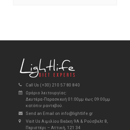
Call Us (+30) 210 57 80 840
Ωράριο λειτουργίας:
Δευτέρα-Παρασκευή 01:00μμ έως 09:00μμ
κατόπιν ραντεβού.
Send an Email on info@lightlife.gr
Visit Us Αιμιλίου Βεάκη 9Α & Ρούσβελτ 8,
Περιστέρι – Αττική, 121 34