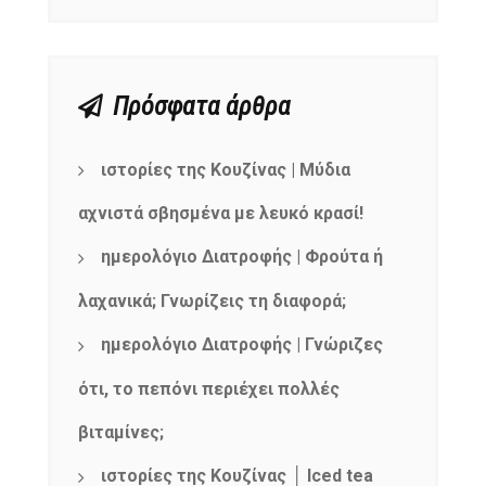
Πρόσφατα άρθρα
NEWSLETTER
mel
y updates
fro
m
ιστορίες της Κουζίνας | Μύδια
Get ti
your favorite
αχνιστά σβησμένα με λευκό κρασί!
products
ημερολόγιο Διατροφής | Φρούτα ή
λαχανικά; Γνωρίζεις τη διαφορά;
ημερολόγιο Διατροφής | Γνώριζες
ότι, το πεπόνι περιέχει πολλές
βιταμίνες;
ιστορίες της Κουζίνας │ Iced tea