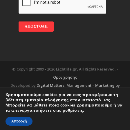
© Copyright 2009 -
2026 Lightlife.gr, All Rights Reserved. -
Όροι χρήσης
Developed by
Digital Matters
, Management – Marketing by
Χρησιμοποιούμε cookies για να σας προσφέρουμε τη
βέλτιστη εμπειρία πλοήγησης στον ιστότοπό μας.
Μπορείτε να μάθετε ποια cookies χρησιμοποιούμε ή να
Blog
About
Services
Corporate Support
τα απενεργοποιήσετε στις
ρυθμίσεις
.
Workplace
Contact
Αποδοχή