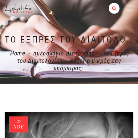
ΤΟ ΕΞΠΡΈΣ ΤΟΥ ΔΙΑΙΤΟΛΟΓΊΟΥ │ ΒΉΧΕΙ Ο ΜΙΚΡΌΣ ΣΑΣ ΜΠΌΜΠΙΡΑΣ;
Home
-
ημερολόγιο Διατροφής
-
το Εξπρές
του Διαιτολογίου │ Βήχει ο μικρός σας
μπόμπιρας;
25
ΝΟΈ