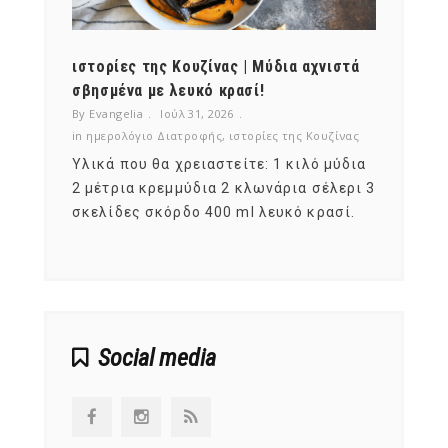
ότι,
ιστορίες της Κουζίνας | Μύδια αχνιστά
ημερο
νες;
σβησμένα με λευκό κρασί!
λαχαν
By Evangelia
Ιούλ 31, 2026
By Evan
ζίνας
in
ημερολόγιο Διατροφής
,
ιστορίες της Κουζίνας
in
ημερ
ια
Υλικά που θα χρειαστείτε: 1 κιλό μύδια
Σύμφω
, στο
2 μέτρια κρεμμύδια 2 κλωνάρια σέλερι 3
αυτοί
ς,
σκελίδες σκόρδο 400 ml λευκό κρασί.
είναι
αναπτ
Social media