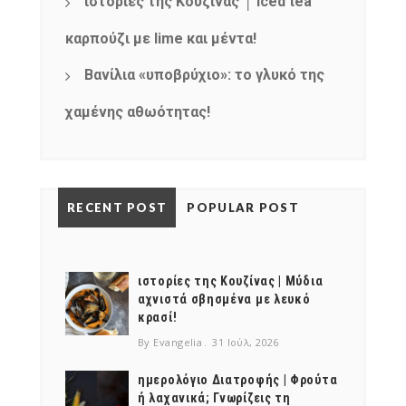
ιστορίες της Κουζίνας │ Iced tea
καρπούζι με lime και μέντα!
Βανίλια «υποβρύχιο»: το γλυκό της
χαμένης αθωότητας!
RECENT POST
POPULAR POST
ιστορίες της Κουζίνας | Μύδια
αχνιστά σβησμένα με λευκό
κρασί!
By Evangelia
31 Ιούλ, 2026
ημερολόγιο Διατροφής | Φρούτα
ή λαχανικά; Γνωρίζεις τη