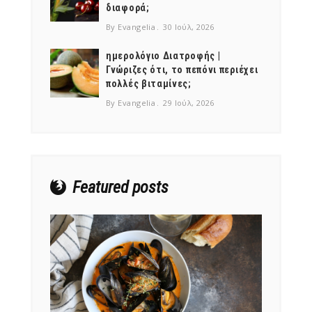
διαφορά;
By Evangelia
30 Ιούλ, 2026
ημερολόγιο Διατροφής |
Γνώριζες ότι, το πεπόνι περιέχει
πολλές βιταμίνες;
NEWSLETTER
By Evangelia
29 Ιούλ, 2026
mel
y updates
fro
m
Get ti
your favorite
products
Featured posts