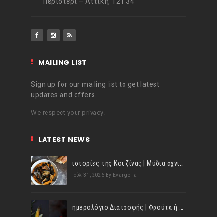
Περιστέρι – Αττική, 121 34
MAILING LIST
Sign up for our mailing list to get latest
updates and offers.
We respect your privacy.
LATEST NEWS
ιστορίες της Κουζίνας | Μύδια αχνιστά σβησμένα με λευκό κρασί!
Ιούλ 31, 2026
By Evangelia
ημερολόγιο Διατροφής | Φρούτα ή λαχανικά; Γνωρίζεις τη διαφορά;