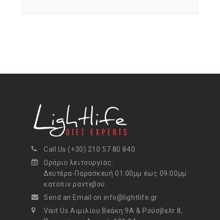
Call Us (+30) 210 57 80 840
Ωράριο λειτουργίας:
Δευτέρα-Παρασκευή 01:00μμ έως 09:00μμ
κατόπιν ραντεβού.
Send an Email on info@lightlife.gr
Visit Us Αιμιλίου Βεάκη 9Α & Ρούσβελτ 8,