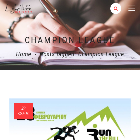
CHAMPION LEAGUE
Home
-
Posts tagged: Champion League
29
ΦΕΒ