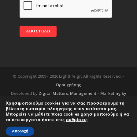
© Copyright 2009 -
2026 Lightlife.gr, All Rights Reserved. -
Όροι χρήσης
Developed by
Digital Matters
, Management – Marketing by
Χρησιμοποιούμε cookies για να σας προσφέρουμε τη
βέλτιστη εμπειρία πλοήγησης στον ιστότοπό μας.
Μπορείτε να μάθετε ποια cookies χρησιμοποιούμε ή να
Blog
About
Services
Corporate Support
τα απενεργοποιήσετε στις
ρυθμίσεις
.
Workplace
Contact
Αποδοχή