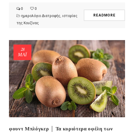
0
0
READMORE
ημερολόγιο Διατροφής
,
ιστορίες
της Κουζίνας
28
ΜΑΪ́
φουντ Μπλόγκερ │ Τα κυριότερα οφέλη των