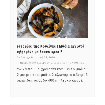
ότι,
ιστορίες της Κουζίνας | Μύδια αχνιστά
ημερο
νες;
σβησμένα με λευκό κρασί!
λαχαν
By Evangelia
Ιούλ 31, 2026
By Evan
ζίνας
in
ημερολόγιο Διατροφής
,
ιστορίες της Κουζίνας
in
ημερ
ια
Υλικά που θα χρειαστείτε: 1 κιλό μύδια
Σύμφω
, στο
2 μέτρια κρεμμύδια 2 κλωνάρια σέλερι 3
αυτοί
ς,
σκελίδες σκόρδο 400 ml λευκό κρασί.
είναι
αναπτ