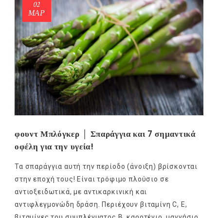
02
ΜΑΡ
φουντ Μπλόγκερ │ Σπαράγγια και 7 σημαντικά
οφέλη για την υγεία!
Τα σπαράγγια αυτή την περίοδο (άνοιξη) βρίσκονται
στην εποχή τους! Είναι τρόφιμο πλούσιο σε
αντιοξειδωτικά, με αντικαρκινική και
αντιφλεγμονώδη δράση. Περιέχουν βιταμίνη C, E,
βιταμίνες του συμπλέγματος Β, καροτένιο, μαγνήσιο,