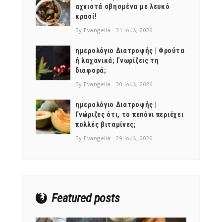
αχνιστά σβησμένα με λευκό
κρασί!
By Evangelia
31 Ιούλ, 2026
ημερολόγιο Διατροφής | Φρούτα
ή λαχανικά; Γνωρίζεις τη
διαφορά;
By Evangelia
30 Ιούλ, 2026
ημερολόγιο Διατροφής |
Γνώριζες ότι, το πεπόνι περιέχει
πολλές βιταμίνες;
By Evangelia
29 Ιούλ, 2026
Featured posts