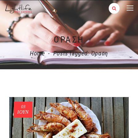
ΌΡΑΣΗ
Home
-
Posts tagged: Όραση
03
ΙΟΎΝ