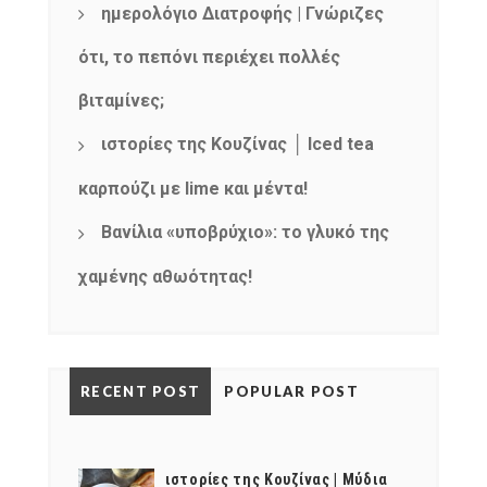
mel
y updates
fro
m
ημερολόγιο Διατροφής | Γνώριζες
Get ti
your favorite
products
ότι, το πεπόνι περιέχει πολλές
βιταμίνες;
ιστορίες της Κουζίνας │ Iced tea
καρπούζι με lime και μέντα!
Βανίλια «υποβρύχιο»: το γλυκό της
χαμένης αθωότητας!
RECENT POST
POPULAR POST
ιστορίες της Κουζίνας | Μύδια