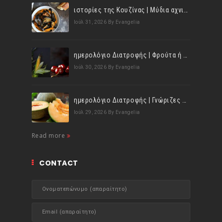
ιστορίες της Κουζίνας | Μύδια αχνιστά σβησμένα με λευκό κρασί!
Ιούλ 31, 2026
By Evangelia
ημερολόγιο Διατροφής | Φρούτα ή λαχανικά; Γνωρίζεις τη διαφορά;
Ιούλ 30, 2026
By Evangelia
ημερολόγιο Διατροφής | Γνώριζες ότι, το πεπόνι περιέχει πολλές βιταμίνες;
Ιούλ 29, 2026
By Evangelia
Read more
CONTACT