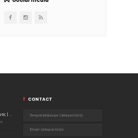
CONTACT
ιστορίες της Κουζίνας | Μύδια αχνιστά σβησμένα με λευκό κρασί!
ia