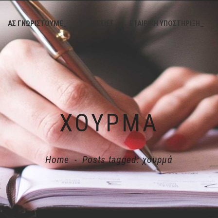
ΑΣ ΓΝΩΡΙΣΤΟΥΜΕ_
ΥΠΗΡΕΣΙΕΣ_
ΕΤΑΙΡΙΚΗ ΥΠΟΣΤΗΡΙΞΗ_
ΧΟΥΡΜΆ
Home
-
Posts tagged: χουρμά