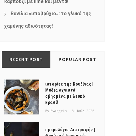
καρπούζι με lime και μέντα!
Βανίλια «υποβρύχιο»: το γλυκό της
χαμένης αθωότητας!
RECENT POST
POPULAR POST
ιστορίες της Κουζίνας |
Μύδια αχνιστά
σβησμένα με λευκό
κρασί!
By Evangelia
31 Ιούλ, 2026
ημερολόγιο Διατροφής |
Φρούτα ή λαχανικά;