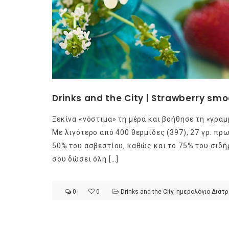
Drinks and the City | Strawberry smo
Ξεκίνα «νόστιμα» τη μέρα και βοήθησε τη «γρα
Με λιγότερο από 400 θερμίδες (397), 27 γρ. πρωτ
50% του ασβεστίου, καθώς και το 75% του σιδή
σου δώσει όλη […]
0
0
Drinks and the City
,
ημερολόγιο Διατ