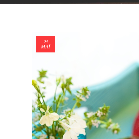
04
ΜΑΪ́