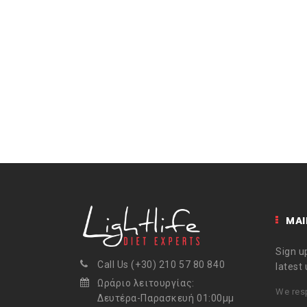
MAI
Sign up
Call Us (+30) 210 57 80 840
latest
Ωράριο λειτουργίας:
We resp
Δευτέρα-Παρασκευή 01:00μμ