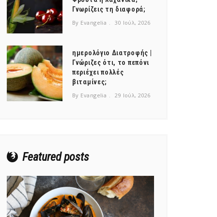
Γνωρίζεις τη διαφορά;
By Evangelia
30 Ιούλ, 2026
ημερολόγιο Διατροφής |
Γνώριζες ότι, το πεπόνι
περιέχει πολλές
βιταμίνες;
By Evangelia
29 Ιούλ, 2026
Featured posts