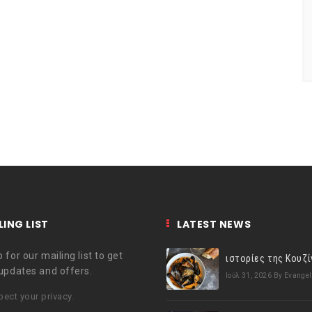
LING LIST
LATEST NEWS
 for our mailing list to get
 updates and offers.
Ιούλ 31, 2026
By Evangel
ect your privacy.