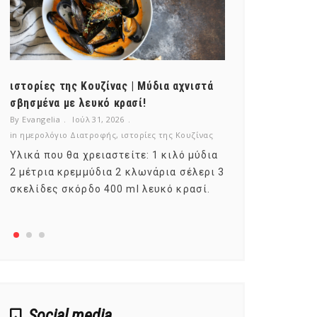
ιστορίες της Κουζίνας | Μύδια αχνιστά
ημερολόγιο Δ
σβησμένα με λευκό κρασί!
λαχανικά; Γν
By Evangelia
Ιούλ 31, 2026
By Evangelia
Ιο
in
ημερολόγιο Διατροφής
,
ιστορίες της Κουζίνας
in
ημερολόγιο Δ
Υλικά που θα χρειαστείτε: 1 κιλό μύδια
Σύμφωνα με τ
2 μέτρια κρεμμύδια 2 κλωνάρια σέλερι 3
αυτοί που με
σκελίδες σκόρδο 400 ml λευκό κρασί.
είναι το μέρ
αναπτύσσετα
Social media