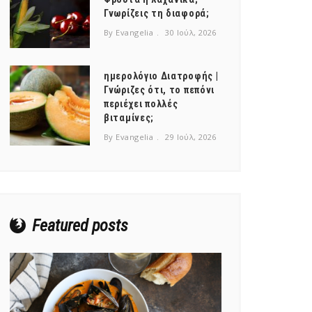
Γνωρίζεις τη διαφορά;
By Evangelia
30 Ιούλ, 2026
ημερολόγιο Διατροφής |
Γνώριζες ότι, το πεπόνι
περιέχει πολλές
βιταμίνες;
By Evangelia
29 Ιούλ, 2026
Featured posts