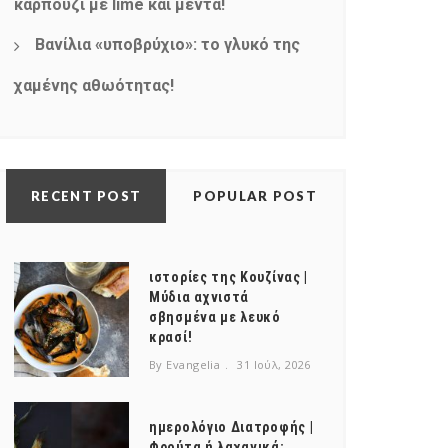
καρπούζι με lime και μέντα!
Βανίλια «υποβρύχιο»: το γλυκό της
χαμένης αθωότητας!
RECENT POST
POPULAR POST
ιστορίες της Κουζίνας |
Μύδια αχνιστά
σβησμένα με λευκό
κρασί!
By Evangelia
31 Ιούλ, 2026
ημερολόγιο Διατροφής |
Φρούτα ή λαχανικά;