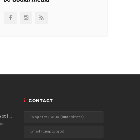
CONTACT
ιστορίες της Κουζίνας | Μύδια αχνιστά σβησμένα με λευκό κρασί!
ia