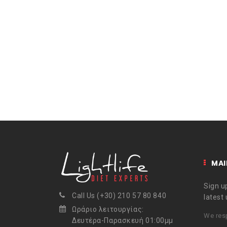
MAI
Sign up
Call Us (+30) 210 57 80 840
latest
Ωράριο λειτουργίας:
We resp
Δευτέρα-Παρασκευή 01:00μμ