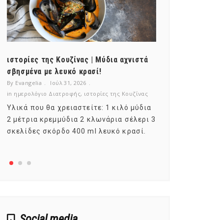
ιστορίες της Κουζίνας | Μύδια αχνιστά
ημερολόγιο Δ
σβησμένα με λευκό κρασί!
λαχανικά; Γν
By Evangelia
Ιούλ 31, 2026
By Evangelia
Ιο
in
ημερολόγιο Διατροφής
,
ιστορίες της Κουζίνας
in
ημερολόγιο Δ
Υλικά που θα χρειαστείτε: 1 κιλό μύδια
Σύμφωνα με τ
2 μέτρια κρεμμύδια 2 κλωνάρια σέλερι 3
αυτοί που με
σκελίδες σκόρδο 400 ml λευκό κρασί.
είναι το μέρ
αναπτύσσετα
Social media