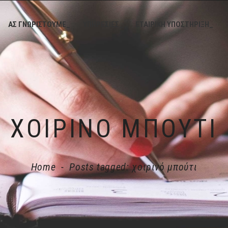
ΑΣ ΓΝΩΡΙΣΤΟΥΜΕ_
ΥΠΗΡΕΣΙΕΣ_
ΕΤΑΙΡΙΚΗ ΥΠΟΣΤΗΡΙΞΗ_
ΧΟΙΡΙΝΌ ΜΠΟΎΤΙ
Home
-
Posts tagged: χοιρινό μπούτι