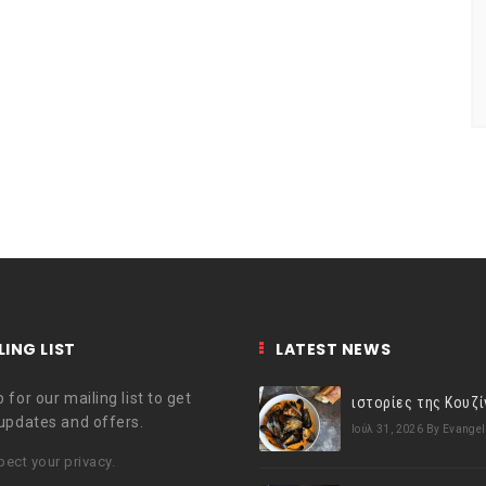
LING LIST
LATEST NEWS
 for our mailing list to get
 updates and offers.
Ιούλ 31, 2026
By Evangel
ect your privacy.