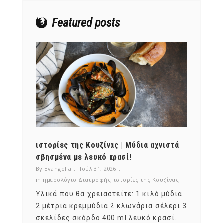
Featured posts
ότι,
ιστορίες της Κουζίνας | Μύδια αχνιστά
ημερο
νες;
σβησμένα με λευκό κρασί!
λαχαν
By Evangelia
Ιούλ 31, 2026
By Evan
ζίνας
in
ημερολόγιο Διατροφής
,
ιστορίες της Κουζίνας
in
ημερ
ια
Υλικά που θα χρειαστείτε: 1 κιλό μύδια
Σύμφω
, στο
2 μέτρια κρεμμύδια 2 κλωνάρια σέλερι 3
αυτοί
ς,
σκελίδες σκόρδο 400 ml λευκό κρασί.
είναι