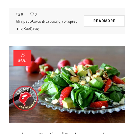
0
0
READMORE
ημερολόγιο Διατροφής
,
ιστορίες
της Κουζίνας
26
ΜΑΪ́