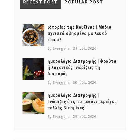
RECENT POST
POPULAR POST
ιστορίες της Κουζίνας | Μύδια
αχνιστά σβησμένα με λευκό
κρασί!
By Evangelia
31 Ιούλ, 2026
ημερολόγιο Διατροφής | Φρούτα
ή λαχανικά; Γνωρίζεις τη
διαφορά;
By Evangelia
30 Ιούλ, 2026
ημερολόγιο Διατροφής |
Γνώριζες ότι, το πεπόνι περιέχει
πολλές βιταμίνες;
By Evangelia
29 Ιούλ, 2026