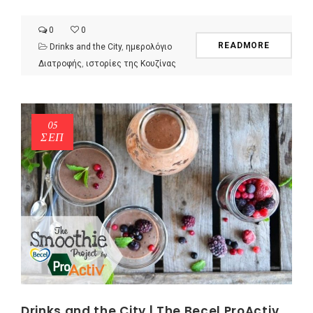
0
0
READMORE
Drinks and the City
,
ημερολόγιο
Διατροφής
,
ιστορίες της Κουζίνας
05
ΣΕΠ
NEWSLETTER
mel
y updates
fro
m
Get ti
your favorite
products
Drinks and the City | The Becel ProActiv