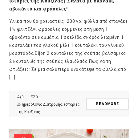
ιστορίες της Κουζίνας | Σαλάτα με σπανάκι,
αβοκάντο και φράουλες!
Υλικά που θα χρειαστείς: 200 γρ. φύλλα από σπανάκι
1½ φλιτζάνι φράουλες κομμένες στη μέση 1
αβοκάντο σε κομμάτια 1 σκελίδα σκόρδο λιωμένη 1
κουταλάκι του γλυκού μέλι 1 κουταλάκι του γλυκού
μουστάρδα Dijon 2 κουταλιές της σούπας βαλσάμικο
2 κουταλιές της σούπας ελαιόλαδο Πώς να τη
φτιάξεις: Σε μια σαλατιέρα ανακάτεψε τα φύλλα από
[…]
0
0
READMORE
ημερολόγιο Διατροφής
,
ιστορίες
της Κουζίνας