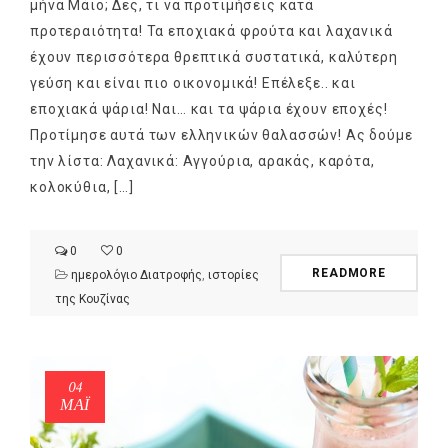
μήνα Μάιο; Δες, τι να προτιμήσεις κατά
προτεραιότητα! Τα εποχιακά φρούτα και λαχανικά
έχουν περισσότερα θρεπτικά συστατικά, καλύτερη
γεύση και είναι πιο οικονομικά! Επέλεξε.. και
εποχιακά ψάρια! Ναι… και τα ψάρια έχουν εποχές!
Προτίμησε αυτά των ελληνικών θαλασσών! Ας δούμε
την λίστα: Λαχανικά: Αγγούρια, αρακάς, καρότα,
κολοκύθια, […]
0
0
READMORE
ημερολόγιο Διατροφής
,
ιστορίες
της Κουζίνας
04
ΜΑΪ́