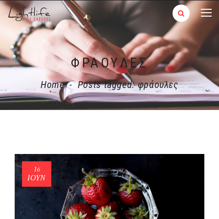
ΦΡΆΟΥΛΕΣ
Home
-
Posts tagged: φράουλες
16
ΙΟΎΝ