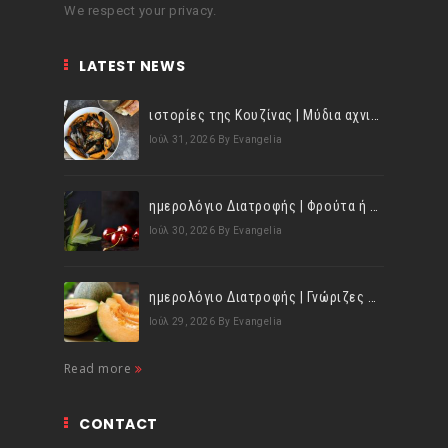
We respect your privacy.
LATEST NEWS
ιστορίες της Κουζίνας | Μύδια αχνιστά σβησμένα με λευκό κρασί!
Ιούλ 31, 2026
By Evangelia
ημερολόγιο Διατροφής | Φρούτα ή λαχανικά; Γνωρίζεις τη διαφορά;
Ιούλ 30, 2026
By Evangelia
ημερολόγιο Διατροφής | Γνώριζες ότι, το πεπόνι περιέχει πολλές βιταμίνες;
Ιούλ 29, 2026
By Evangelia
Read more
CONTACT