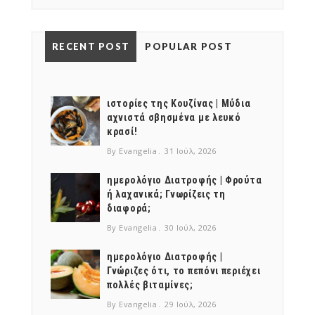
RECENT POST
POPULAR POST
ιστορίες της Κουζίνας | Μύδια
αχνιστά σβησμένα με λευκό
κρασί!
By Evangelia
31 Ιούλ, 2026
ημερολόγιο Διατροφής | Φρούτα
ή λαχανικά; Γνωρίζεις τη
διαφορά;
By Evangelia
30 Ιούλ, 2026
ημερολόγιο Διατροφής |
Γνώριζες ότι, το πεπόνι περιέχει
πολλές βιταμίνες;
By Evangelia
29 Ιούλ, 2026