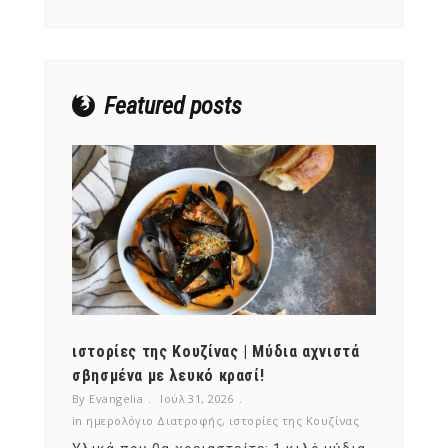
Featured posts
ότι,
ιστορίες της Κουζίνας | Μύδια αχνιστά
ημερο
νες;
σβησμένα με λευκό κρασί!
λαχαν
By Evangelia
Ιούλ 31, 2026
By Evan
ζίνας
in
ημερολόγιο Διατροφής
,
ιστορίες της Κουζίνας
in
ημερ