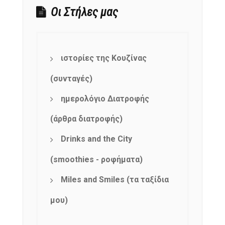
Οι Στήλες μας
NEWSLETTER
mel
y updates
fro
m
Get ti
your favorite
ιστορίες της Κουζίνας
products
(συνταγές)
ημερολόγιο Διατροφής
(άρθρα διατροφής)
Drinks and the City
(smoothies - ροφήματα)
Miles and Smiles (τα ταξίδια
μου)