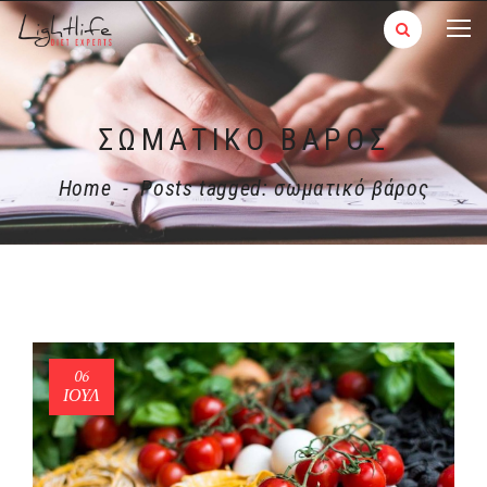
ΣΩΜΑΤΙΚΌ ΒΆΡΟΣ
Home
-
Posts tagged: σωματικό βάρος
06
ΙΟΎΛ