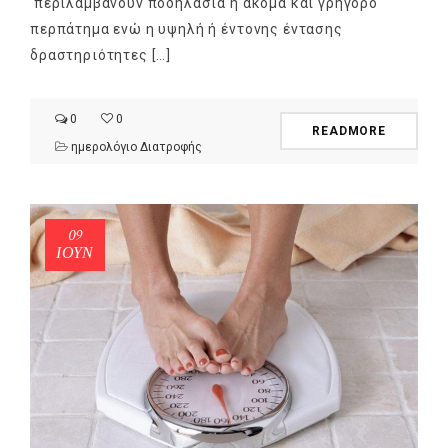
περιλαμβάνουν ποδηλασία ή ακόμα και γρήγορο
περπάτημα ενώ η υψηλή ή έντονης έντασης
δραστηριότητες […]
0
0
READMORE
ημερολόγιο Διατροφής
09
ΙΟΎΝ