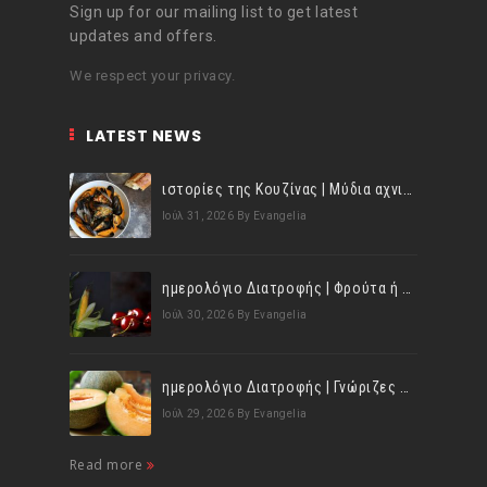
Sign up for our mailing list to get latest
updates and offers.
We respect your privacy.
LATEST NEWS
ιστορίες της Κουζίνας | Μύδια αχνιστά σβησμένα με λευκό κρασί!
Ιούλ 31, 2026
By Evangelia
ημερολόγιο Διατροφής | Φρούτα ή λαχανικά; Γνωρίζεις τη διαφορά;
Ιούλ 30, 2026
By Evangelia
ημερολόγιο Διατροφής | Γνώριζες ότι, το πεπόνι περιέχει πολλές βιταμίνες;
Ιούλ 29, 2026
By Evangelia
Read more