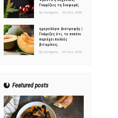
Γνωρίζεις τη διαφορά;
By Evangelia
30 Ιούλ, 2026
ημερολόγιο Διατροφής |
Γνώριζες ότι, το πεπόνι
περιέχει πολλές
βιταμίνες;
By Evangelia
29 Ιούλ, 2026
Featured posts