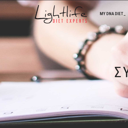
MY DNA DIET_
Σ