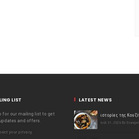
LING LIST
LATEST NEWS
 for our mailing list to get
 updates and offers.
Ιούλ 31, 2026
By Evangel
ect your privacy.