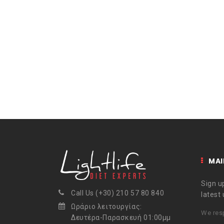
MAI
Sign up
Call Us (+30) 210 57 80 840
latest
Ωράριο λειτουργίας:
We resp
Δευτέρα-Παρασκευή 01:00μμ