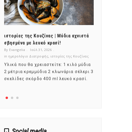
ιστορίες της Κουζίνας | Μύδια αχνιστά
ημερολόγιο Δ
σβησμένα με λευκό κρασί!
λαχανικά; Γν
By Evangelia
Ιούλ 31, 2026
By Evangelia
Ιο
in
ημερολόγιο Διατροφής
,
ιστορίες της Κουζίνας
in
ημερολόγιο Δ
Υλικά που θα χρειαστείτε: 1 κιλό μύδια
Σύμφωνα με τ
2 μέτρια κρεμμύδια 2 κλωνάρια σέλερι 3
αυτοί που με
σκελίδες σκόρδο 400 ml λευκό κρασί.
είναι το μέρ
αναπτύσσετα
Social media