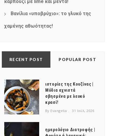
καρπούζι με lime και μέντα!
Βανίλια «υποβρύχιο»: το γλυκό της
χαμένης αθωότητας!
RECENT POST
POPULAR POST
ιστορίες της Κουζίνας |
Μύδια αχνιστά
σβησμένα με λευκό
κρασί!
By Evangelia
31 Ιούλ, 2026
ημερολόγιο Διατροφής |
Φρούτα ή λαχανικά;