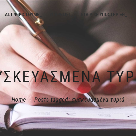
ΑΣ ΓΝΩΡΙΣΤΟΥΜΕ_
ΥΠΗΡΕΣΙΕΣ_
ΕΤΑΙΡΙΚΗ ΥΠΟΣΤΗΡΙΞΗ_
ΥΣΚΕΥΑΣΜΈΝΑ ΤΥΡ
Home
-
Posts tagged: συσκευασμένα τυριά