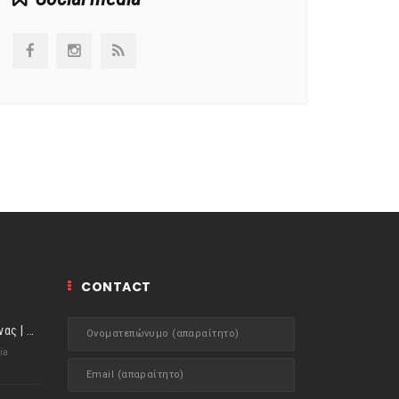
CONTACT
ιστορίες της Κουζίνας | Μύδια αχνιστά σβησμένα με λευκό κρασί!
ia