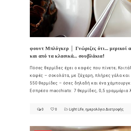
φουντ Μπλόγκερ │ Γνώριζες ότι… μερικοί απ
και από τα κλασικά… σουβλάκια!
Πόσες θερμίδες έχει ο καφές που πίνετε; Κοιτάξ
καφές – σοκολάτα, με ζάχαρη, πλήρες γάλα και
550 θερμίδες – όσες δηλαδή και ένα χάμπουργκ
Εσπρέσο macchiatο: 7 θερμίδες, 0,5 γραμμάρια λ
0
0
Light Life
,
ημερολόγιο Διατροφής