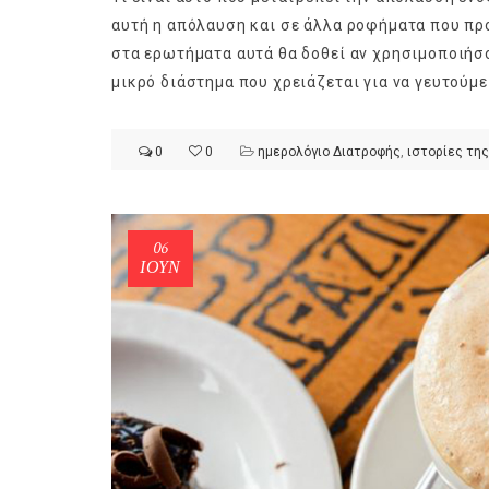
αυτή η απόλαυση και σε άλλα ροφήματα που π
στα ερωτήματα αυτά θα δοθεί αν χρησιμοποιήσο
μικρό διάστημα που χρειάζεται για να γευτούμε
ημερολόγιο Διατροφής | Φρ
0
0
ημερολόγιο Διατροφής
,
ιστορίες της
λαχανικά; Γνωρίζεις τη δια
By Evangelia
Ιούλ 30, 2026
in
ημερολόγιο Διατροφής
,
ιστορίε
Σύμφωνα με τους βοτανολό
06
αυτοί που μελετούν τα φυτ
ΙΟΎΝ
είναι το μέρος του φυτού 
αναπτύσσεται από.