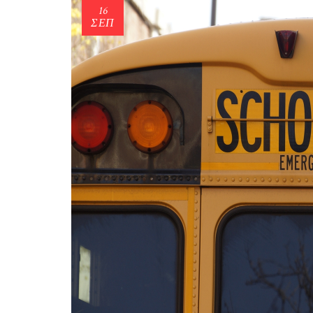
16
ΣΕΠ