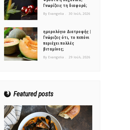
Γνωρίζεις τη διαφορά;
By Evangelia
30 Ιούλ, 2026
ημερολόγιο Διατροφής |
Γνώριζες ότι, το πεπόνι
περιέχει πολλές
βιταμίνες;
By Evangelia
29 Ιούλ, 2026
Featured posts