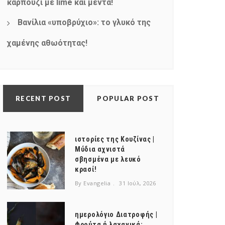
καρπούζι με lime και μέντα!
Βανίλια «υποβρύχιο»: το γλυκό της
χαμένης αθωότητας!
RECENT POST
POPULAR POST
ιστορίες της Κουζίνας |
Μύδια αχνιστά
σβησμένα με λευκό
κρασί!
By Evangelia
31 Ιούλ, 2026
ημερολόγιο Διατροφής |
Φρούτα ή λαχανικά;