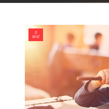
21
ΜΑΪ́