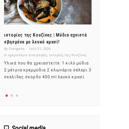
ιστορίες της Κουζίνας | Μύδια αχνιστά
ημερολόγιο Δ
σβησμένα με λευκό κρασί!
λαχανικά; Γν
By Evangelia
Ιούλ 31, 2026
By Evangelia
Ιο
in
ημερολόγιο Διατροφής
,
ιστορίες της Κουζίνας
in
ημερολόγιο Δ
Υλικά που θα χρειαστείτε: 1 κιλό μύδια
Σύμφωνα με τ
2 μέτρια κρεμμύδια 2 κλωνάρια σέλερι 3
αυτοί που με
σκελίδες σκόρδο 400 ml λευκό κρασί.
είναι το μέρ
αναπτύσσετα
Social media