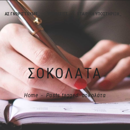
ΑΣ ΓΝΩΡΙΣΤΟΥΜΕ_
ΥΠΗΡΕΣΙΕΣ_
ΕΤΑΙΡΙΚΗ ΥΠΟΣΤΗΡΙΞΗ_
ΣΟΚΟΛΆΤΑ
Home
-
Posts tagged: σοκολάτα