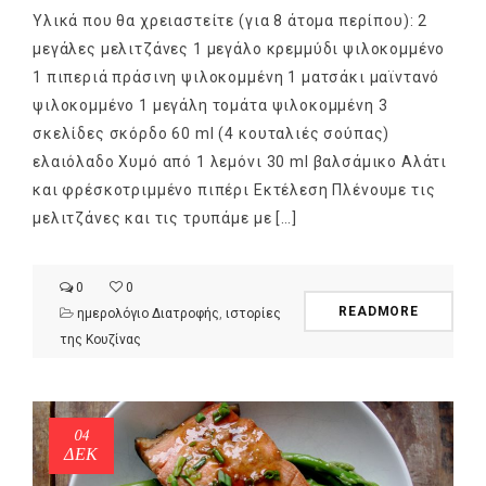
Υλικά που θα χρειαστείτε (για 8 άτομα περίπου): 2
μεγάλες μελιτζάνες 1 μεγάλο κρεμμύδι ψιλοκομμένο
1 πιπεριά πράσινη ψιλοκομμένη 1 ματσάκι μαϊντανό
ψιλοκομμένο 1 μεγάλη τομάτα ψιλοκομμένη 3
σκελίδες σκόρδο 60 ml (4 κουταλιές σούπας)
ελαιόλαδο Χυμό από 1 λεμόνι 30 ml βαλσάμικο Αλάτι
και φρέσκοτριμμένο πιπέρι Εκτέλεση Πλένουμε τις
μελιτζάνες και τις τρυπάμε με […]
0
0
READMORE
ημερολόγιο Διατροφής
,
ιστορίες
της Κουζίνας
04
ΔΕΚ