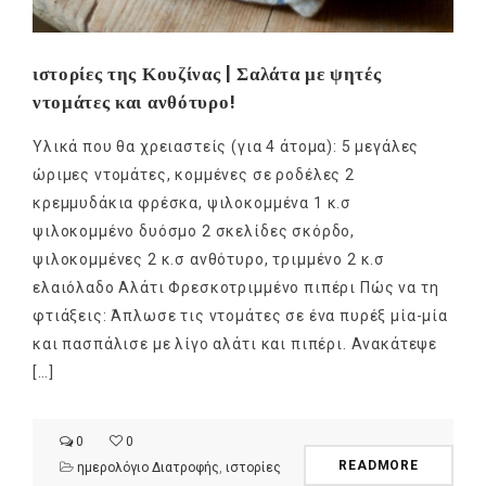
ιστορίες της Κουζίνας | Σαλάτα με ψητές
ντομάτες και ανθότυρο!
Υλικά που θα χρειαστείς (για 4 άτομα): 5 μεγάλες
ώριμες ντομάτες, κομμένες σε ροδέλες 2
κρεμμυδάκια φρέσκα, ψιλοκομμένα 1 κ.σ
ψιλοκομμένο δυόσμο 2 σκελίδες σκόρδο,
ψιλοκομμένες 2 κ.σ ανθότυρο, τριμμένο 2 κ.σ
ελαιόλαδο Αλάτι Φρεσκοτριμμένο πιπέρι Πώς να τη
φτιάξεις: Άπλωσε τις ντομάτες σε ένα πυρέξ μία-μία
και πασπάλισε με λίγο αλάτι και πιπέρι. Ανακάτεψε
[…]
0
0
READMORE
ημερολόγιο Διατροφής
,
ιστορίες