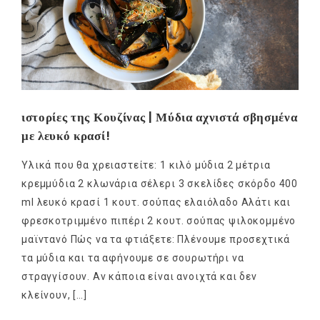
ιστορίες της Κουζίνας | Μύδια αχνιστά σβησμένα
με λευκό κρασί!
Υλικά που θα χρειαστείτε: 1 κιλό μύδια 2 μέτρια
κρεμμύδια 2 κλωνάρια σέλερι 3 σκελίδες σκόρδο 400
ml λευκό κρασί 1 κουτ. σούπας ελαιόλαδο Αλάτι και
φρεσκοτριμμένο πιπέρι 2 κουτ. σούπας ψιλοκομμένο
μαϊντανό Πώς να τα φτιάξετε: Πλένουμε προσεχτικά
τα μύδια και τα αφήνουμε σε σουρωτήρι να
στραγγίσουν. Αν κάποια είναι ανοιχτά και δεν
κλείνουν, […]