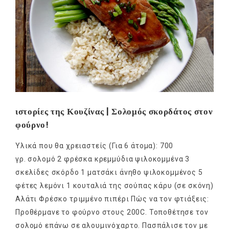
ιστορίες της Κουζίνας | Σολομός σκορδάτος στον
φούρνο!
Υλικά που θα χρειαστείς (Για 6 άτομα): 700
γρ. σολομό 2 φρέσκα κρεμμύδια ψιλοκομμένα 3
σκελίδες σκόρδο 1 ματσάκι άνηθο ψιλοκομμένος 5
φέτες λεμόνι 1 κουταλιά της σούπας κάρυ (σε σκόνη)
Αλάτι Φρέσκο τριμμένο πιπέρι Πώς να τον φτιάξεις:
Προθέρμανε το φούρνο στους 200C. Τοποθέτησε τον
σολομό επάνω σε αλουμινόχαρτο. Πασπάλισε τον με