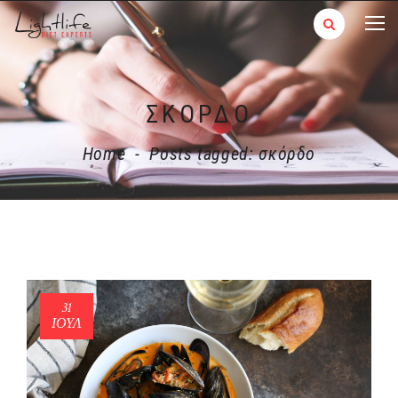
ΣΚΌΡΔΟ
Home
-
Posts tagged: σκόρδο
31
ΙΟΎΛ