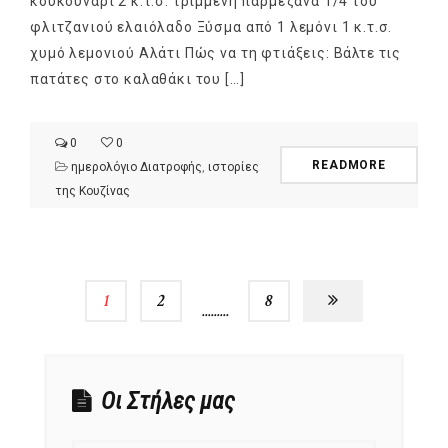
κουκουνάρι 2 κ.τ.σ. τριμμένη παρμεζάνα 1/4 του
φλιτζανιού ελαιόλαδο Ξύσμα από 1 λεμόνι 1 κ.τ.σ.
χυμό λεμονιού Αλάτι Πώς να τη φτιάξεις: Βάλτε τις
πατάτες στο καλαθάκι του […]
0
0
READMORE
ημερολόγιο Διατροφής
,
ιστορίες
της Κουζίνας
1
2
…
8
Οι Στήλες μας