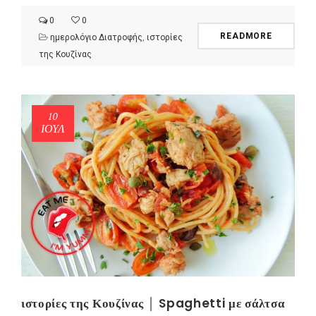
0
0
READMORE
ημερολόγιο Διατροφής
,
ιστορίες
της Κουζίνας
10
ΙΟΎΛ
ιστορίες της Κουζίνας │ Spaghetti με σάλτσα