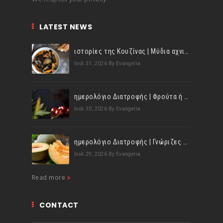
LATEST NEWS
ιστορίες της Κουζίνας | Μύδια αχνιστά σβησμένα με λευκό κρασί!
Ιούλ 31, 2026
By Evangelia
ημερολόγιο Διατροφής | Φρούτα ή λαχανικά; Γνωρίζεις τη διαφορά;
Ιούλ 30, 2026
By Evangelia
ημερολόγιο Διατροφής | Γνώριζες ότι, το πεπόνι περιέχει πολλές βιταμίνες;
Ιούλ 29, 2026
By Evangelia
Read more
CONTACT