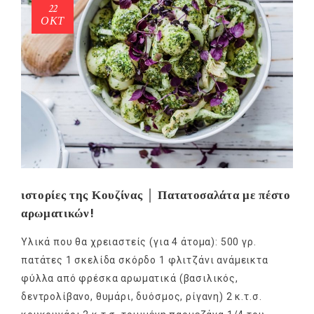
22
ΟΚΤ
ιστορίες της Κουζίνας │ Πατατοσαλάτα με πέστο
αρωματικών!
Υλικά που θα χρειαστείς (για 4 άτομα): 500 γρ.
πατάτες 1 σκελίδα σκόρδο 1 φλιτζάνι ανάμεικτα
φύλλα από φρέσκα αρωματικά (βασιλικός,
δεντρολίβανο, θυμάρι, δυόσμος, ρίγανη) 2 κ.τ.σ.