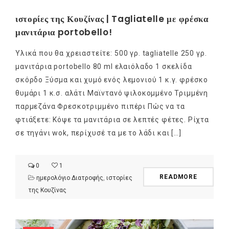
ιστορίες της Κουζίνας | Tagliatelle με φρέσκα
μανιτάρια portobello!
Υλικά που θα χρειαστείτε: 500 γρ. tagliatelle 250 γρ.
μανιτάρια portobello 80 ml ελαιόλαδο 1 σκελίδα
σκόρδο Ξύσμα και χυμό ενός λεμονιού 1 κ.γ. φρέσκο
θυμάρι 1 κ.σ. αλάτι Μαϊντανό ψιλοκομμένο Τριμμένη
παρμεζάνα Φρεσκοτριμμένο πιπέρι Πώς να τα
φτιάξετε: Κόψε τα μανιτάρια σε λεπτές φέτες. Ρίχτα
σε τηγάνι wok, περίχυσέ τα με το λάδι και […]
0
1
READMORE
ημερολόγιο Διατροφής
,
ιστορίες
της Κουζίνας