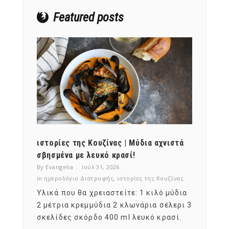
Featured posts
ότι,
ιστορίες της Κουζίνας | Μύδια αχνιστά
ημερο
νες;
σβησμένα με λευκό κρασί!
λαχαν
By Evangelia
Ιούλ 31, 2026
By Evan
ζίνας
in
ημερολόγιο Διατροφής
,
ιστορίες της Κουζίνας
in
ημερ
ια
Υλικά που θα χρειαστείτε: 1 κιλό μύδια
Σύμφω
, στο
2 μέτρια κρεμμύδια 2 κλωνάρια σέλερι 3
αυτοί
ς,
σκελίδες σκόρδο 400 ml λευκό κρασί.
είναι