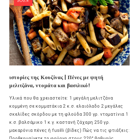
ΙΟΎΝ
ιστορίες της Κουζίνας | Πένες με ψητή
μελιτζάνα, ντομάτα και βασιλικό!
Υλικά που θα χρειαστείτε: 1 μεγάλη μελιτζάνα
κομμένη σε κομματάκια 2 κ.σ. ελαιόλαδο 2 μεγάλες
σκελίδες σκόρδου με τη φλούδα 300 γρ. ντοματίνια 1
κ.σ. βαλσάμικο 1 κ.γ. καστανή ζάχαρη 250 γρ.
μακαρόνια πένες ή fusilli (βίδες) Πώς να τις φτιάξεις:
Προθερμαίνετε το φούρνο στους 220° βαθμούς.