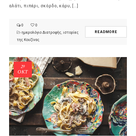
αλάτι, πιπέρι, σκόρδο, κάρυ, […]
0
0
READMORE
ημερολόγιο Διατροφής
,
ιστορίες
της Κουζίνας
29
NEWSLETTER
ΟΚΤ
mel
y updates
fro
m
Get ti
your favorite
products