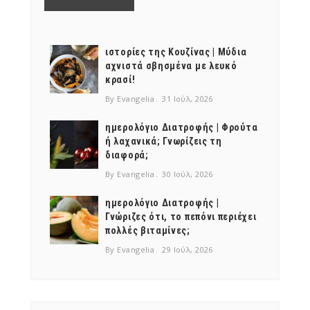
ιστορίες της Κουζίνας | Μύδια
αχνιστά σβησμένα με λευκό
κρασί!
By Evangelia
31 Ιούλ, 2026
ημερολόγιο Διατροφής | Φρούτα
ή λαχανικά; Γνωρίζεις τη
διαφορά;
By Evangelia
30 Ιούλ, 2026
ημερολόγιο Διατροφής |
Γνώριζες ότι, το πεπόνι περιέχει
πολλές βιταμίνες;
By Evangelia
29 Ιούλ, 2026