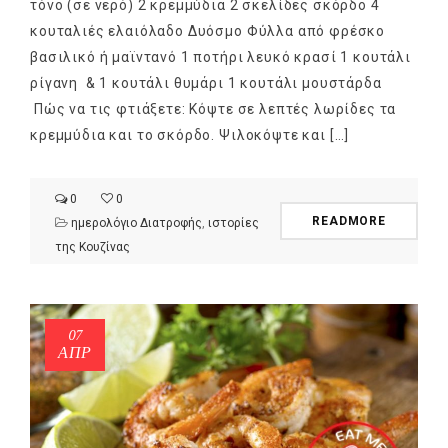
τόνο (σε νερό) 2 κρεμμύδια 2 σκελίδες σκόρδο 4
κουταλιές ελαιόλαδο Δυόσμο Φύλλα από φρέσκο
βασιλικό ή μαϊντανό 1 ποτήρι λευκό κρασί 1 κουτάλι
ρίγανη & 1 κουτάλι θυμάρι 1 κουτάλι μουστάρδα
Πώς να τις φτιάξετε: Κόψτε σε λεπτές λωρίδες τα
κρεμμύδια και το σκόρδο. Ψιλοκόψτε και […]
0
0
READMORE
ημερολόγιο Διατροφής
,
ιστορίες
της Κουζίνας
07
ΑΠΡ