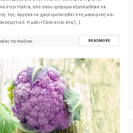
να στην Ιταλία, από όπου γρήγορα εξαπλώθηκε σε
σης της, άργησε να χρησιμοποιηθεί στη μαγειρική και
κοσμητικό. Η μελιτζάνα είναι ένα […]
ούτα ή
ημερολόγιο Διατροφής | Γνώριζες ότι,
READMORE
ορίες της Κουζίνας
φορά;
το πεπόνι περιέχει πολλές βιταμίνες;
By Evangelia
Ιούλ 29, 2026
ς της Κουζίνας
in
ημερολόγιο Διατροφής
,
ιστορίες της Κουζίνας
γους (είναι
Ανάλογα με την ποικιλία τα πεπόνια
ά), το φρούτο
διαφέρουν στο σχήμα, στο μέγεθος, στο
που
χρώμα της φλούδας και της σάρκας,
στο άρωμα.