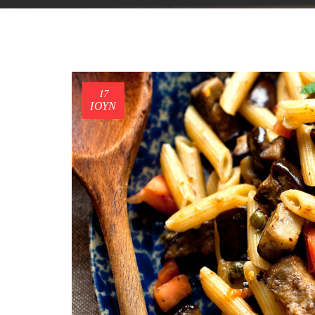
17
ΙΟΎΝ