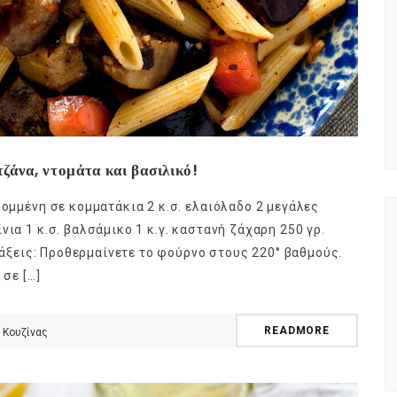
τζάνα, ντομάτα και βασιλικό!
κομμένη σε κομματάκια 2 κ.σ. ελαιόλαδο 2 μεγάλες
ια 1 κ.σ. βαλσάμικο 1 κ.γ. καστανή ζάχαρη 250 γρ.
τιάξεις: Προθερμαίνετε το φούρνο στους 220° βαθμούς.
 σε […]
READMORE
 Κουζίνας