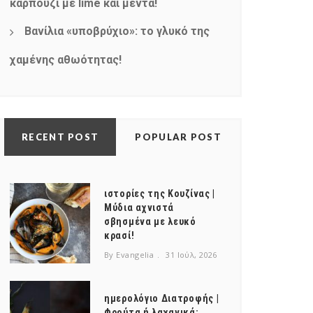
καρπούζι με lime και μέντα!
Βανίλια «υποβρύχιο»: το γλυκό της
χαμένης αθωότητας!
RECENT POST
POPULAR POST
ιστορίες της Κουζίνας |
Μύδια αχνιστά
σβησμένα με λευκό
κρασί!
By Evangelia
31 Ιούλ, 2026
ημερολόγιο Διατροφής |
Φρούτα ή λαχανικά;