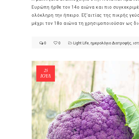
Ευρώπη ήρθε τον 14ο αιώνα και πιο συγκεκριμέ
ολόκληρη την ήπειρο. Εξ’αιτίας της πικρής γεύ
μέχρι τον 18ο αιώνα τη χρησιμοποιούσαν ως δια
ημερολόγιο Διατροφής | Φρ
0
0
Light Life
,
ημερολόγιο Διατροφής
,
ιστ
λαχανικά; Γνωρίζεις τη δια
By Evangelia
Ιούλ 30, 2026
in
ημερολόγιο Διατροφής
,
ιστορίε
Σύμφωνα με τους βοτανολό
25
αυτοί που μελετούν τα φυτ
ΙΟΎΛ
είναι το μέρος του φυτού 
αναπτύσσεται από.