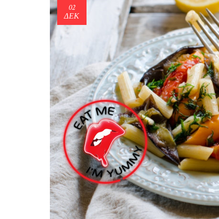
02
ΔΕΚ