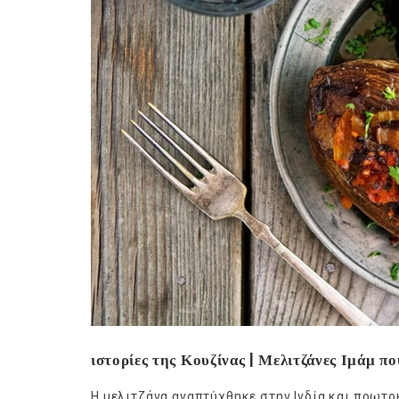
Ge
ιστορίες της Κουζίνας | Μελιτζάνες Ιμάμ πο
Η μελιτζάνα αναπτύχθηκε στην Ινδία και πρωτοκ