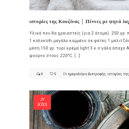
ιστορίες της Κουζίνας │ Πέννες με ψητά λα
Υλικά που θα χρειαστείς (για 2 άτομα): 250 γρ.
1 κολοκύθι μεγάλο κομμένο σε φέτες 1 μελιτζά
μέση 150 γρ. τυρί κρέμα light 3 κ.σ γάλα άπαχο
φούρνο στους 220°C. […]
0
0
ημερολόγιο Διατροφής
,
ιστορίες της
29
ΙΟΎΛ