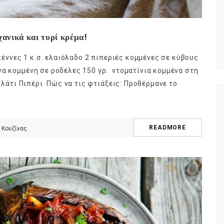
χανικά και τυρί κρέμα!
 πέννες 1 κ.σ. ελαιόλαδο 2 πιπεριές κομμένες σε κύβους
να κομμένη σε ροδέλες 150 γρ. ντοματίνια κομμένα στη
 Αλάτι Πιπέρι Πώς να τις φτιάξεις: Προθέρμανε το
READMORE
 Κουζίνας