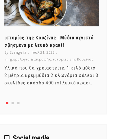
ιστορίες της Κουζίνας | Μύδια αχνιστά
ημερολόγιο Δ
σβησμένα με λευκό κρασί!
λαχανικά; Γν
By Evangelia
Ιούλ 31, 2026
By Evangelia
Ιο
in
ημερολόγιο Διατροφής
,
ιστορίες της Κουζίνας
in
ημερολόγιο Δ
Υλικά που θα χρειαστείτε: 1 κιλό μύδια
Σύμφωνα με τ
2 μέτρια κρεμμύδια 2 κλωνάρια σέλερι 3
αυτοί που με
σκελίδες σκόρδο 400 ml λευκό κρασί.
είναι το μέρ
αναπτύσσετα
Social media