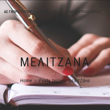
ΑΣ ΓΝΩΡΙΣΤΟΥΜΕ_
ΥΠΗΡΕΣΙΕΣ_
ΕΤΑΙΡΙΚΗ ΥΠΟΣΤΗΡΙΞΗ_
ΜΕΛΙΤΖΆΝΑ
Home
-
Posts tagged: μελιτζάνα