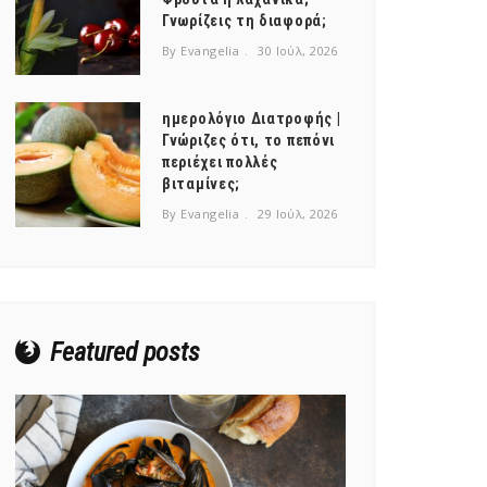
Γνωρίζεις τη διαφορά;
By Evangelia
30 Ιούλ, 2026
ημερολόγιο Διατροφής |
Γνώριζες ότι, το πεπόνι
περιέχει πολλές
βιταμίνες;
By Evangelia
29 Ιούλ, 2026
Featured posts