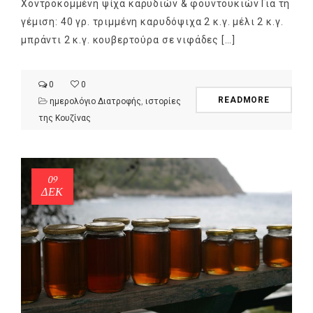
Χοντροκομμένη ψίχα καρυδιών & φουντουκιών Για τη
γέμιση: 40 γρ. τριμμένη καρυδόψιχα 2 κ.γ. μέλι 2 κ.γ.
μπράντι 2 κ.γ. κουβερτούρα σε νιφάδες […]
0
0
READMORE
ημερολόγιο Διατροφής
,
ιστορίες
της Κουζίνας
09
ΔΕΚ