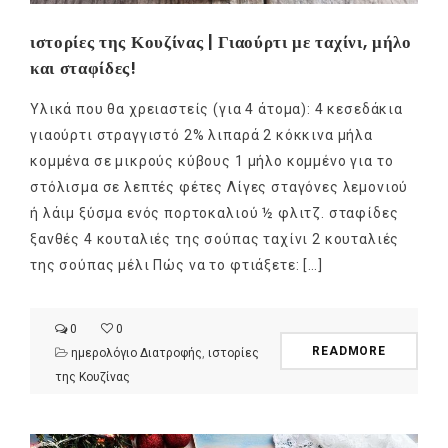
ιστορίες της Κουζίνας | Γιαούρτι με ταχίνι, μήλο
και σταφίδες!
Υλικά που θα χρειαστείς (για 4 άτομα): 4 κεσεδάκια
γιαούρτι στραγγιστό 2% λιπαρά 2 κόκκινα μήλα
κομμένα σε μικρούς κύβους 1 μήλο κομμένο για το
στόλισμα σε λεπτές φέτες Λίγες σταγόνες λεμονιού
ή λάιμ ξύσμα ενός πορτοκαλιού ½ φλιτζ. σταφίδες
ξανθές 4 κουταλιές της σούπας ταχίνι 2 κουταλιές
της σούπας μέλι Πώς να το φτιάξετε: […]
0
0
READMORE
ημερολόγιο Διατροφής
,
ιστορίες
της Κουζίνας