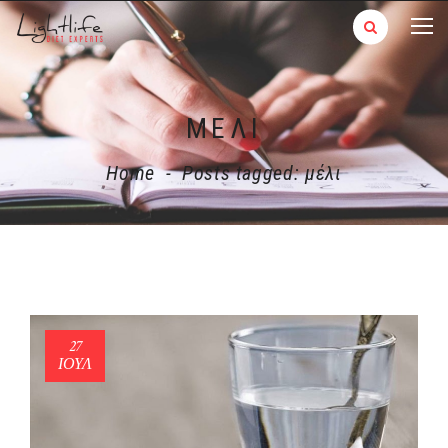
ΜΈΛΙ
Home
-
Posts tagged: μέλι
27
ΙΟΎΛ