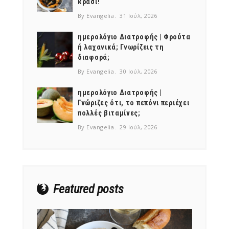
κρασί!
By Evangelia
31 Ιούλ, 2026
ημερολόγιο Διατροφής | Φρούτα
ή λαχανικά; Γνωρίζεις τη
διαφορά;
By Evangelia
30 Ιούλ, 2026
ημερολόγιο Διατροφής |
Γνώριζες ότι, το πεπόνι περιέχει
πολλές βιταμίνες;
By Evangelia
29 Ιούλ, 2026
Featured posts