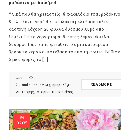
ροδάκινο με δυόσμο!
Υλικά που θα χρειαστείς: 8 φακελάκια τσάι ροδάκινο
8 φλιτζάνια νερό 4 κουταλάκια μέλι 6 κουταλιές
καστανή ζάχαρη 20 φύλλα δυόσμου Χυμό από 1
λεμόνι Για το γαρνίρισμα: 8 φέτες λεμόνι Φύλλα
δυόσμου Πώς να το φτιάξεις: Σε μια κατσαρόλα
βράσε το νερό και κατέβασέ το από τη φωτιά. Βύθισε
5 με 6 φορές τα […]
0
0
READMORE
Drinks and the City
,
ημερολόγιο
Διατροφής
,
ιστορίες της Κουζίνας
05
ΙΟΎΝ