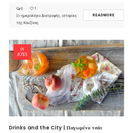
0
1
READMORE
ημερολόγιο Διατροφής
,
ιστορίες
της Κουζίνας
01
ΙΟΎΛ
Drinks and the City | Παγωμένο τσάι