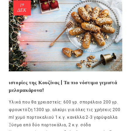
19
ΔΕΚ
ιστορίες της Κουζίνας | Τα πιο νόστιμα γεμιστά
μελομακάρονα!
Υλικά που θα χρειαστείς: 600 γρ. σπορέλαιο 200 γρ.
φρουκτόζη 1300 γρ. αλεύρι για όλες τις χρήσεις 200
ml χυμό πορτοκαλιού 1 κ.γ. κανέλλα 2-3 γαρύφαλλα
Ξύσμα από δύο πορτοκάλια, 2 κ.γ. σόδα