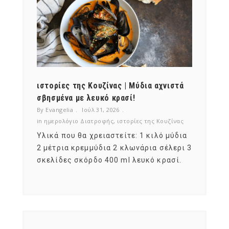
ότι,
ιστορίες της Κουζίνας | Μύδια αχνιστά
ημερο
νες;
σβησμένα με λευκό κρασί!
λαχαν
By Evangelia
Ιούλ 31, 2026
By Evan
ζίνας
in
ημερολόγιο Διατροφής
,
ιστορίες της Κουζίνας
in
ημερ
ια
Υλικά που θα χρειαστείτε: 1 κιλό μύδια
Σύμφω
, στο
2 μέτρια κρεμμύδια 2 κλωνάρια σέλερι 3
αυτοί
ς,
σκελίδες σκόρδο 400 ml λευκό κρασί.
είναι
αναπτ