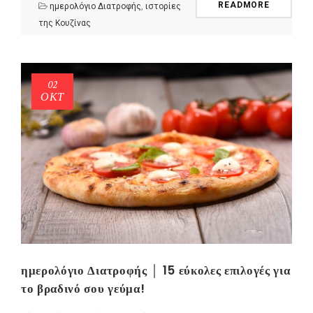
READMORE
ημερολόγιο Διατροφής
,
ιστορίες
της Κουζίνας
02
ΟΚΤ
NEWSLETTER
mel
y updates
fro
m
Get ti
your favorite
products
ημερολόγιο Διατροφής │ 15 εύκολες επιλογές για
το βραδινό σου γεύμα!