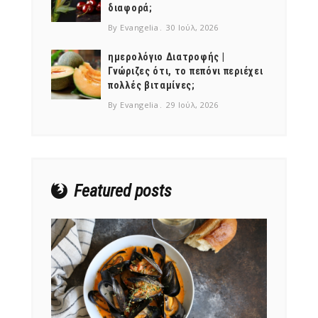
διαφορά;
By Evangelia
30 Ιούλ, 2026
ημερολόγιο Διατροφής |
Γνώριζες ότι, το πεπόνι περιέχει
πολλές βιταμίνες;
NEWSLETTER
By Evangelia
29 Ιούλ, 2026
mel
y updates
fro
m
Get ti
your favorite
products
Featured posts