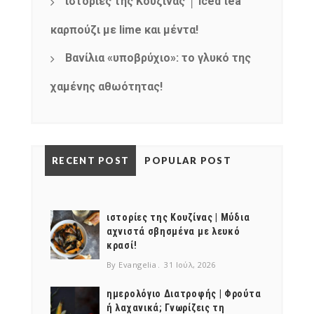
ιστορίες της Κουζίνας │ Iced tea
καρπούζι με lime και μέντα!
Βανίλια «υποβρύχιο»: το γλυκό της
χαμένης αθωότητας!
RECENT POST
POPULAR POST
ιστορίες της Κουζίνας | Μύδια
αχνιστά σβησμένα με λευκό
κρασί!
By Evangelia
31 Ιούλ, 2026
ημερολόγιο Διατροφής | Φρούτα
ή λαχανικά; Γνωρίζεις τη