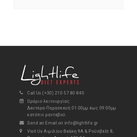
Call Us (+30) 210 57 80 840
Ωράριο λειτουργίας:
Δευτέρα-Παρασκευή 01:00μμ έως 09:00μμ
κατόπιν ραντεβού.
Send an Email on info@lightlife.gr
Visit Us Αιμιλίου Βεάκη 9Α & Ρούσβελτ 8,