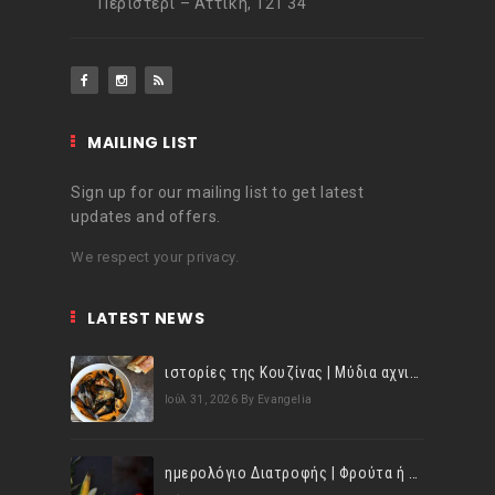
Περιστέρι – Αττική, 121 34
MAILING LIST
Sign up for our mailing list to get latest
updates and offers.
We respect your privacy.
LATEST NEWS
ιστορίες της Κουζίνας | Μύδια αχνιστά σβησμένα με λευκό κρασί!
Ιούλ 31, 2026
By Evangelia
ημερολόγιο Διατροφής | Φρούτα ή λαχανικά; Γνωρίζεις τη διαφορά;