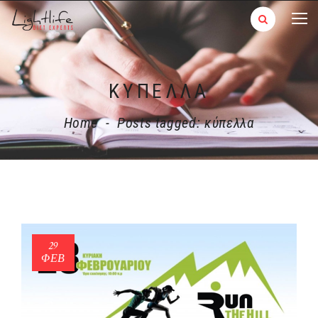
ΚΎΠΕΛΛΑ
Home
-
Posts tagged: κύπελλα
29
ΦΕΒ