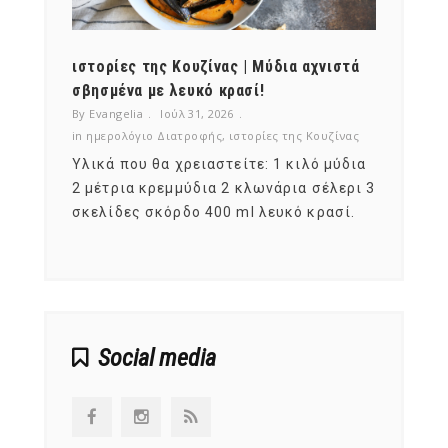
ότι,
ιστορίες της Κουζίνας | Μύδια αχνιστά
ημερο
νες;
σβησμένα με λευκό κρασί!
λαχαν
By Evangelia
Ιούλ 31, 2026
By Evan
ζίνας
in
ημερολόγιο Διατροφής
,
ιστορίες της Κουζίνας
in
ημερ
ια
Υλικά που θα χρειαστείτε: 1 κιλό μύδια
Σύμφω
, στο
2 μέτρια κρεμμύδια 2 κλωνάρια σέλερι 3
αυτοί
ς,
σκελίδες σκόρδο 400 ml λευκό κρασί.
είναι
αναπτ
Social media