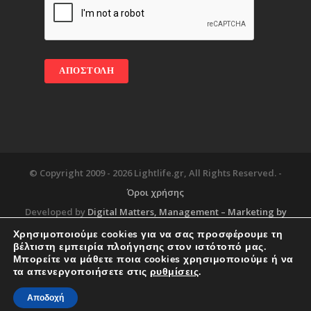
© Copyright 2009 -
2026 Lightlife.gr, All Rights Reserved. -
Όροι χρήσης
Developed by
Digital Matters
, Management – Marketing by
Χρησιμοποιούμε cookies για να σας προσφέρουμε τη
βέλτιστη εμπειρία πλοήγησης στον ιστότοπό μας.
Μπορείτε να μάθετε ποια cookies χρησιμοποιούμε ή να
Blog
About
Services
Corporate Support
τα απενεργοποιήσετε στις
ρυθμίσεις
.
Workplace
Contact
Αποδοχή